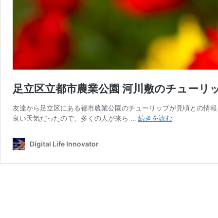
足立区立都市農業公園 河川敷のチューリップ
友達から足立区にある都市農業公園のチューリップが見頃との情報
足
良い天気だったので、多くの人が来ら …
続きを読む
立
区
Digital Life Innovator
立
都
市
農
業
公
園