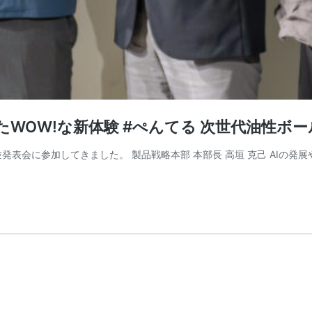
OW!な新体験 #ぺんてる 次世代油性ボールペ
体験発表会に参加してきました。 製品戦略本部 本部長 高垣 克己 AI