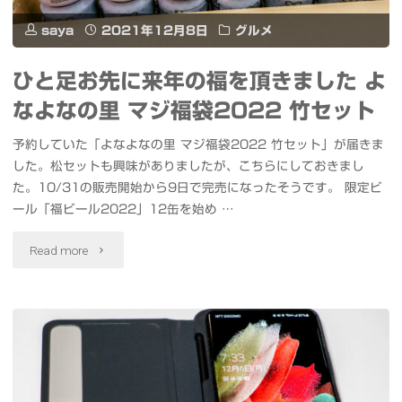
展"
か
saya
2021年12月8日
グルメ
る
ひと足お先に来年の福を頂きました よ
4K
なよなの里 マジ福袋2022 竹セット
UHD
予約していた「よなよなの里 マジ福袋2022 竹セット」が届きま
閃
した。松セットも興味がありましたが、こちらにしておきまし
た。10/31の販売開始から9日で完売になったそうです。 限定ビ
光
ール「福ビール2022」12缶を始め …
の
"ひ
Read more
ハ
と
サ
足
ウ
お
ェ
先