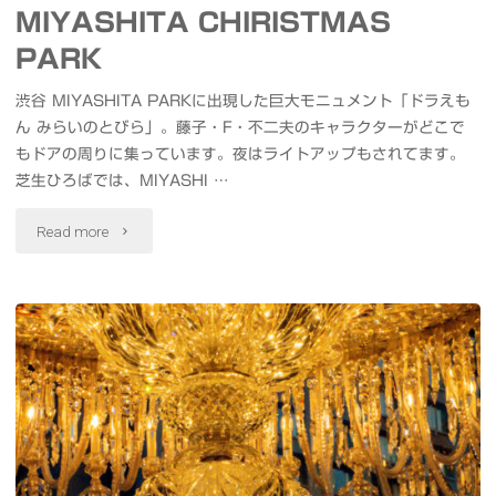
MIYASHITA CHIRISTMAS
へ
ま
PARK
行
ぐ
渋谷 MIYASHITA PARKに出現した巨大モニュメント「ドラえも
こ
ん みらいのとびら」。藤子・F・不二夫のキャラクターがどこで
ろ
う"
もドアの周りに集っています。夜はライトアップもされてます。
の
芝生ひろばでは、MIYASHI …
脳
"ド
Read more
天
ラ
や
え
煮
も
玉
ん
子
み
錦
ら