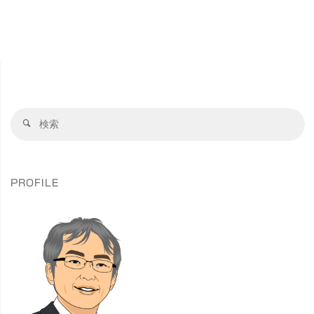
い
小
庭
石
の
川
日
後
検
都
検
索
楽
索
立
対
園
象
公
PROFILE
#
園
東
紅
京
葉
#
巡
紅
り