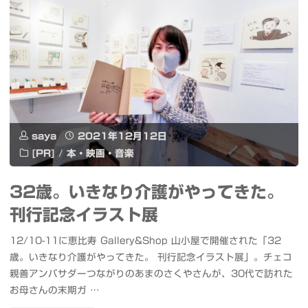
ガ
ー
デ
ン
プ
saya
2021年12月12日
レ
[PR]
/
本・映画・音楽
イ
32歳。いきなり介護がやってきた。
ス
刊行記念イラスト展
バ
12/10-11に恵比寿 Gallery&Shop 山小屋で開催された「32
カ
歳。いきなり介護がやってきた。 刊行記念イラスト展」。チェコ
親善アンバサダーつながりのあまのさくやさんが、30代で訪れた
ラ
お母さんの末期ガ …