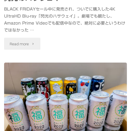
て
BLACK FRIDAYセール中に発売され、ついでに購入した4K
ル"
き
UltraHD Blu-ray「閃光のハサウェイ」。劇場でも観たし、
Amazon Prime Videoでも配信中なので、絶対に必要というわけ
た。
ではなかった …
刊
"HDR
Read more
行
の
記
威
念
力
イ
が
ラ
よ
ス
く
ト
分