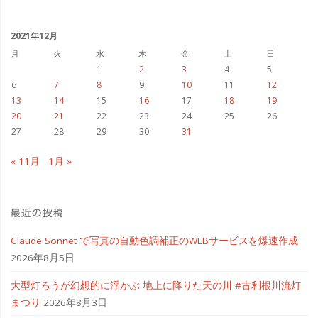
カ
イ
葉"
ブ
2021年12月
月
火
水
木
金
土
日
1
2
3
4
5
6
7
8
9
10
11
12
13
14
15
16
17
18
19
20
21
22
23
24
25
26
27
28
29
30
31
« 11月
1月 »
最近の投稿
Claude Sonnet で写真の自動色調補正のWEBサービスを爆速作成
2026年8月5日
大型灯ろうが幻想的に浮かぶ 地上に降りた天の川 #古利根川流灯
まつり
2026年8月3日