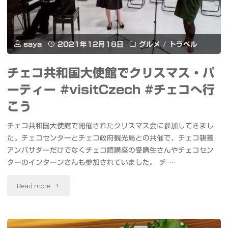
チ
ー
ェ
シ
saya
2021年12月18日
グルメ
/
トラベル
コ
ョ
チェコ共和国大使館でクリスマス・パ
へ
ン
ーティー #visitCzech #チェコへ行
行
2021
こう
こ
表
チェコ共和国大使館で開催されたクリスマス会に参加してきまし
う"
た。チェコセンターとチェコ政府観光局との共催で、チェコ親善
参
アンバサダーだけでなくチェコ語講座の受講生さんやチェコセン
道
ターのインターンさんも参加されていました。 チ …
ヒ
"チ
Read more
ル
ェ
ズ
コ