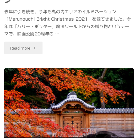
竹
し
去年に引き続き、今年も丸の内エリアのイルミネーション
セ
「Marunouchi Bright Christmas 2021」を観てきました。今
た"
年は「ハリー・ポッター」魔法ワールドからの贈り物というテー
ッ
マで、映画公開20周年の …
ト"
"Marunouchi
Read more
Bright
Christmas
2021&
Hibiya
Magic
Time
Illumination