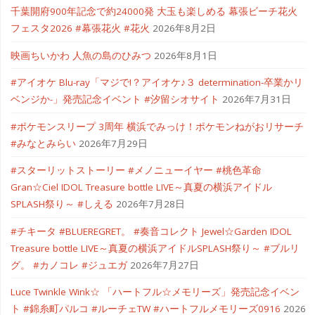
千葉開府900年記念で約24000発 大玉も楽しめる 幕張ビーチ花火
フェスタ2026 #幕張花火 #花火
2026年8月2日
映画ちいかわ 人魚の島のひみつ
2026年8月1日
#アイオケ Blu-ray「マジで!？アイオケ♪３ determination-卒業かリ
ベンジか-」発売記念イベント #汐留シオサイト
2026年7月31日
#ポケモンスリープ 3周年 横浜でみっけ！ポケモンねがおリサーチ
#みなとみらい
2026年7月29日
#スターリットストーリー #メノニューイヤー #桃色革命
Gran☆Ciel IDOL Treasure bottle LIVE～真夏の横浜アイドル
SPLASH祭り～ #しえる
2026年7月28日
#チキータ #BLUEREGRET。 #奏音コレクト Jewel☆Garden IDOL
Treasure bottle LIVE～真夏の横浜アイドルSPLASH祭り～ #ブルリ
グ。 #カノコレ #ジュエガ
2026年7月27日
Luce Twinkle Wink☆ 「ハートフル☆メモリーズ」発売記念イベン
ト #錦糸町パルコ #ルーチェTW #ハートフルメモリーズ0916
2026