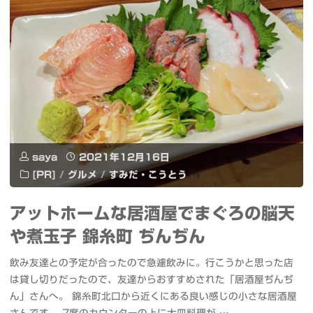
100
共
twinkle
和
sounds
国
カ
大
ル
使
テ
saya
2021年12月16日
館
[PR]
/
グルメ
/
すみだ・こうとう
ィ
で
アットホームな居酒屋でまぐろの脳天
エ
ク
や煮玉子 錦糸町 ぢんぢん
ク
リ
飲み友達との予定が合ったので急遽飲みに。行こうかと思った店
リ
ス
は貸し切りだったので、友達からおすすめされた「居酒屋ぢんぢ
ス
ん」さんへ。 錦糸町北口から近くにある良い感じの小さな居酒屋
マ