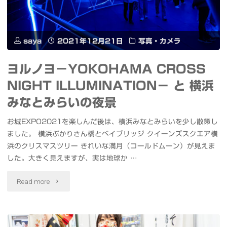
う
ご
saya
2021年12月21日
写真・カメラ
ざ
ヨルノヨ－YOKOHAMA CROSS
い
NIGHT ILLUMINATION－ と 横浜
ま
みなとみらいの夜景
し
お城EXPO2021を楽しんだ後は、横浜みなとみらいを少し散策し
ました。 横浜ぷかりさん橋とベイブリッジ クイーンズスクエア横
た
浜のクリスマスツリー きれいな満月（コールドムーン）が見えま
#bestnine2021"
した。大きく見えますが、実は地球か …
"ヨ
Read more
ル
ノ