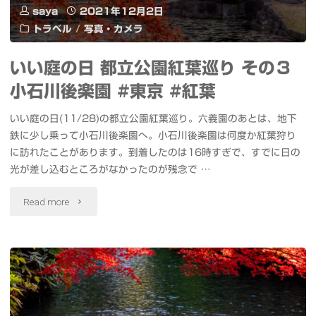
saya
2021年12月2日
#
トラベル
/
写真・カメラ
東
いい庭の日 都立公園紅葉巡り その３
京
小石川後楽園 #東京 #紅葉
#
いい庭の日(11/28)の都立公園紅葉巡り。六義園のあとは、地下
イ
鉄に少し乗って小石川後楽園へ。小石川後楽園は何度か紅葉狩り
に訪れたことがあります。到着したのは16時すぎで、すでに日の
ル
光が差し込むところがなかったのが残念で …
ミ
"い
Read more
ネ
い
ー
庭
シ
の
ョ
日