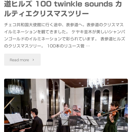
道ヒルズ 100 twinkle sounds カ
2021
ルティエクリスマスツリー
に
チェコ共和国大使館に行く途中、表参道へ。表参道のクリスマス
イルミネーションを観てきました。 ケヤキ並木が美しいシャンパ
登
ンゴールドのイルミネーションで彩られています。 表参道ヒルズ
城
のクリスマスツリー。 100本のリユース管 …
し
"表
Read more
て
参
き
道
ま
イ
し
ル
た
ミ
#
ネ