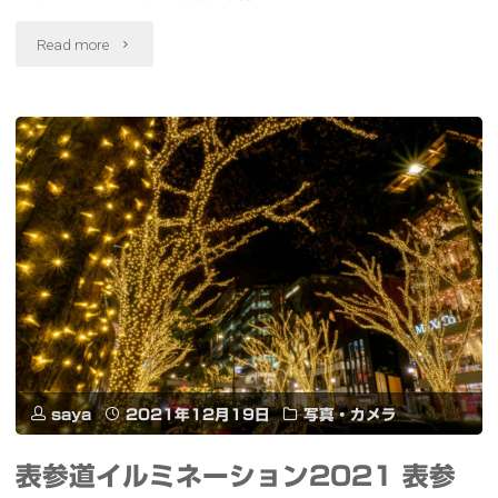
な
"お
Read more
と
城
み
好
ら
き
い
の
の
祭
夜
典
景"
#
お
saya
2021年12月19日
写真・カメラ
城
表参道イルミネーション2021 表参
EXPO