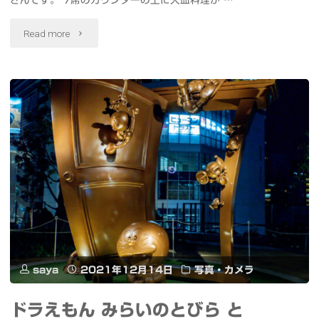
さんです。 7席のカウンターの上に大皿料理が …
マ
ス・
"ア
Read more
ス
パ
ッ
ツ
ー
ト
リ
テ
ホ
ー"
ィ
ー
ー
ム
#visitCzech
な
#
居
チ
酒
saya
2021年12月14日
写真・カメラ
ェ
屋
コ
ドラえもん みらいのとびら と
で