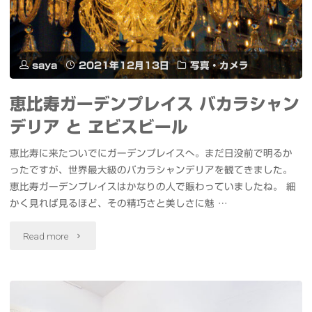
糸
い
町
の
saya
2021年12月13日
写真・カメラ
ぢ
と
恵比寿ガーデンプレイス バカラシャン
ん
び
デリア と ヱビスビール
ぢ
ら
恵比寿に来たついでにガーデンプレイスへ。まだ日没前で明るか
ん"
と
ったですが、世界最大級のバカラシャンデリアを観てきました。
恵比寿ガーデンプレイスはかなりの人で賑わっていましたね。 細
MIYASHITA
かく見れば見るほど、その精巧さと美しさに魅 …
CHIRISTMAS
"恵
Read more
PARK"
比
寿