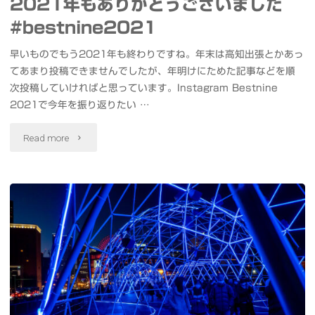
2021年もありがとうございました
#bestnine2021
早いものでもう2021年も終わりですね。年末は高知出張とかあっ
てあまり投稿できませんでしたが、年明けにためた記事などを順
次投稿していければと思っています。Instagram Bestnine
2021で今年を振り返りたい …
"2021
Read more
年
も
あ
り
が
と