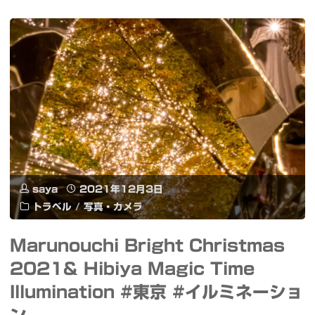
よ
フ
な
リ
よ
マ
な
2021
の
冬
里
に
マ
saya
2021年12月3日
行
トラベル
/
写真・カメラ
ジ
っ
福
Marunouchi Bright Christmas
て
2021& Hibiya Magic Time
袋
き
Illumination #東京 #イルミネーショ
2022
ま
ン