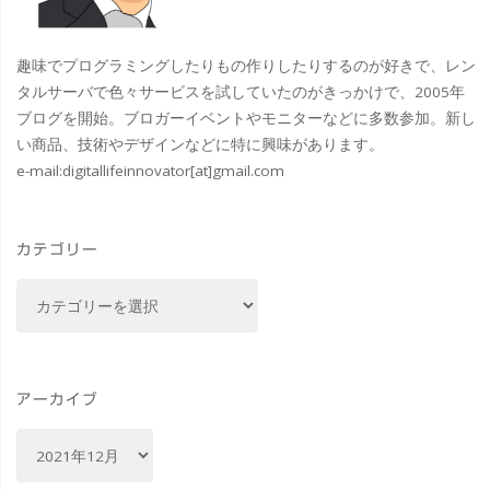
葉"
そ
趣味でプログラミングしたりもの作りしたりするのが好きで、レン
の
タルサーバで色々サービスを試していたのがきっかけで、2005年
ブログを開始。ブロガーイベントやモニターなどに多数参加。新し
２
い商品、技術やデザインなどに特に興味があります。
e-mail:
digitallifeinnovator[at]gmail.com
六
義
カテゴリー
園
カ
#
テ
ゴ
東
リ
京
ー
アーカイブ
#
ア
ー
紅