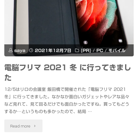
イ"
に
来
年
の
saya
2021年12月7日
[PR]
/
PC
/
モバイル
福
電脳フリマ 2021 冬 に行ってきまし
を
た
頂
12/5はリロの会議室 飯田橋で開催された「電脳フリマ 2021
き
冬」に行ってきました。なかなか面白いガジェットやレアな品々
など見れて、見て回るだけでも面白かったですね。買ってもどう
ま
するか…というものも多かったので、結局 …
し
"電
Read more
た
脳