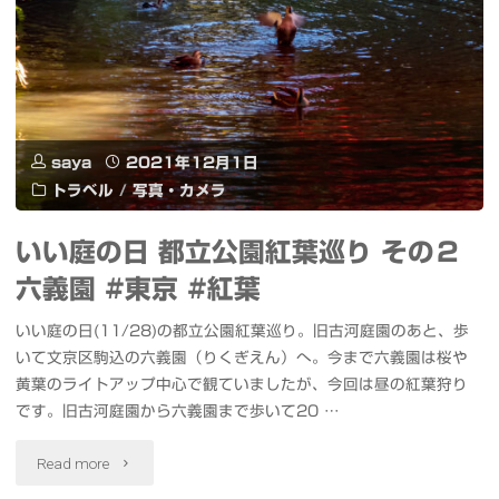
ン"
都
立
公
saya
2021年12月1日
園
トラベル
/
写真・カメラ
紅
いい庭の日 都立公園紅葉巡り その２
葉
六義園 #東京 #紅葉
巡
いい庭の日(11/28)の都立公園紅葉巡り。旧古河庭園のあと、歩
り
いて文京区駒込の六義園（りくぎえん）へ。今まで六義園は桜や
黄葉のライトアップ中心で観ていましたが、今回は昼の紅葉狩り
そ
です。旧古河庭園から六義園まで歩いて20 …
の
"い
Read more
３