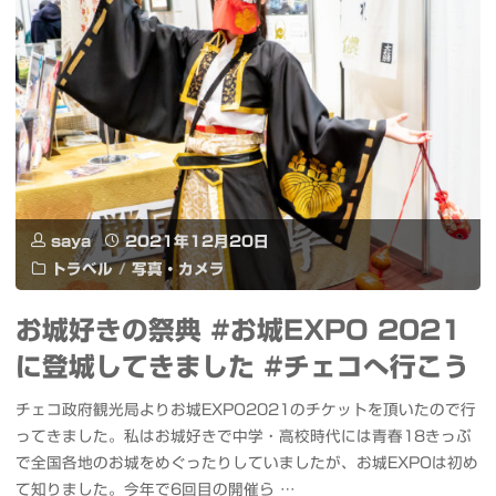
ヨ
－
YOKOHAMA
CROSS
NIGHT
saya
2021年12月20日
ILLUMINATION
トラベル
/
写真・カメラ
－
お城好きの祭典 #お城EXPO 2021
と
に登城してきました #チェコへ行こう
横
チェコ政府観光局よりお城EXPO2021のチケットを頂いたので行
浜
ってきました。私はお城好きで中学・高校時代には青春18きっぷ
で全国各地のお城をめぐったりしていましたが、お城EXPOは初め
み
て知りました。今年で6回目の開催ら …