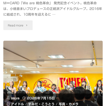
M∞CARD「We are 桃色革命」 発売記念イベント。桃色革命
撮
は、小桃音まいプロデュースの正統派アイドルグループ。2016年
影"
に結成され、10周年を迎えるに …
"#
Read more
桃
色
革
命
M∞CARD「We
are
桃
saya
2026年7月15日
色
アイドル
/
すみだ・こうとう
/
写真・カメラ