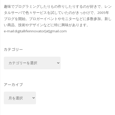
糸
趣味でプログラミングしたりもの作りしたりするのが好きで、レン
タルサーバで色々サービスを試していたのがきっかけで、2005年
町
ブログを開始。ブロガーイベントやモニターなどに多数参加。新し
い商品、技術やデザインなどに特に興味があります。
パ
e-mail:
digitallifeinnovator[at]gmail.com
ル
コ
カテゴリー
&
カ
テ
#favme
ゴ
2nd
リ
ー
アーカイブ
シ
ア
ン
ー
カ
グ
イ