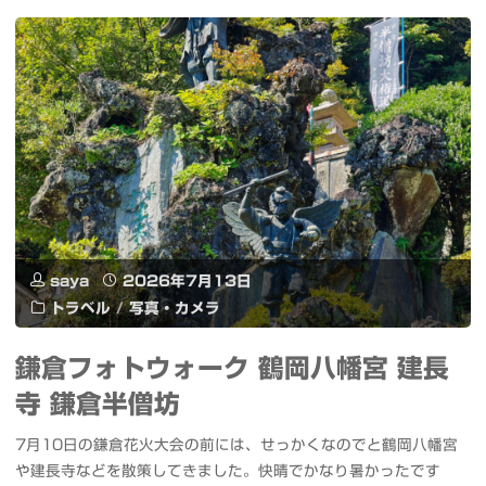
売
や
記
さ
念
い
イ
の
ベ
天
ン
ぷ
ト
saya
2026年7月13日
ら
トラベル
/
写真・カメラ
#
と
錦
鎌倉フォトウォーク 鶴岡八幡宮 建長
釜
寺 鎌倉半僧坊
糸
揚
7月10日の鎌倉花火大会の前には、せっかくなのでと鶴岡八幡宮
町
げ
や建長寺などを散策してきました。快晴でかなり暑かったです