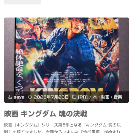
～
る"
売
田
#
記
川
ブ
念
花
ル
イ
火
リ
ベ
大
グ。
ン
会
#
ト
2026
カ
#
#
saya
2026年7月23日
[PR]
/
本・映画・音楽
ノ
錦
東
コ
糸
映画 キングダム 魂の決戦
京
レ
町
映画『キングダム』シリーズ第5作となる『キングダム 魂の決
ス
戦』を観てきました。今回からいよいよ「合従軍編」が始まり、