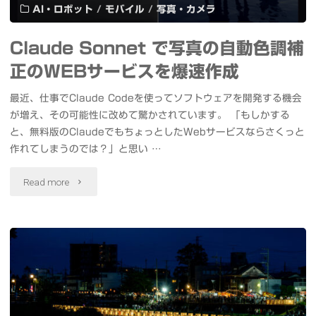
AI・ロボット
/
モバイル
/
写真・カメラ
Claude Sonnet で写真の自動色調補
正のWEBサービスを爆速作成
最近、仕事でClaude Codeを使ってソフトウェアを開発する機会
が増え、その可能性に改めて驚かされています。 「もしかする
と、無料版のClaudeでもちょっとしたWebサービスならさくっと
作れてしまうのでは？」と思い …
"Claude
Read more
Sonnet
で
写
真