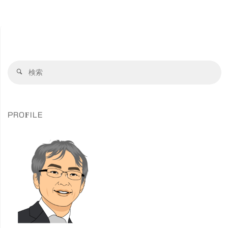
坊"
稿
群
New
の
Single「裸
ペ
検
検
の
索
索
ー
対
マ
象
ジ
ー
PROFILE
メ
送
ー
り
ド」
#
錦