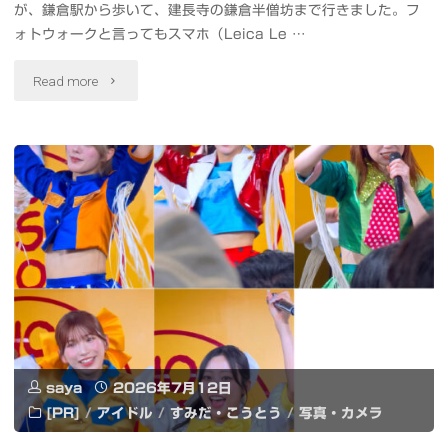
パ
が、鎌倉駅から歩いて、建長寺の鎌倉半僧坊まで行きました。フ
し
ォトウォークと言ってもスマホ（Leica Le …
ル
ら
"鎌
Read more
コ
す
倉
#
丼
フ
パ
鎌
ォ
レ
倉
ト
パ
づ
ウ
レ"
く
ォ
し
ー
鎌
saya
2026年7月12日
ク
[PR]
/
アイドル
/
すみだ・こうとう
/
写真・カメラ
倉
鶴