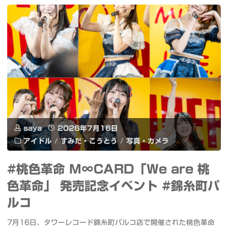
Xiaomi
で
UltraThin
ア
Magnetic
ン
Power
ド
Bank
ロ
5000
メ
15W"
saya
2026年7月16日
ダ
アイドル
/
すみだ・こうとう
/
写真・カメラ
銀
#桃色革命 M∞CARD「We are 桃
河
色革命」 発売記念イベント #錦糸町パ
（M31）
ルコ
を
7月16日、タワーレコード錦糸町パルコ店で開催された桃色革命