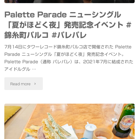
革
Palette Parade ニューシングル
命」
「夏がほどく夜」発売記念イベント #
発
錦糸町パルコ #パレパレ
売
7月14日にタワーレコード錦糸町パルコ店で開催された Palette
Parade ニューシングル「夏がほどく夜」発売記念イベント。
記
Palette Parade（通称 パレパレ）は、2021年7月に結成された
念
アイドルグル …
イ
"Palette
Read more
ベ
Parade
ン
ニ
ト
ュ
#
ー