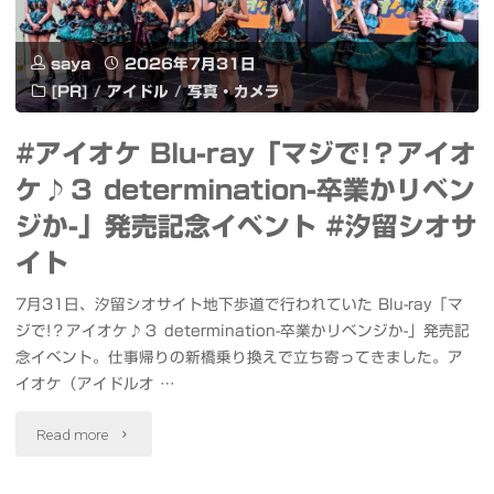
張
魚
ビ
saya
2026年7月31日
の
ー
[PR]
/
アイドル
/
写真・カメラ
島
チ
#アイオケ Blu-ray「マジで!？アイオ
の
花
ケ♪３ determination-卒業かリベン
ひ
ジか-」発売記念イベント #汐留シオサ
火
み
イト
フ
つ"
7月31日、汐留シオサイト地下歩道で行われていた Blu-ray「マ
ェ
ジで!？アイオケ♪３ determination-卒業かリベンジか-」発売記
ス
念イベント。仕事帰りの新橋乗り換えで立ち寄ってきました。ア
イオケ（アイドルオ …
タ
"#
Read more
2026
ア
#