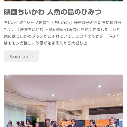
利
約
映画ちいかわ 人魚の島のひみつ
根
24000
ちいかわのTシャツを着た「ちいかわ」好きな子どもたちに連れら
川
発
れて、『映画ちいかわ 人魚の島のひみつ』を観てきました。我が
流
家にはちいかわグッズがあふれていて、上の子はうさぎ、下の子
大
はモモンガ推し。映画が始まる前から大盛り上 …
灯
玉
"映
Read more
ま
も
画
つ
楽
ち
り"
し
い
め
か
る
わ
幕
人