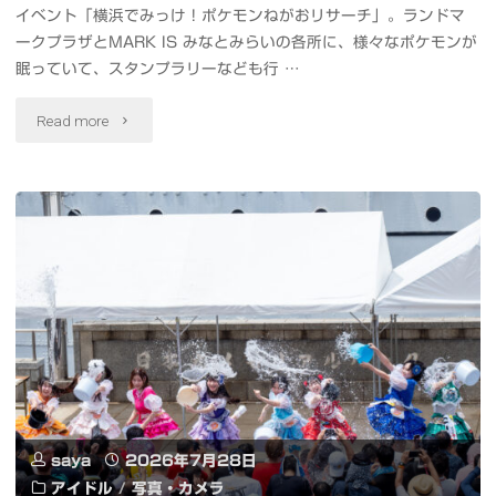
イベント「横浜でみっけ！ポケモンねがおリサーチ」。ランドマ
♪
ークプラザとMARK IS みなとみらいの各所に、様々なポケモンが
３
眠っていて、スタンプラリーなども行 …
determination-
"#
Read more
卒
ポ
業
ケ
か
モ
リ
ン
ベ
ス
ン
リ
ジ
ー
か-」
saya
2026年7月28日
プ
アイドル
/
写真・カメラ