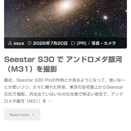
応
5000mAh
モ
バ
saya
2026年7月20日
[PR]
/
写真・カメラ
イ
Seestar S30 で アンドロメダ銀河
ル
（M31）を撮影
バ
最近、Seestar S30 Proの作例とか見るようになって、良いなー
ッ
とか思いつつ、久々に晴れた昨夜、東京の自宅屋上からSeestar
S30で撮影。月は出ていないものの光害で明るい夜空で、アンド
テ
ロメダ銀河（M31）を …
リ
"Seestar
Read more
ー
S30