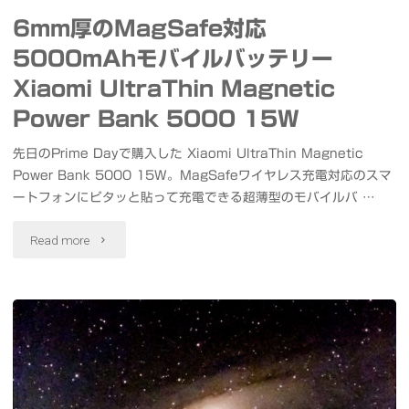
決
火
6mm厚のMagSafe対応
ト
戦"
の
5000mAhモバイルバッテリー
フ
Xiaomi UltraThin Magnetic
コ
ル
Power Bank 5000 15W
ラ
メ
先日のPrime Dayで購入した Xiaomi UltraThin Magnetic
ボ
Power Bank 5000 15W。MagSafeワイヤレス充電対応のスマ
モ
#
ートフォンにピタッと貼って充電できる超薄型のモバイルバ …
リ
花
"6mm
Read more
ー
火"
厚
ズ
の
0916"
MagSafe
対