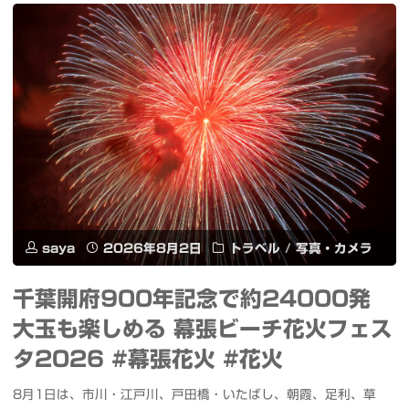
灯
ス
ろ
を
う
爆
が
速
幻
作
想
成"
的
saya
2026年8月2日
トラベル
/
写真・カメラ
に
千葉開府900年記念で約24000発
浮
大玉も楽しめる 幕張ビーチ花火フェス
か
タ2026 #幕張花火 #花火
ぶ
8月1日は、市川・江戸川、戸田橋・いたばし、朝霞、足利、草