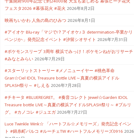
千葉開府900年記念で約24000発 大玉も楽しめる 幕張ビーチ花火
イ
フェスタ2026 #幕張花火 #花火
2026年8月2日
ベ
映画ちいかわ 人魚の島のひみつ
2026年8月1日
#
#アイオケ Blu-ray「マジで!？アイオケ♪３ determination-卒業かリ
カ
ベンジか-」発売記念イベント #汐留シオサイト
2026年7月31日
メ
#ポケモンスリープ 3周年 横浜でみっけ！ポケモンねがおリサーチ
#みなとみらい
2026年7月29日
イ
#スターリットストーリー #メノニューイヤー #桃色革命
ド
Gran☆Ciel IDOL Treasure bottle LIVE～真夏の横浜アイドル
SPLASH祭り～ #しえる
2026年7月28日
ク
#チキータ #BLUEREGRET。 #奏音コレクト Jewel☆Garden IDOL
ロ
Treasure bottle LIVE～真夏の横浜アイドルSPLASH祭り～ #ブルリ
ッ
グ。 #カノコレ #ジュエガ
2026年7月27日
Luce Twinkle Wink☆ 「ハートフル☆メモリーズ」発売記念イベン
ク"
ト #錦糸町パルコ #ルーチェTW #ハートフルメモリーズ0916
2026