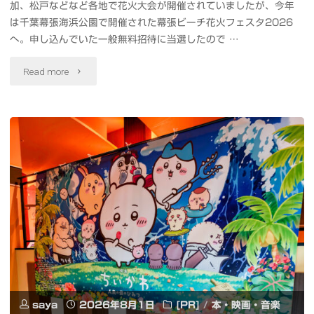
加、松戸などなど各地で花火大会が開催されていましたが、今年
地
は千葉幕張海浜公園で開催された幕張ビーチ花火フェスタ2026
上
へ。申し込んでいた一般無料招待に当選したので …
に
"千
Read more
降
葉
り
開
た
府
天
900
の
年
川
記
#
念
古
で
saya
2026年8月1日
[PR]
/
本・映画・音楽