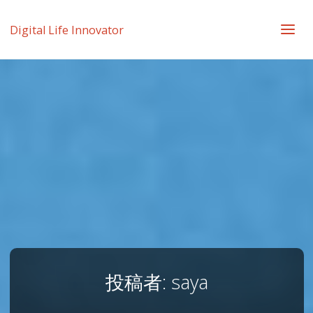
Digital Life Innovator
投稿者:
saya