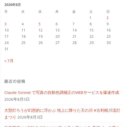
ル
ブ
2026年8月
月
火
水
木
金
土
日
「に
1
2
3
4
5
6
7
8
9
ゃ
10
11
12
13
14
15
16
17
18
19
20
21
22
23
ん
24
25
26
27
28
29
30
て
31
ず
« 7月
る
最近の投稿
い
Claude Sonnet で写真の自動色調補正のWEBサービスを爆速作成
の！」
2026年8月5日
リ
大型灯ろうが幻想的に浮かぶ 地上に降りた天の川 #古利根川流灯
リ
まつり
2026年8月3日