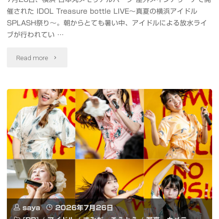
な
催された IDOL Treasure bottle LIVE～真夏の横浜アイドル
ニ
と
SPLASH祭り～。朝からとても暑い中、アイドルによる放水ライ
ブが行われてい …
ュ
み
"#
Read more
ー
ら
チ
イ
い"
キ
ヤ
ー
ー
タ
#
#BLUEREGRET。
桃
#
色
奏
革
saya
2026年7月26日
音
命