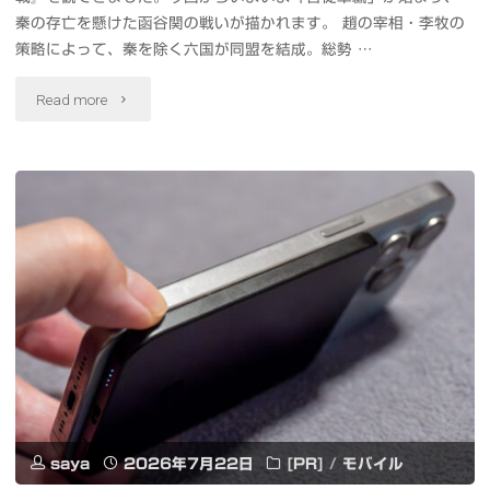
#
パ
秦の存亡を懸けた函谷関の戦いが描かれます。 趙の宰相・李牧の
カ
ジ
策略によって、秦を除く六国が同盟を結成。総勢 …
ル
イ
ュ
コ
"映
Read more
ツ
エ
#
画
リ
ガ"
ル
キ
ー
ー
ン
と
チ
グ
#
ェ
ダ
隅
TW
ム
田
#
魂
川
ハ
の
花
saya
2026年7月22日
[PR]
/
モバイル
ー