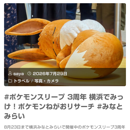
イ
幕
オ
張
ケ
花
Blu-
火
ray「マ
#
ジ
花
saya
2026年7月29日
で!？
火"
トラベル
/
写真・カメラ
ア
#ポケモンスリープ 3周年 横浜でみっ
イ
け！ポケモンねがおリサーチ #みなと
オ
みらい
ケ
8月23日まで横浜みなとみらいで開催中のポケモンスリープ3周年