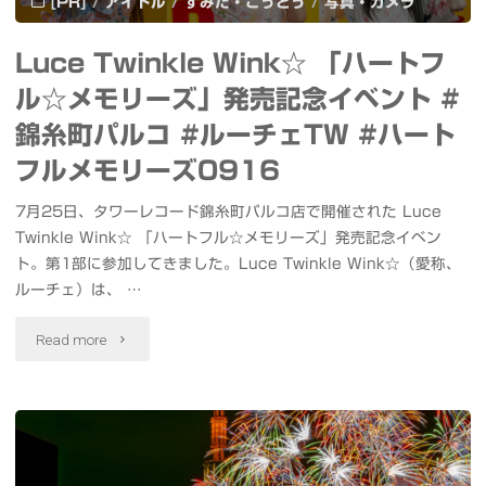
[PR]
/
アイドル
/
すみだ・こうとう
/
写真・カメラ
コ
Gran☆Ciel
Luce Twinkle Wink☆ 「ハートフ
レ
IDOL
ル☆メモリーズ」発売記念イベント #
ク
Treasure
錦糸町パルコ #ルーチェTW #ハート
ト
bottle
フルメモリーズ0916
Jewel☆Garden
LIVE
7月25日、タワーレコード錦糸町パルコ店で開催された Luce
Twinkle Wink☆ 「ハートフル☆メモリーズ」発売記念イベン
IDOL
～
ト。第1部に参加してきました。Luce Twinkle Wink☆（愛称、
Treasure
ルーチェ）は、 …
真
bottle
夏
"Luce
Read more
LIVE
の
Twinkle
～
横
Wink☆
真
浜
「ハ