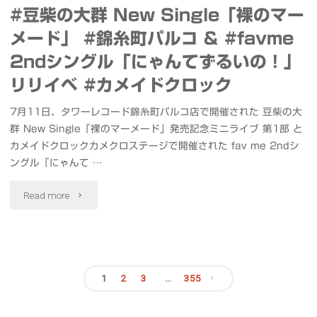
秋
#豆柴の大群 New Single「裸のマー
岡
メード」 #錦糸町パルコ & #favme
本"
八
2ndシングル「にゃんてずるいの！」
幡
リリイベ #カメイドクロック
宮
7月11日、タワーレコード錦糸町パルコ店で開催された 豆柴の大
群 New Single「裸のマーメード」発売記念ミニライブ 第1部 と
建
カメイドクロックカメクロステージで開催された fav me 2ndシ
長
ングル「にゃんて …
寺
"#
Read more
鎌
豆
倉
柴
半
1
2
3
…
355
の
投
僧
大