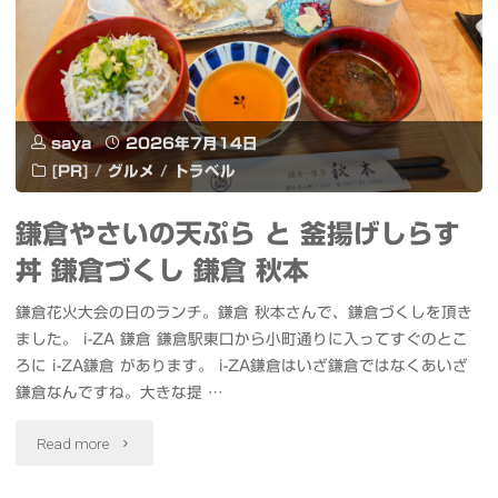
錦
シ
糸
ン
町
グ
パ
saya
2026年7月14日
ル
[PR]
/
グルメ
/
トラベル
ル
「夏
鎌倉やさいの天ぷら と 釜揚げしらす
コ"
が
丼 鎌倉づくし 鎌倉 秋本
ほ
鎌倉花火大会の日のランチ。鎌倉 秋本さんで、鎌倉づくしを頂き
ど
ました。 i-ZA 鎌倉 鎌倉駅東口から小町通りに入ってすぐのとこ
ろに i-ZA鎌倉 があります。 i-ZA鎌倉はいざ鎌倉ではなくあいざ
く
鎌倉なんですね。大きな提 …
夜」
"鎌
Read more
発
倉