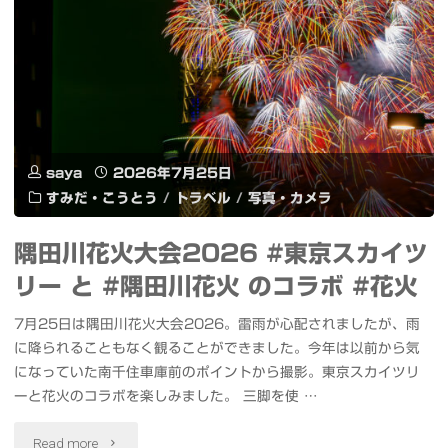
夏
ア
ー
の
イ
ト
横
ド
フ
浜
ル
ル
saya
2026年7月25日
ア
SPLASH
☆
すみだ・こうとう
/
トラベル
/
写真・カメラ
イ
祭
メ
隅田川花火大会2026 #東京スカイツ
ド
り
モ
リー と #隅田川花火 のコラボ #花火
ル
～
リ
7月25日は隅田川花火大会2026。雷雨が心配されましたが、雨
SPLASH
#
ー
に降られることもなく観ることができました。今年は以前から気
になっていた南千住車庫前のポイントから撮影。東京スカイツリ
祭
し
ズ」
ーと花火のコラボを楽しみました。 三脚を使 …
り
え
発
"隅
Read more