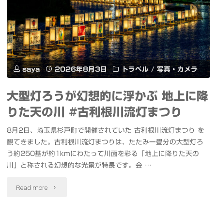
の
自
動
色
saya
2026年8月3日
トラベル
/
写真・カメラ
調
大型灯ろうが幻想的に浮かぶ 地上に降
補
りた天の川 #古利根川流灯まつり
正
8月2日、埼玉県杉戸町で開催されていた 古利根川流灯まつり を
の
観てきました。古利根川流灯まつりは、たたみ一畳分の大型灯ろ
う約250基が約1kmにわたって川面を彩る「地上に降りた天の
WEB
川」と称される幻想的な光景が特長です。会 …
サ
"大
Read more
ー
型
ビ