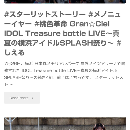
発
3
#スターリットストーリー #メノニュ
売
周
ーイヤー #桃色革命 Gran☆Ciel
記
年
IDOL Treasure bottle LIVE～真
念
横
夏の横浜アイドルSPLASH祭り～ #
イ
しえる
浜
ベ
で
7月26日、横浜 日本丸メモリアルパーク 屋外メインアリーナで開
催された IDOL Treasure bottle LIVE～真夏の横浜アイドル
ン
み
SPLASH祭り～の続き4組。前半はこちらです。 スターリットス
ト
ト …
っ
#
"#
Read more
け！
汐
ス
ポ
留
タ
ケ