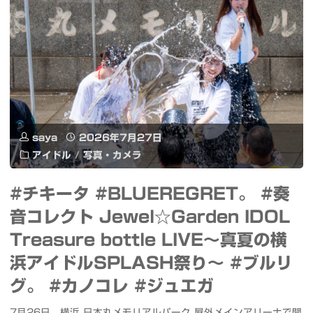
シ
ー
モ
オ
リ
ン
サ
ッ
ね
イ
ト
が
ト"
ス
お
saya
2026年7月27日
ト
リ
アイドル
/
写真・カメラ
ー
サ
#チキータ #BLUEREGRET。 #奏
リ
ー
音コレクト Jewel☆Garden IDOL
ー
チ
Treasure bottle LIVE～真夏の横
#
#
浜アイドルSPLASH祭り～ #ブルリ
グ。 #カノコレ #ジュエガ
メ
み
ノ
7月26日、横浜 日本丸メモリアルパーク 屋外メインアリーナで開