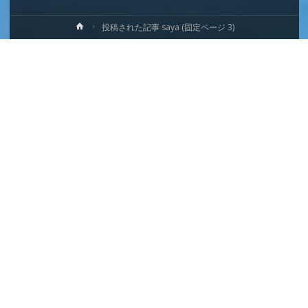
ホ
投稿された記事 saya
(固定ページ 3)
ー
ム