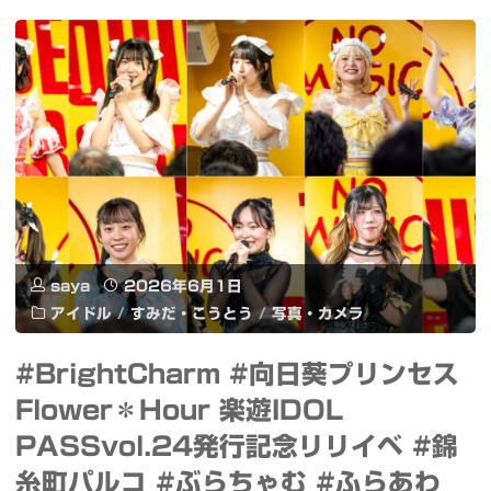
ー」"
央
2026
公
Grand
園"
Finale
1minute Projection
Mapping Competition"
saya
2026年6月1日
アイドル
/
すみだ・こうとう
/
写真・カメラ
#BrightCharm #向日葵プリンセス
Flower＊Hour 楽遊IDOL
PASSvol.24発行記念リリイベ #錦
糸町パルコ #ぶらちゃむ #ふらあわ