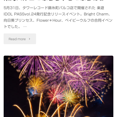
5月31日、タワーレコード錦糸町パルコ店で開催された 楽遊
IDOL PASSvol.24発行記念リリースイベント。Bright Charm、
向日葵プリンセス、Flower＊Hour、ベイビーウルフの合同イベン
トでした。 …
"#BrightCharm
Read more
#
向
日
葵
プ
リ
ン