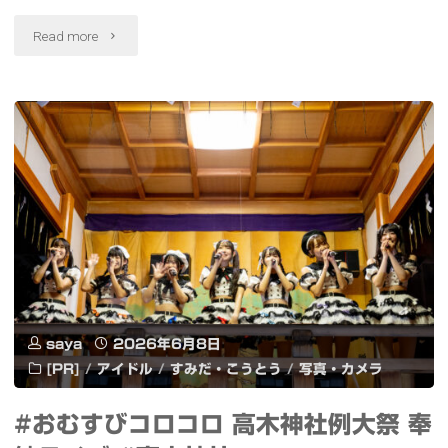
錦
な
"花
Read more
糸
会
菖
町
話
蒲
マ
が
が
ル
続
見
イ"
く
頃
ロ
明
ー
治
カ
saya
2026年6月8日
神
ル
[PR]
/
アイドル
/
すみだ・こうとう
/
写真・カメラ
宮
AI
#おむすびコロコロ 高木神社例大祭 奉
御