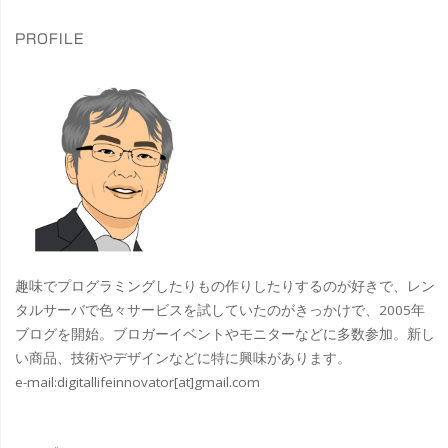
象
っ
ジ
京
PROFILE
ぱ
ス
送
し"
カ
り
イ
ツ
リ
ー
趣味でプログラミングしたりもの作りしたりするのが好きで、レン
タルサーバで色々サービスを試していたのがきっかけで、2005年
の
ブログを開始。ブロガーイベントやモニターなどに多数参加。新し
い商品、技術やデザインなどに特に興味があります。
コ
e-mail:
digitallifeinnovator[at]gmail.com
ラ
ボ