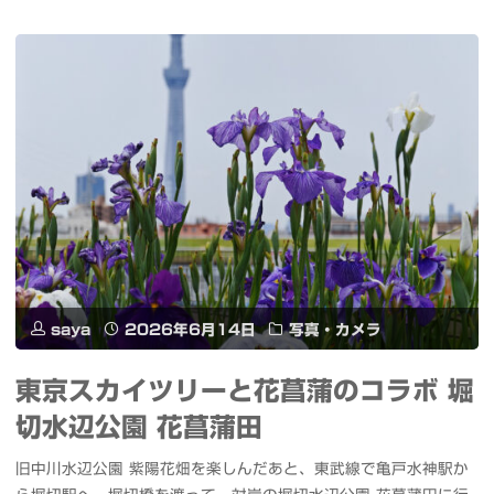
花
い
ろ
は
2nd
ア
ル
バ
saya
2026年6月14日
写真・カメラ
ム
東京スカイツリーと花菖蒲のコラボ 堀
リ
切水辺公園 花菖蒲田
リ
旧中川水辺公園 紫陽花畑を楽しんだあと、東武線で亀戸水神駅か
ー