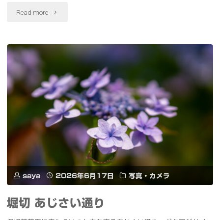
ワ
"Dell
Read more
イ
XPS
ン
13
バ
13
ル
イ
八
ン
十
チ
郎
1kg
商
待
saya
2026年6月17日
写真・カメラ
店
望
堀切 あじさい通り
船
の