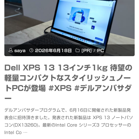
ワ
イ
ン
と
saya
2026年6月18日
[PR]
/
PC
料
Dell XPS 13 13インチ1kg 待望の
理
軽量コンパクトなスタイリッシュノー
を
トPCが登場 #XPS #デルアンバサダ
楽
ー
し
デルアンバサダープログラムで、6月16日に開催された新製品発
表会に招待頂きました。発表された新製品は XPS 13 ノートパソ
め
コン(DX13260)。最新のIntel Core シリーズ3 プロセッサーの
る
Intel Co …