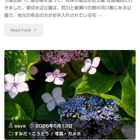
ら堀切駅へ。堀切橋を渡って、対岸の堀切水辺公園 花菖蒲田に行
きました。堀切水辺公園は、荒川と綾瀬川の間の河川敷にある公
ス
園で、地元の有志の方がお手入れされている花 …
イ
"東
Read more
ベ
京
ン
ス
ト
カ
#
イ
カ
ツ
メ
リ
イ
ー
ド
saya
2026年6月13日
と
すみだ・こうとう
/
写真・カメラ
ク