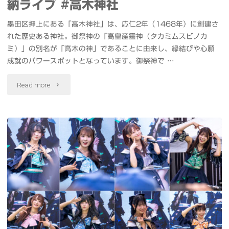
チ
納ライブ #高木神社
苑"
ャ
墨田区押上にある「高木神社」は、応仁2年（1468年）に創建さ
れた歴史ある神社。御祭神の「高皇産靈神（タカミムスビノカ
ッ
ミ）」の別名が「高木の神」であることに由来し、縁結びや心願
成就のパワースポットとなっています。御祭神で …
ト
Rinon
"#
Read more
Voice
お
Lab"
む
す
び
コ
ロ
コ