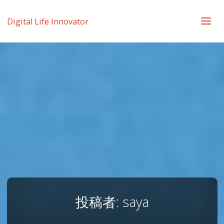
Digital Life Innovator
投稿者:
saya