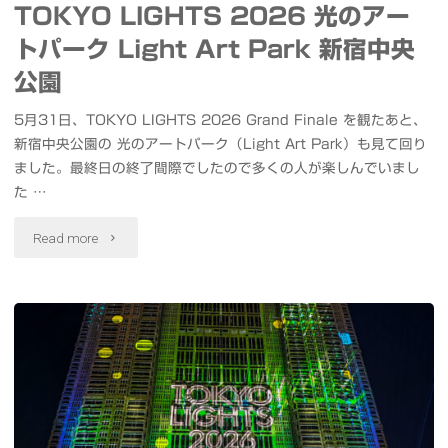
TOKYO LIGHTS 2026 光のアー
イ
画
トパーク Light Art Park 新宿中央
ブ
「ス
公園
#
タ
5月31日、TOKYO LIGHTS 2026 Grand Finale を観たあと、
ラ
新宿中央公園の 光のアートパーク（Light Art Park）も見て回り
ー・
ました。最終日の終了間際でしたので多くの人が楽しんでいまし
フ
ウ
た …
ラ
ォ
"TOKYO
Read more
フ
ー
LIGHTS
#
ズ
2026
ラ
マ
光
フ
ン
の
ラ
ダ
ア