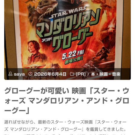
イ
ラ
ブ
フ
#
1500
高
人
木
笑
神
わ
saya
2026年6月4日
[PR]
/
本・映画・音楽
社"
せ
グローグーが可愛い 映画「スター・ウ
な
ォーズ マンダロリアン・アンド・グロ
い
ーグー」
と”夏”来
遅ればせながら、最新のスター・ウォーズ映画『スター・ウォー
ズ マンダロリアン・アンド・グローグー』を鑑賞してきました。
ま