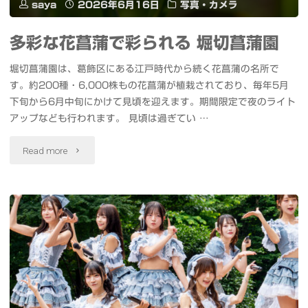
リ
saya
2026年6月16日
写真・カメラ
ッ
多彩な花菖蒲で彩られる 堀切菖蒲園
シ
堀切菖蒲園は、葛飾区にある江戸時代から続く花菖蒲の名所で
す。約200種・6,000株もの花菖蒲が植栽されており、毎年5月
ュ
下旬から6月中旬にかけて見頃を迎えます。期間限定で夜のライト
ノ
アップなども行われます。 見頃は過ぎてい …
ー
"多
Read more
ト
彩
PC
な
が
花
登
菖
場
蒲
#XPS