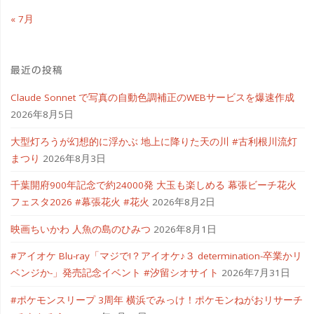
« 7月
最近の投稿
Claude Sonnet で写真の自動色調補正のWEBサービスを爆速作成
2026年8月5日
大型灯ろうが幻想的に浮かぶ 地上に降りた天の川 #古利根川流灯
まつり
2026年8月3日
千葉開府900年記念で約24000発 大玉も楽しめる 幕張ビーチ花火
フェスタ2026 #幕張花火 #花火
2026年8月2日
映画ちいかわ 人魚の島のひみつ
2026年8月1日
#アイオケ Blu-ray「マジで!？アイオケ♪３ determination-卒業かリ
ベンジか-」発売記念イベント #汐留シオサイト
2026年7月31日
#ポケモンスリープ 3周年 横浜でみっけ！ポケモンねがおリサーチ