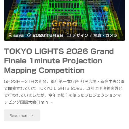
フ
ロ
ー
フ
リ
ト
リ
ア
パ
saya
2026年6月2日
デザイン
/
写真・カメラ
ラ
ン・
ー
#REGE
TOKYO LIGHTS 2026 Grand
ア
ク
#
Finale 1minute Projection
ン
Light
Mapping Competition
リ
ド・
Art
5月23日〜31日の期間、都庁第一本庁舎 都民広場・新宿中央公園
ー
グ
で開催されていた TOKYO LIGHTS 2026。以前は明治神宮外苑
Park
ジ
で行われていましたが、今年は都庁を使ったプロジェクションマ
ロ
新
ッピング国際大会(1min …
ェ"
ー
宿
"TOKYO
Read more
グ
中
LIGHTS