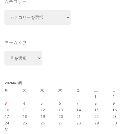
カテゴリー
平
カ
テ
井
ゴ
運
リ
ー
アーカイブ
動
ア
公
ー
カ
園
イ
ポ
ブ
2026年8月
月
火
水
木
金
土
日
ピ
1
2
3
4
5
6
7
8
9
ー
10
11
12
13
14
15
16
17
18
19
20
21
22
23
畑"
24
25
26
27
28
29
30
31