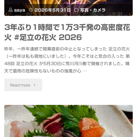
セ
saya
2026年5月31日
写真・カメラ
ス
3年ぶり1時間で1万3千発の高密度花
Flower
火 #足立の花火 2026
＊
昨年、一昨年連続で開幕直前の中止となってしまった 足立の花火
Hour
（一昨年は私も現地にいました）。今年こそはと気合の入った 第
48回 足立の花火 が5月30日に荒川河川敷で開催されました。晴
楽
天で雷雨の危険性もないものの強風が心 …
遊
"3
Read more
IDOL
年
PASSvol.24
ぶ
発
り
行
1