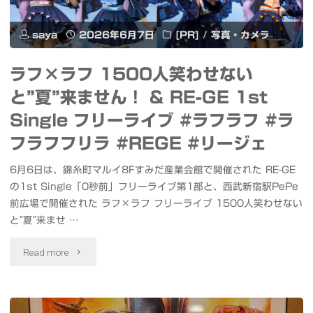
ロ
saya
2026年6月7日
[PR]
/
写真・カメラ
高
ラフ×ラフ 1500人笑わせない
木
と”夏”来ません！ & RE-GE 1st
神
Single フリーライブ #ラフラフ #ラ
社
フラフフリラ #REGE #リージェ
例
6月6日は、錦糸町マルイ8Fすみだ産業会館で開催された RE-GE
の1st Single「0秒前」フリーライブ第1部と、西武新宿駅PePe
大
前広場で開催された ラフ×ラフ フリーライブ 1500人笑わせない
祭
と”夏”来ませ …
奉
"ラ
Read more
納
フ
ラ
×