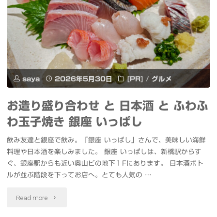
記
時
念
間
リ
で
リ
1
saya
2026年5月30日
[PR]
/
グルメ
イ
万
ベ
お造り盛り合わせ と 日本酒 と ふわふ
3
わ玉子焼き 銀座 いっぱし
#
千
飲み友達と銀座で飲み。「銀座 いっぱし」さんで、美味しい海鮮
錦
発
料理や日本酒を楽しみました。 銀座 いっぱしは、新橋駅からす
糸
ぐ、銀座駅からも近い奥山ビの地下１Fにあります。 日本酒ボト
の
ルが並ぶ階段を下ってお店へ。とても人気の …
町
高
"お
Read more
パ
密
造