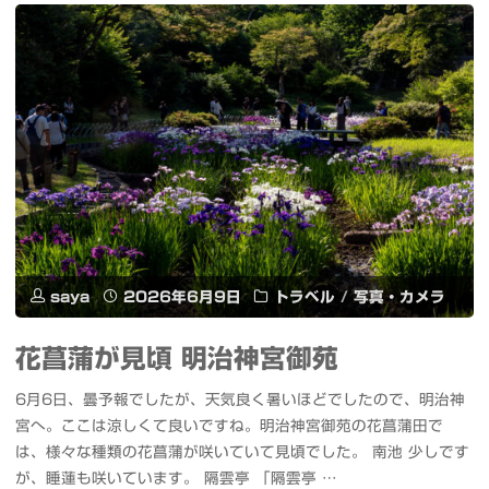
旧
グ
12B
中
ル
QAT
川
発
と
水
売
Irodori-
辺
記
TTS
公
念
v3
園
イ
で
saya
2026年6月9日
トラベル
/
写真・カメラ
紫
ベ
ス
花菖蒲が見頃 明治神宮御苑
陽
ン
ム
6月6日、曇予報でしたが、天気良く暑いほどでしたので、明治神
花
ト
ー
宮へ。ここは涼しくて良いですね。明治神宮御苑の花菖蒲田で
畑"
#
は、様々な種類の花菖蒲が咲いていて見頃でした。 南池 少しです
ズ
が、睡蓮も咲いています。 隔雲亭 「隔雲亭 …