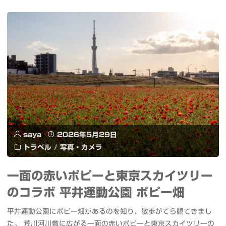
ル
度
り
コ
花
盛
#
火
り
ぶ
#
合
ら
足
わ
ち
立
せ
ゃ
の
saya
2026年5月29日
と
む
トラベル
/
写真・カメラ
花
日
#
火
一面の赤いポピーと東京スカイツリー
本
ふ
のコラボ 平井運動公園 ポピー畑
2026"
酒
ら
平井運動公園にポピー畑があるのを知り、散歩がてら観てきまし
と
あ
た。 荒川河川敷に広がる一面の赤いポピーと東京スカイツリーの