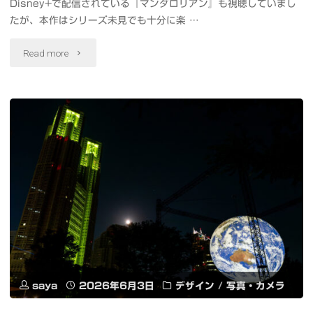
Disney+で配信されている『マンダロリアン』も視聴していまし
せ
たが、本作はシリーズ未見でも十分に楽 …
ん！
"グ
Read more
&
ロ
RE-
ー
GE
グ
1st
ー
Single
が
フ
可
リ
愛
ー
い
saya
2026年6月3日
デザイン
/
写真・カメラ
ラ
映