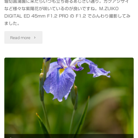
堀切菖蒲園に来たらいつも立ち寄るあじさい通り。ガクアジサイ
橋"
軽
など様々な紫陽花が咲いているのが良いですね。M.ZUIKO
DIGITAL ED 45mm F1.2 PRO の F1.2 でふんわり撮影してみ
量
ました。
コ
"堀
Read more
ン
切
パ
あ
ク
じ
ト
さ
な
い
ス
通
タ
り"
イ