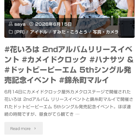
で
#
彩
saya
2026年6月15日
デ
ら
[PR]
/
アイドル
/
すみだ・こうとう
/
写真・カメラ
ル
れ
#花いろは 2ndアルバムリリースイベ
ア
る
ント #カメイドクロック #ハナサツ &
ン
堀
#ドットビーピーエム 5thシングル発
バ
切
売記念イベント #錦糸町マルイ
サ
菖
6月14日にカメイドクロック屋外カメクロステージで開催された
ダ
花いろは 2ndアルバム リリースイベントと錦糸町マルイで開催さ
蒲
れたドットビーピーエム 5thシングル発売記念イベント。ほぼ連
ー"
園"
続の時間ですが、昼食がてら観てき …
"#
Read more