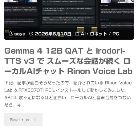
京
ッ
園
ス
ト
花
カ
ビ
saya
2026年6月10日
AI・ロボット
/
PC
菖
イ
ー
蒲
Gemma 4 12B QAT と Irodori-
ツ
ピ
TTS v3 で スムーズな会話が続く ロ
田"
リ
ー
ーカルAIチャット Rinon Voice Lab
ー
エ
下記、記事が面白そうだったので、紹介されている Rinon Voice
Lab をRTX5070Ti PCにインストールして動かしてみました。
の
ム
ASCII: 寝不足になるほど面白い ローカルAIと音声合成をつない
コ
5th
だら、キ …
ラ
シ
"Gemma
Read more
ボ
ン
4