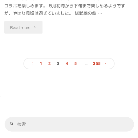
コラボを楽しめます。 5月初旬から下旬まで楽しめるようです
ふ
わ"
が、やはり見頃は過ぎていました。 総武線の鉄 …
わ
"一
Read more
ふ
面
わ
の
玉
1
2
3
4
5
…
355
赤
子
投
い
焼
稿
ポ
き
ピ
の
銀
ー
ペ
座
検
検
と
索
索
い
ー
対
東