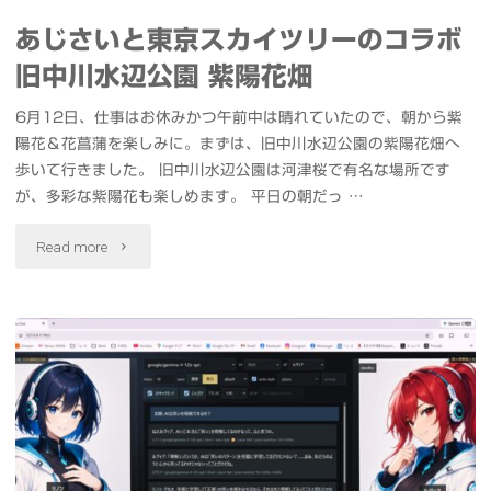
花
ロ
あじさいと東京スカイツリーのコラボ
菖
旧中川水辺公園 紫陽花畑
ッ
蒲
6月12日、仕事はお休みかつ午前中は晴れていたので、朝から紫
ク
の
陽花＆花菖蒲を楽しみに。まずは、旧中川水辺公園の紫陽花畑へ
#
歩いて行きました。 旧中川水辺公園は河津桜で有名な場所です
コ
が、多彩な紫陽花も楽しめます。 平日の朝だっ …
ハ
ラ
"あ
Read more
ナ
ボ
じ
サ
堀
さ
ツ
切
い
&
水
と
#
辺
東
ド
公