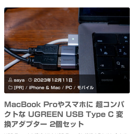
ControlNet
し
を
た
動
画
か
像
し
生
て
成
saya
2023年12月11日
み
AI
[PR]
/
iPhone & Mac
/
PC
/
モバイル
ま
Flux.1
MacBook Proやスマホに 超コンパ
し
+
クトな UGREEN USB Type C 変
た
Comfyui
換アダプター 2個セット
#Flux
を