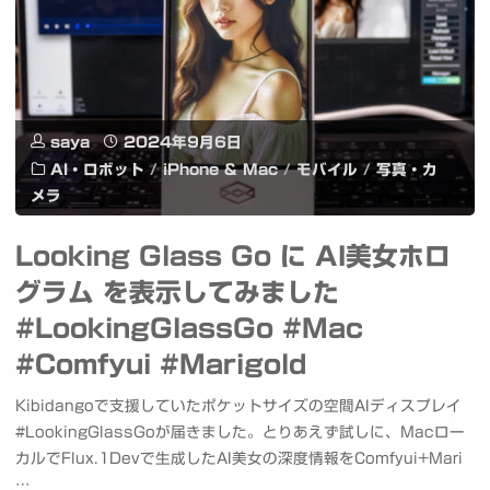
リ
AI
ピ
会
孔
話
明
で
saya
2024年9月6日
AI・ロボット
/
iPhone & Mac
/
モバイル
/
写真・カ
#
き
メラ
チ
る
Looking Glass Go に AI美女ホロ
キ
MMD
グラム を表示してみました
チ
モ
#LookingGlassGo #Mac
キ
デ
#Comfyui #Marigold
バ
ル
Kibidangoで支援していたポケットサイズの空間AIディスプレイ
#LookingGlassGoが届きました。とりあえず試しに、Macロー
ン
を
カルでFlux.1Devで生成したAI美女の深度情報をComfyui+Mari
バ
ホ
…