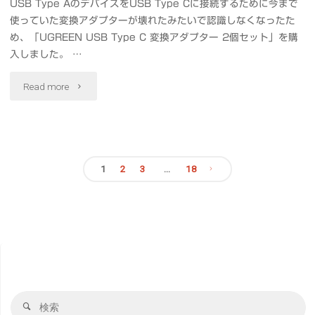
USB Type AのデバイスをUSB Type Cに接続するために今まで
#Mac"
使っていた変換アダプターが壊れたみたいで認識しなくなったた
pinokio
め、「UGREEN USB Type C 変換アダプター 2個セット」を購
で
入しました。 …
Mac
"MacBook
Read more
ロ
Pro
ー
や
カ
1
2
3
…
18
ス
投
ル
マ
に
稿
ホ
簡
に
の
単
超
ペ
検
イ
検
コ