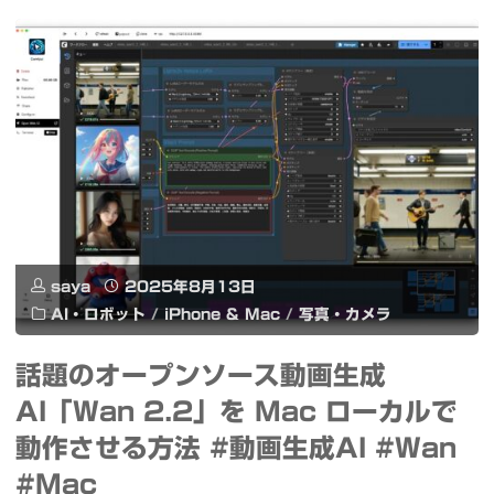
Qwen
First-
Image
Last
と
Frame
の
to
比
Video
較
最
や
saya
2025年8月13日
初
Wan2.2
AI・ロボット
/
iPhone & Mac
/
写真・カメラ
の
で
話題のオープンソース動画生成
画
の
AI「Wan 2.2」を Mac ローカルで
像
動作させる方法 #動画生成AI #Wan
動
と
#Mac
画