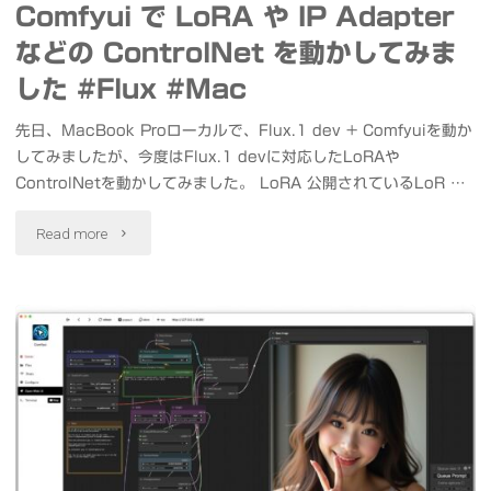
Comfyui で LoRA や IP Adapter
ム
などの ControlNet を動かしてみま
を
した #Flux #Mac
表
先日、MacBook Proローカルで、Flux.1 dev + Comfyuiを動か
してみましたが、今度はFlux.1 devに対応したLoRAや
示
ControlNetを動かしてみました。 LoRA 公開されているLoR …
し
"Mac
Read more
て
ロ
み
ー
ま
カ
し
ル
た
の
#LookingGlassGo