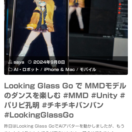
ー
で
ス
ア
マ
イ
ホ
ド
iPhone
ル
の
saya
2024年9月8日
動
AI・ロボット
/
iPhone & Mac
/
モバイル
夢
画
到
Looking Glass Go で MMDモデル
を
のダンスを楽しむ #MMD #Unity #
着"
リ
パリピ孔明 #チキチキバンバン
ア
#LookingGlassGo
ル
昨日はLooking Glass GoでAIアバターを動かしましたが、もう