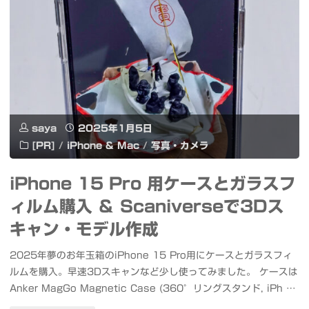
も
iPhone
三
に
脚
直
に
結
saya
2025年1月5日
も
し
[PR]
/
iPhone & Mac
/
写真・カメラ
簡
て、
iPhone 15 Pro 用ケースとガラスフ
単
ポ
ィルム購入 ＆ Scaniverseで3Dス
に
ー
キャン・モデル作成
接
ト
2025年夢のお年玉箱のiPhone 15 Pro用にケースとガラスフィ
続
ルムを購入。早速3Dスキャンなど少し使ってみました。 ケースは
レ
Anker MagGo Magnetic Case (360°リングスタンド, iPh …
Ulanzi
ー