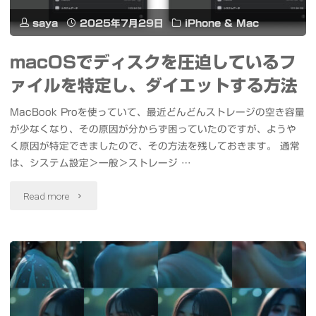
成
ー
saya
2025年7月29日
iPhone & Mac
す
ス
macOSでディスクを圧迫しているフ
る
動
ァイルを特定し、ダイエットする方法
#Wan
画
MacBook Proを使っていて、最近どんどんストレージの空き容量
#Mac"
生
が少なくなり、その原因が分からず困っていたのですが、ようや
く原因が特定できましたので、その方法を残しておきます。 通常
成
は、システム設定＞一般＞ストレージ …
AI「Wan
"macOS
Read more
2.2」
で
を
デ
Mac
ィ
ロ
ス