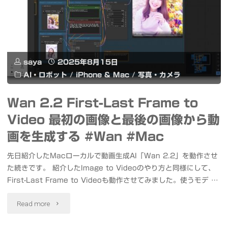
ー
カ
ル
saya
2025年8月15日
で
AI・ロボット
/
iPhone & Mac
/
写真・カメラ
試
Wan 2.2 First-Last Frame to
し
Video 最初の画像と最後の画像から動
て
画を生成する #Wan #Mac
み
先日紹介したMacローカルで動画生成AI「Wan 2.2」を動作させ
た続きです。 紹介したImage to Videoのやり方と同様にして、
ま
First-Last Frame to Videoも動作させてみました。使うモデ …
し
"Wan
Read more
た
2.2