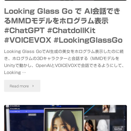
#monoculardepthunity
ダ
Looking Glass Go で AI会話でき
#LookingGlassGo"
ン
るMMDモデルをホログラム表示
ス
#ChatGPT #ChatdollKit
を
#VOICEVOX #LookingGlassGo
楽
Looking Glass GoでAI生成の美女をホログラム表示したのに続
き、ホログラムの3Dキャラクターと会話する（MMDモデルを
し
Unityで動かし、OpenAIとVOICEVOXで会話できるようにして、
む
Looking …
#MMD
"Looking
Read more
#Unity
Glass
#
Go
パ
で