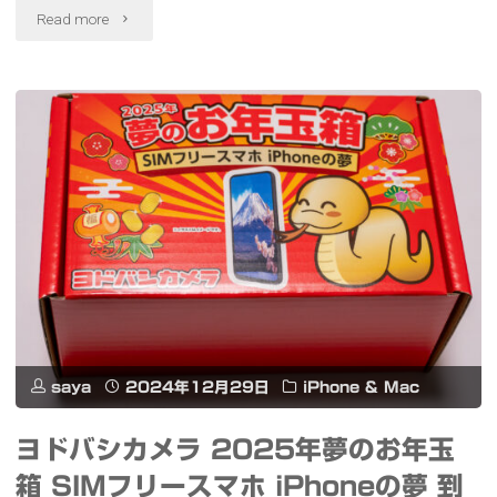
"iPhone
Read more
MagSafe
ト
15
用
写
Pro
ス
真
用
マ
や
ケ
ホ
シ
ー
ホ
ネ
ス
ル
マ
と
ダ
テ
ガ
ー
ィ
saya
2024年12月29日
iPhone & Mac
ラ
三
ッ
ヨドバシカメラ 2025年夢のお年玉
ス
脚
ク
箱 SIMフリースマホ iPhoneの夢 到