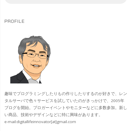
索
索
ー
ン
対
ン
象
ス
ジ
パ
PROFILE
ト
ク
送
ー
ト
り
ル
な
ポ
UGREEN
ー
USB
ト
Type
趣味でプログラミングしたりもの作りしたりするのが好きで、レン
レ
タルサーバで色々サービスを試していたのがきっかけで、2005年
C
ブログを開始。ブロガーイベントやモニターなどに多数参加。新し
ー
い商品、技術やデザインなどに特に興味があります。
変
e-mail:
digitallifeinnovator[at]gmail.com
ト
換