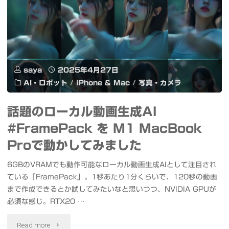
ー
ク
カ
を
ル
圧
で
saya
2025年4月27日
迫
AI・ロボット
/
iPhone & Mac
/
写真・カメラ
動
し
作
話題のローカル動画生成AI
て
#FramePack を M1 MacBook
さ
い
Proで動かしてみました
せ
る
6GBのVRAMでも動作可能なローカル動画生成AIとして注目され
る
ている「FramePack」。1秒あたり1分くらいで、120秒の動画
フ
方
まで作成できるとか試してみたいなと思いつつ、NVIDIA GPUが
ァ
必須な感じ。RTX20 …
法
イ
"話
Read more