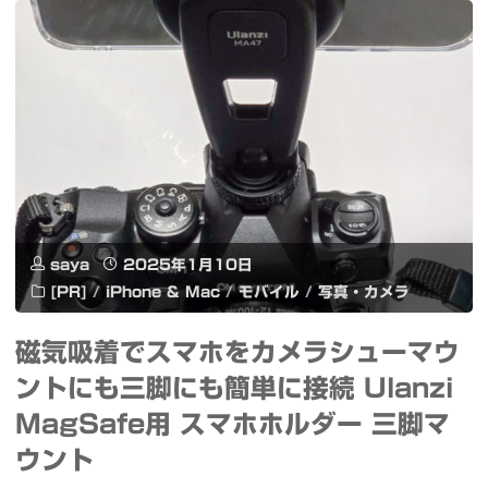
ミ
ー
ン
カ
グ
ル
#
で
生
#DeepSeek
成
日
saya
2025年1月10日
AI
本
[PR]
/
iPhone & Mac
/
モバイル
/
写真・カメラ
#DeepSeek
語
磁気吸着でスマホをカメラシューマウ
#LLM"
版
ントにも三脚にも簡単に接続 Ulanzi
を
MagSafe用 スマホホルダー 三脚マ
簡
ウント