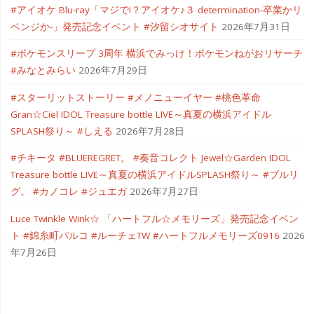
#アイオケ Blu-ray「マジで!？アイオケ♪３ determination-卒業かリ
ベンジか-」発売記念イベント #汐留シオサイト
2026年7月31日
#ポケモンスリープ 3周年 横浜でみっけ！ポケモンねがおリサーチ
#みなとみらい
2026年7月29日
#スターリットストーリー #メノニューイヤー #桃色革命
Gran☆Ciel IDOL Treasure bottle LIVE～真夏の横浜アイドル
SPLASH祭り～ #しえる
2026年7月28日
#チキータ #BLUEREGRET。 #奏音コレクト Jewel☆Garden IDOL
Treasure bottle LIVE～真夏の横浜アイドルSPLASH祭り～ #ブルリ
グ。 #カノコレ #ジュエガ
2026年7月27日
Luce Twinkle Wink☆ 「ハートフル☆メモリーズ」発売記念イベン
ト #錦糸町パルコ #ルーチェTW #ハートフルメモリーズ0916
2026
年7月26日