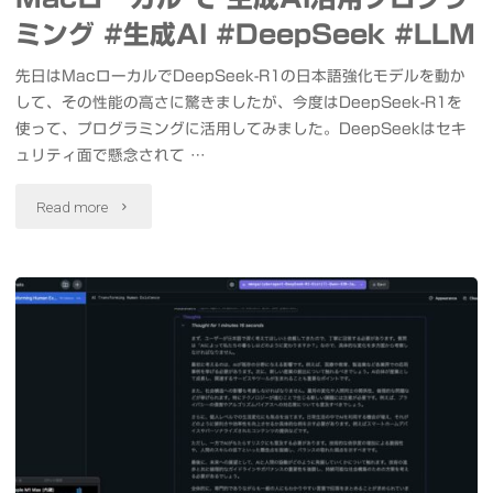
る
#FramePack
ミング #生成AI #DeepSeek #LLM
方
を
先日はMacローカルでDeepSeek-R1の日本語強化モデルを動か
法"
して、その性能の高さに驚きましたが、今度はDeepSeek-R1を
M1
使って、プログラミングに活用してみました。DeepSeekはセキ
MacBook
ュリティ面で懸念されて …
Pro
"DeepSeek-
Read more
で
R1+Ollama+VSCode+Roo
動
Code
か
Mac
し
ロ
て
ー
み
カ