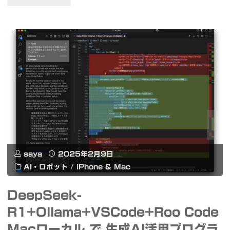
#
ル
題
動
を
の
画
特
ロ
生
定
ー
成
し、
カ
AI
ダ
ル
#Wan
イ
動
#Mac"
エ
saya
2025年2月9日
画
AI・ロボット
/
iPhone & Mac
ッ
生
DeepSeek-
ト
成
R1+Ollama+VSCode+Roo Code
す
AI
Macローカル で 生成AI活用プログラ