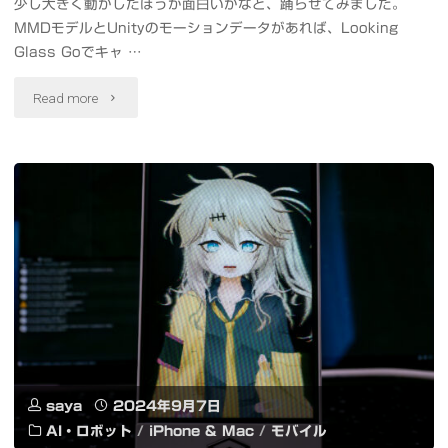
少し大きく動かしたほうが面白いかなと、踊らせてみました。
タ
MMDモデルとUnityのモーションデータがあれば、Looking
イ
Glass Goでキャ …
ム
"Looking
Read more
で
Glass
ホ
Go
ロ
で
グ
MMD
ラ
モ
ム
デ
表
ル
saya
2024年9月7日
示
の
AI・ロボット
/
iPhone & Mac
/
モバイル