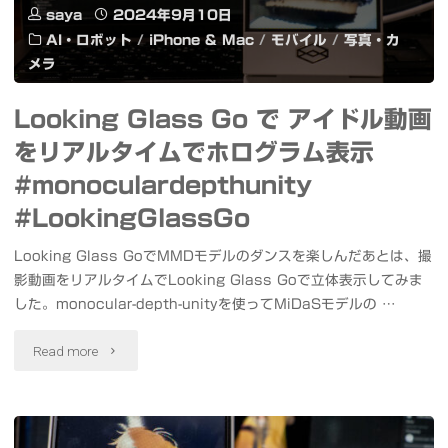
2025
#LookingGlassGo"
saya
2024年9月10日
ャ
AI・ロボット
/
iPhone & Mac
/
モバイル
/
写真・カ
年
メラ
ン・
夢
Looking Glass Go で アイドル動画
モ
の
をリアルタイムでホログラム表示
デ
お
#monoculardepthunity
ル
年
#LookingGlassGo
作
玉
Looking Glass GoでMMDモデルのダンスを楽しんだあとは、撮
成"
影動画をリアルタイムでLooking Glass Goで立体表示してみま
箱
した。monocular-depth-unityを使ってMiDaSモデルの …
SIM
"Looking
Read more
フ
Glass
リ
Go