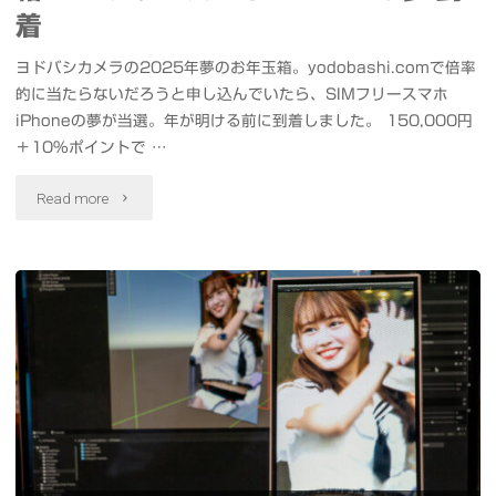
フ
マ
着
ビ
ィ
ウ
デ
ヨドバシカメラの2025年夢のお年玉箱。yodobashi.comで倍率
的に当たらないだろうと申し込んでいたら、SIMフリースマホ
ル
ン
オ
iPhoneの夢が当選。年が明ける前に到着しました。 150,000円
ム
＋10%ポイントで …
ト"
を
購
"ヨ
Read more
ホ
入
ド
ロ
＆
バ
グ
Scaniverse
シ
ラ
で
カ
ム
3D
メ
表
ス
ラ
示
キ