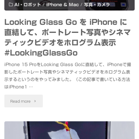
を
AI・ロボット
/
iPhone & Mac
/
写真・カメラ
Japanese
カ
Looking Glass Go を iPhone に
#LLM
メ
直結して、ポートレート写真やシネマ
#LMStudio
ラ
ティックビデオをホログラム表示
#ChatGPT"
シ
#LookingGlassGo
ュ
iPhone 15 ProをLooking Glass Goに直結して、iPhoneで撮
影したポートレート写真やシネマティックビデオをホログラム表
ー
示するというのをやってみました。（この記事で書いている方法
マ
はiPhone1 …
ウ
"Looking
Read more
ン
Glass
ト
Go
に
を