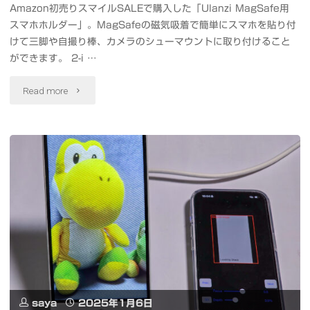
単
Amazon初売りスマイルSALEで購入した「Ulanzi MagSafe用
スマホホルダー」。MagSafeの磁気吸着で簡単にスマホを貼り付
に
けて三脚や自撮り棒、カメラのシューマウントに取り付けること
動
ができます。 2-i …
か
"磁
Read more
す
気
方
吸
法
着
DeepSeek-
で
R1-
ス
Distill-
マ
Qwen-
ホ
saya
2025年1月6日
32B-