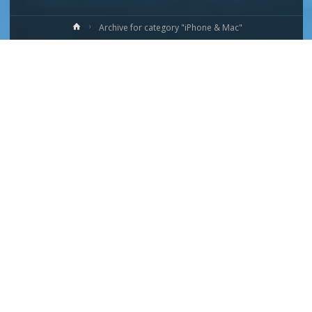
ホ
Archive for category "iPhone & Mac"
ー
ム