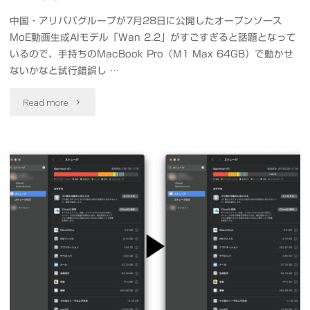
最
中国・アリババグループが7月28日に公開したオープンソース
化
MoE動画生成AIモデル「Wan 2.2」がすごすぎると話題となって
後
も
いるので、手持ちのMacBook Pro（M1 Max 64GB）で動かせ
の
ないかなと試行錯誤し …
#Flux2
画
"話
Read more
#Qwen
像
題
#Wan
か
の
#
ら
オ
ク
動
ー
リ
画
プ
ス
を
ン
マ
生
ソ
ス"