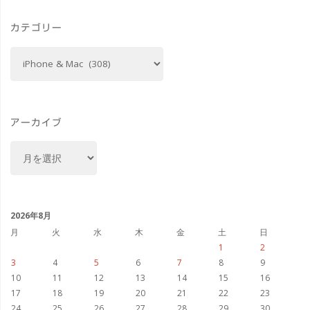
作
ア
カテゴリー
成
ダ
カ
し
テ
プ
ゴ
て
タ
リ
ー
み
アーカイブ
ー
ア
ま
2
ー
し
カ
個
イ
た
セ
ブ
2026年8月
#Flux
月
火
水
木
金
土
日
ッ
1
2
#Mac"
3
4
5
6
7
8
9
ト"
10
11
12
13
14
15
16
17
18
19
20
21
22
23
24
25
26
27
28
29
30