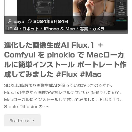
Flux.1
#Mac
dev
#Comfyui
saya
2024年8月24日
+
AI・ロボット
/
iPhone & Mac
/
写真・カメラ
#Marigold"
Comfyui
進化した画像生成AI Flux.1 +
で
Comfyui を pinokio で Macローカ
LoRA
ルに簡単インストール ポートレート作
や
成してみました #Flux #Mac
IP
SDXL以降あまり画像生成AIを追っていなかったのですが、
Flux.1の生成する画像が実写レベルですごいと話題でしたので、
Adapter
Macローカルにインストールして試してみました。FLUX.1は、
な
Stable Diffusionの …
ど
"進
Read more
の
化