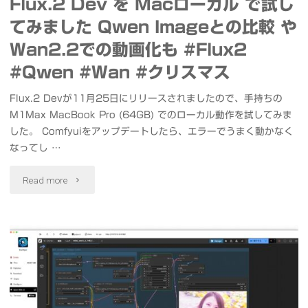
Flux.2 Dev を Macローカル で試し
てみました Qwen Imageとの比較 や
Wan2.2での動画化も #Flux2
#Qwen #Wan #クリスマス
Flux.2 Devが11月25日にリリースされましたので、手持ちの
M1Max MacBook Pro (64GB) でのローカル動作を試してみま
した。 Comfyuiをアップデートしたら、エラーでうまく動かなく
なってし …
"Flux.2
Read more
Dev
を
Mac
ロ