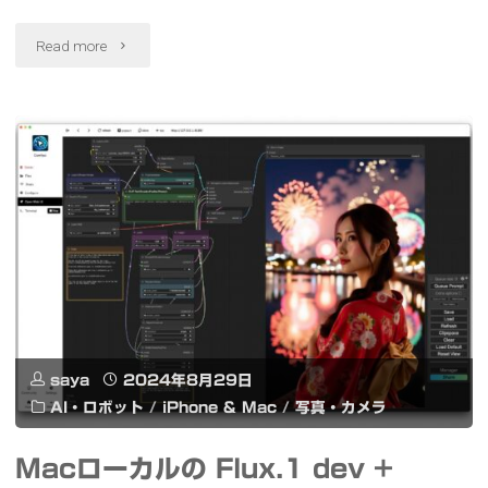
ン
ロ
"Looking
Read more
#LookingGlassGo"
グ
Glass
ラ
Go
ム
に
表
AI
示
美
#ChatGPT
女
#ChatdollKit
ホ
saya
2024年8月29日
#VOICEVOX
ロ
AI・ロボット
/
iPhone & Mac
/
写真・カメラ
#LookingGlassGo"
グ
Macローカルの Flux.1 dev +
ラ