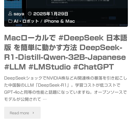
ま
ル
saya
2025年1月29日
し
で
AI・ロボット
/
iPhone & Mac
た"
生
Macローカルで #DeepSeek 日本語
成
版 を簡単に動かす方法 DeepSeek-
AI
R1-Distill-Qwen-32B-Japanese
活
#LLM #LMStudio #ChatGPT
用
DeepSeekショックでNVIDIA株などAI関連株の暴落を引き起こし
た中国製のLLM「DeepSeek-R1」。学習コストが低コストで
プ
GPT-4oと同等の性能と話題になっていますね。オープンソースで
ロ
モデルが公開されて …
グ
"Mac
Read more
ラ
ロ