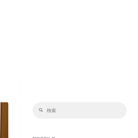
検
検
索
索
対
象: