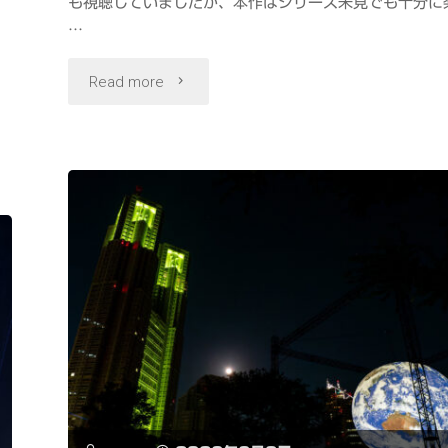
も視聴していましたが、本作はシリーズ未見でも十分に
…
イ
"グ
Read more
ロ
ー
グ
ー
が
可
愛
い