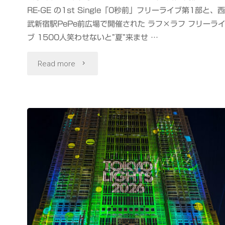
RE-GE の1st Single「0秒前」フリーライブ第1部と、西
武新宿駅PePe前広場で開催された ラフ×ラフ フリーラ
ブ 1500人笑わせないと”夏”来ませ …
"ラ
Read more
フ
×
ラ
フ
1500
人
笑