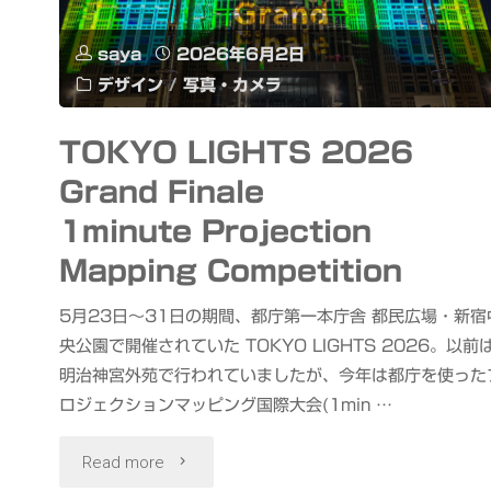
わ
saya
2026年6月2日
デザイン
/
写真・カメラ
せ
な
TOKYO LIGHTS 2026
Grand Finale
い
1minute Projection
と”夏”来
Mapping Competition
ま
5月23日〜31日の期間、都庁第一本庁舎 都民広場・新宿
せ
央公園で開催されていた TOKYO LIGHTS 2026。以前
明治神宮外苑で行われていましたが、今年は都庁を使った
ん！
ロジェクションマッピング国際大会(1min …
&
"TOKYO
Read more
RE-