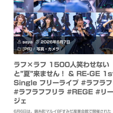
saya
2026年6月7日
[PR]
/
写真・カメラ
ラフ×ラフ 1500人笑わせない
と”夏”来ません！ & RE-GE 1s
Single フリーライブ #ラフラフ
#ラフラフフリラ #REGE #リ
ジェ
6月6日は、錦糸町マルイ8Fすみだ産業会館で開催された