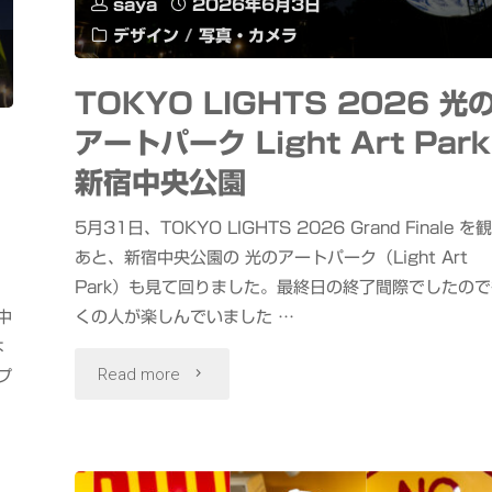
saya
2026年6月3日
デザイン
/
写真・カメラ
映
画
TOKYO LIGHTS 2026 光
アートパーク Light Art Park
「ス
新宿中央公園
タ
5月31日、TOKYO LIGHTS 2026 Grand Finale を
ー・
あと、新宿中央公園の 光のアートパーク（Light Art
ウ
Park）も見て回りました。最終日の終了間際でしたので
中
くの人が楽しんでいました …
ォ
は
"TOKYO
Read more
プ
ー
LIGHTS
ズ
2026
マ