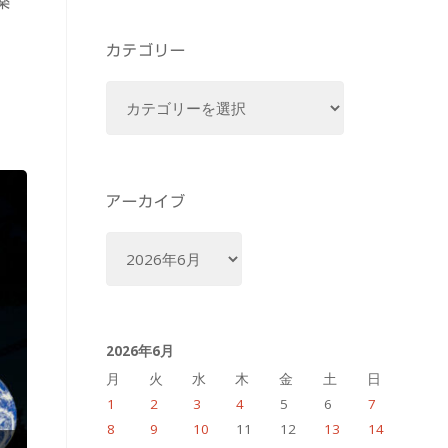
楽
カテゴリー
カ
テ
ゴ
リ
ー
アーカイブ
ア
ー
カ
イ
2026年6月
ブ
月
火
水
木
金
土
日
1
2
3
4
5
6
7
8
9
10
11
12
13
14