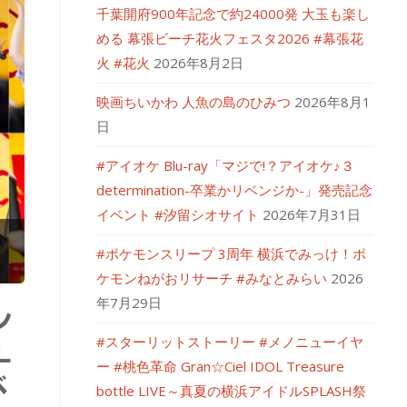
千葉開府900年記念で約24000発 大玉も楽し
める 幕張ビーチ花火フェスタ2026 #幕張花
火 #花火
2026年8月2日
映画ちいかわ 人魚の島のひみつ
2026年8月1
日
#アイオケ Blu-ray「マジで!？アイオケ♪３
determination-卒業かリベンジか-」発売記念
イベント #汐留シオサイト
2026年7月31日
#ポケモンスリープ 3周年 横浜でみっけ！ポ
ケモンねがおリサーチ #みなとみらい
2026
年7月29日
ン
#スターリットストーリー #メノニューイヤ
L
ー #桃色革命 Gran☆Ciel IDOL Treasure
ベ
bottle LIVE～真夏の横浜アイドルSPLASH祭