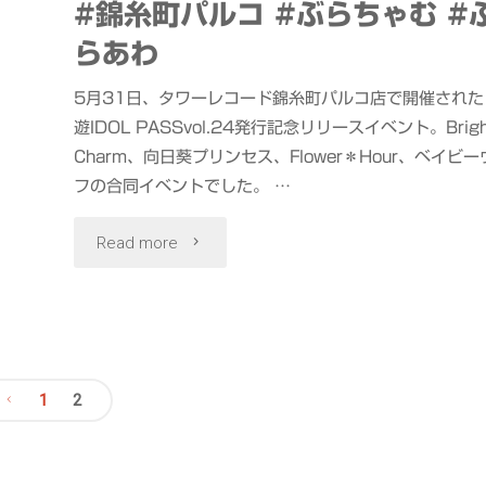
#錦糸町パルコ #ぶらちゃむ #
Park
ロ
らあわ
新
ー
5月31日、タワーレコード錦糸町パルコ店で開催された
宿
遊IDOL PASSvol.24発行記念リリースイベント。Brigh
グ
Charm、向日葵プリンセス、Flower＊Hour、ベイビー
中
フの合同イベントでした。 …
ー」"
央
"#BrightCharm
Read more
公
#
園"
向
日
1
2
投
葵
プ