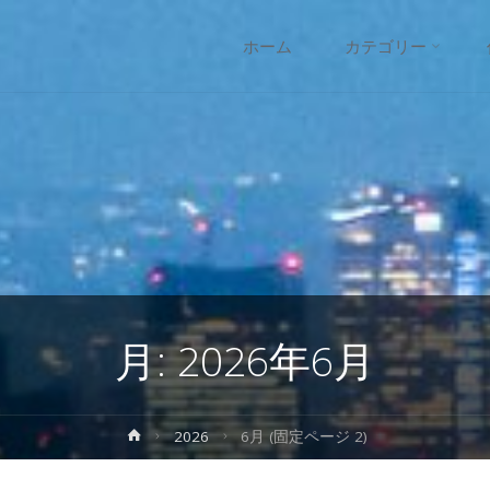
コ
ホーム
カテゴリー
ン
テ
ン
ツ
へ
月:
2026年6月
ス
キ
ホ
2026
6月
(固定ページ 2)
ー
ッ
ム