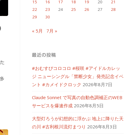
15
16
17
18
19
20
21
22
23
24
25
26
27
28
29
30
の
« 5月
7月 »
最近の投稿
観た
#おむすびコロコロ #桜咲 #アイドルカレッ
ジ ニューシングル「禁断少女」発売記念イベ
多
ント #カメイドクロック
2026年8月7日
Claude Sonnet で写真の自動色調補正のWEB
サービスを爆速作成
2026年8月5日
大型灯ろうが幻想的に浮かぶ 地上に降りた天
の川 #古利根川流灯まつり
2026年8月3日