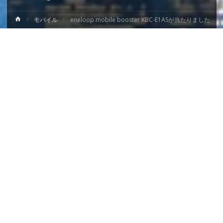
ホ
モバイル
eneloop mobile booster KBC-E1ASが当たりました
ー
ム