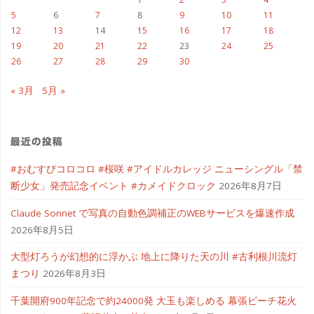
5
6
7
8
9
10
11
12
13
14
15
16
17
18
19
20
21
22
23
24
25
26
27
28
29
30
« 3月
5月 »
最近の投稿
#おむすびコロコロ #桜咲 #アイドルカレッジ ニューシングル「禁
断少女」発売記念イベント #カメイドクロック
2026年8月7日
Claude Sonnet で写真の自動色調補正のWEBサービスを爆速作成
2026年8月5日
大型灯ろうが幻想的に浮かぶ 地上に降りた天の川 #古利根川流灯
まつり
2026年8月3日
千葉開府900年記念で約24000発 大玉も楽しめる 幕張ビーチ花火