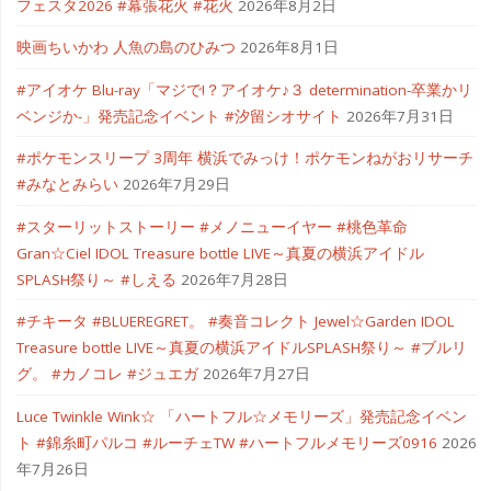
フェスタ2026 #幕張花火 #花火
2026年8月2日
映画ちいかわ 人魚の島のひみつ
2026年8月1日
#アイオケ Blu-ray「マジで!？アイオケ♪３ determination-卒業かリ
ベンジか-」発売記念イベント #汐留シオサイト
2026年7月31日
#ポケモンスリープ 3周年 横浜でみっけ！ポケモンねがおリサーチ
#みなとみらい
2026年7月29日
#スターリットストーリー #メノニューイヤー #桃色革命
Gran☆Ciel IDOL Treasure bottle LIVE～真夏の横浜アイドル
SPLASH祭り～ #しえる
2026年7月28日
#チキータ #BLUEREGRET。 #奏音コレクト Jewel☆Garden IDOL
Treasure bottle LIVE～真夏の横浜アイドルSPLASH祭り～ #ブルリ
グ。 #カノコレ #ジュエガ
2026年7月27日
Luce Twinkle Wink☆ 「ハートフル☆メモリーズ」発売記念イベン
ト #錦糸町パルコ #ルーチェTW #ハートフルメモリーズ0916
2026
年7月26日