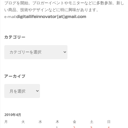
ブログを開始。ブロガーイベントやモニターなどに多数参加。新し
い商品、技術やデザインなどに特に興味があります。
e-mail:
digitallifeinnovator[at]gmail.com
カテゴリー
カ
テ
ゴ
リ
ー
アーカイブ
ア
ー
カ
イ
ブ
2010年4月
月
火
水
木
金
土
日
1
2
3
4