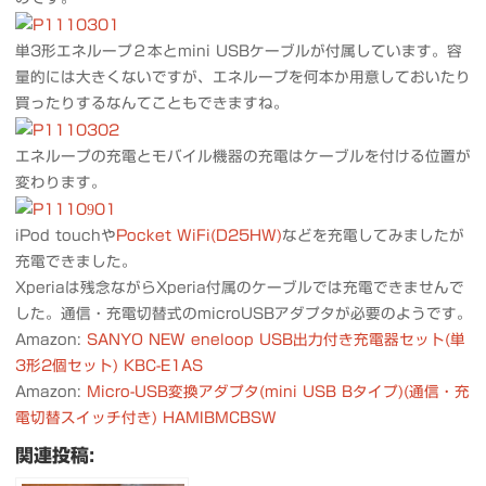
単3形エネループ２本とmini USBケーブルが付属しています。容
量的には大きくないですが、エネループを何本か用意しておいたり
買ったりするなんてこともできますね。
エネループの充電とモバイル機器の充電はケーブルを付ける位置が
変わります。
iPod touchや
Pocket WiFi(D25HW)
などを充電してみましたが
充電できました。
Xperiaは残念ながらXperia付属のケーブルでは充電できませんで
した。通信・充電切替式のmicroUSBアダプタが必要のようです。
Amazon:
SANYO NEW eneloop USB出力付き充電器セット(単
3形2個セット) KBC-E1AS
Amazon:
Micro-USB変換アダプタ(mini USB Bタイプ)(通信・充
電切替スイッチ付き) HAMIBMCBSW
関連投稿: