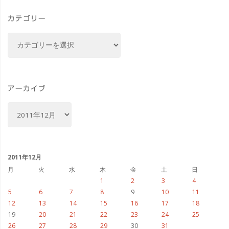
２」
カテゴリー
ス
カ
ペ
テ
ゴ
シ
リ
ャ
ー
アーカイブ
ル
ア
ー
ド
カ
イ
ラ
ブ
2011年12月
マ
月
火
水
木
金
土
日
1
2
3
4
を
5
6
7
8
9
10
11
12
13
14
15
16
17
18
先
19
20
21
22
23
24
25
26
27
28
29
30
31
行