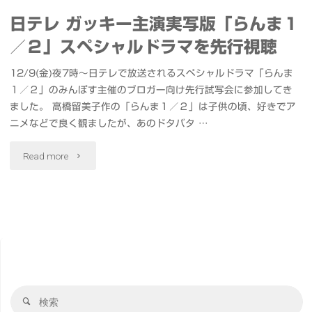
日テレ ガッキー主演実写版「らんま１
／２」スペシャルドラマを先行視聴
12/9(金)夜7時〜日テレで放送されるスペシャルドラマ「らんま
１／２」のみんぽす主催のブロガー向け先行試写会に参加してき
ました。 高橋留美子作の「らんま１／２」は子供の頃、好きでア
ニメなどで良く観ましたが、あのドタバタ …
"日
Read more
テ
レ
ガ
ッ
検
キ
検
索