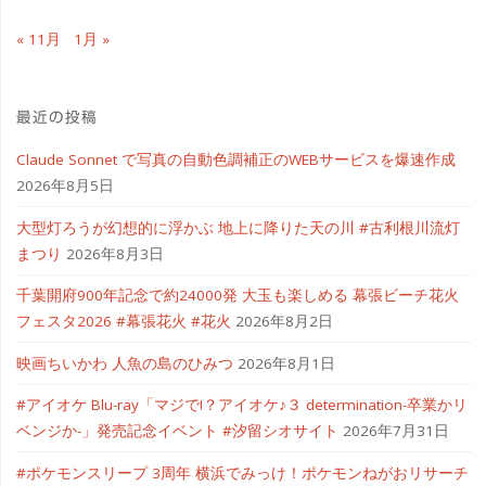
« 11月
1月 »
視
聴"
最近の投稿
Claude Sonnet で写真の自動色調補正のWEBサービスを爆速作成
2026年8月5日
大型灯ろうが幻想的に浮かぶ 地上に降りた天の川 #古利根川流灯
まつり
2026年8月3日
千葉開府900年記念で約24000発 大玉も楽しめる 幕張ビーチ花火
フェスタ2026 #幕張花火 #花火
2026年8月2日
映画ちいかわ 人魚の島のひみつ
2026年8月1日
#アイオケ Blu-ray「マジで!？アイオケ♪３ determination-卒業かリ
ベンジか-」発売記念イベント #汐留シオサイト
2026年7月31日
#ポケモンスリープ 3周年 横浜でみっけ！ポケモンねがおリサーチ