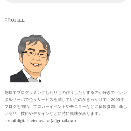
索
ー
対
象
主
PROFILE
演
実
写
版
「ら
ん
趣味でプログラミングしたりもの作りしたりするのが好きで、レン
ま
タルサーバで色々サービスを試していたのがきっかけで、2005年
ブログを開始。ブロガーイベントやモニターなどに多数参加。新し
１
い商品、技術やデザインなどに特に興味があります。
e-mail:
digitallifeinnovator[at]gmail.com
／