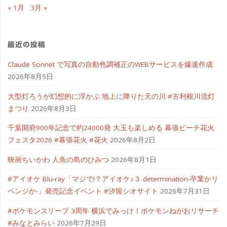
« 1月
3月 »
最近の投稿
Claude Sonnet で写真の自動色調補正のWEBサービスを爆速作成
2026年8月5日
大型灯ろうが幻想的に浮かぶ 地上に降りた天の川 #古利根川流灯
まつり
2026年8月3日
千葉開府900年記念で約24000発 大玉も楽しめる 幕張ビーチ花火
フェスタ2026 #幕張花火 #花火
2026年8月2日
映画ちいかわ 人魚の島のひみつ
2026年8月1日
#アイオケ Blu-ray「マジで!？アイオケ♪３ determination-卒業かリ
ベンジか-」発売記念イベント #汐留シオサイト
2026年7月31日
#ポケモンスリープ 3周年 横浜でみっけ！ポケモンねがおリサーチ
#みなとみらい
2026年7月29日