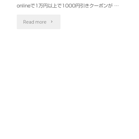
onlineで1万円以上で1000円引きクーポンが …
"誕
Read more
生
日"