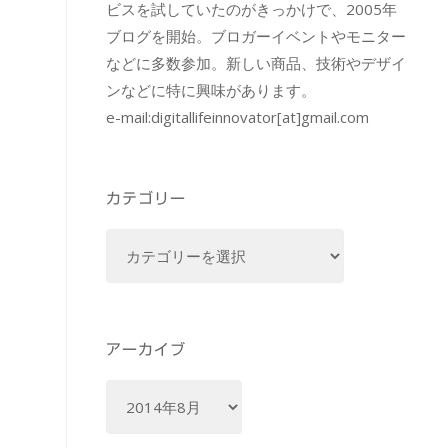
ビスを試していたのがきっかけで、2005年
ブログを開始。ブロガーイベントやモニター
などに多数参加。新しい商品、技術やデザイ
ンなどに特に興味があります。
e-mail:
digitallifeinnovator[at]gmail.com
カテゴリー
カ
テ
ゴ
リ
ー
アーカイブ
ア
ー
カ