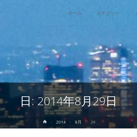
コ
ホーム
カテゴリー
ン
テ
ン
ツ
へ
日:
2014年8月29日
ス
キ
ホ
2014
8月
29
ー
ッ
ム