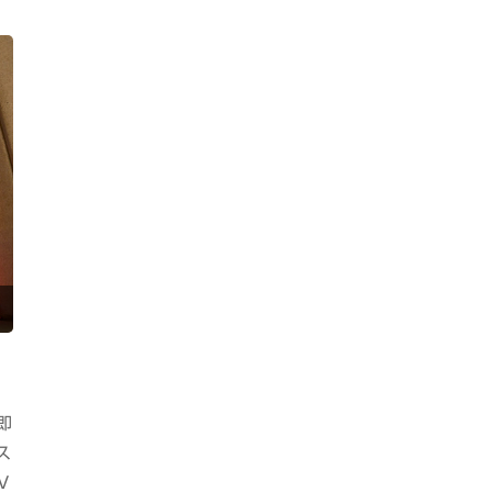
プ
即
ス
V