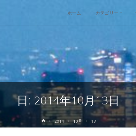
コ
ホーム
カテゴリー
ン
テ
ン
ツ
へ
日:
2014年10月13日
ス
キ
ホ
2014
10月
13
ー
ッ
ム