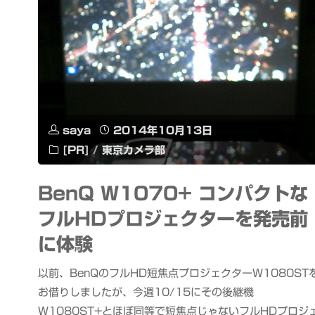
saya
2014年10月13日
[PR]
/
東京カメラ部
BenQ W1070+ コンパクトな
フルHDプロジェクターを発売前
に体験
以前、BenQのフルHD短焦点プロジェクターW1080ST
お借りしましたが、今週10/15にその後継機
W1080ST+とほぼ同等で短焦点じゃないフルHDプロジ