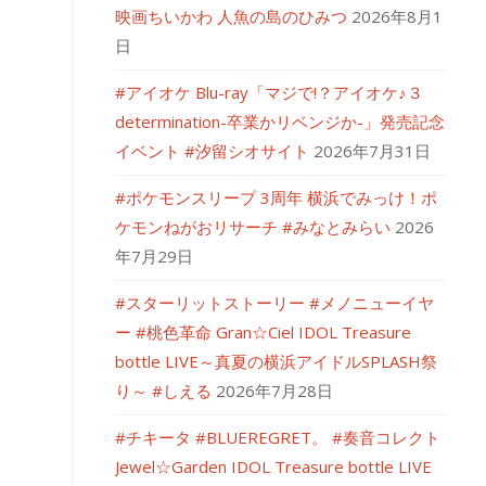
映画ちいかわ 人魚の島のひみつ
2026年8月1
日
#アイオケ Blu-ray「マジで!？アイオケ♪３
determination-卒業かリベンジか-」発売記念
イベント #汐留シオサイト
2026年7月31日
#ポケモンスリープ 3周年 横浜でみっけ！ポ
ケモンねがおリサーチ #みなとみらい
2026
年7月29日
#スターリットストーリー #メノニューイヤ
ー #桃色革命 Gran☆Ciel IDOL Treasure
bottle LIVE～真夏の横浜アイドルSPLASH祭
り～ #しえる
2026年7月28日
#チキータ #BLUEREGRET。 #奏音コレクト
Jewel☆Garden IDOL Treasure bottle LIVE