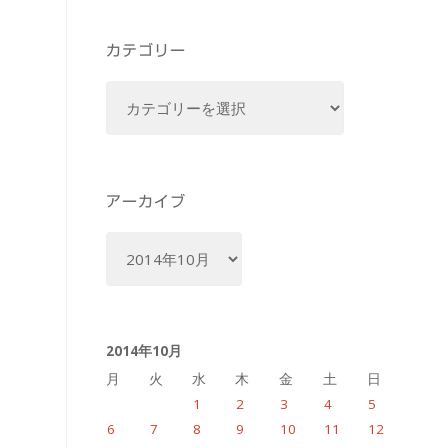
カテゴリー
カ
テ
ゴ
リ
ー
アーカイブ
ア
ー
カ
イ
2014年10月
ブ
月
火
水
木
金
土
日
1
2
3
4
5
6
7
8
9
10
11
12