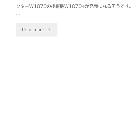
クターW1070の後継機W1070+が発売になるそうです
…
"BenQ
Read more
W1070+
コ
ン
パ
ク
ト
な