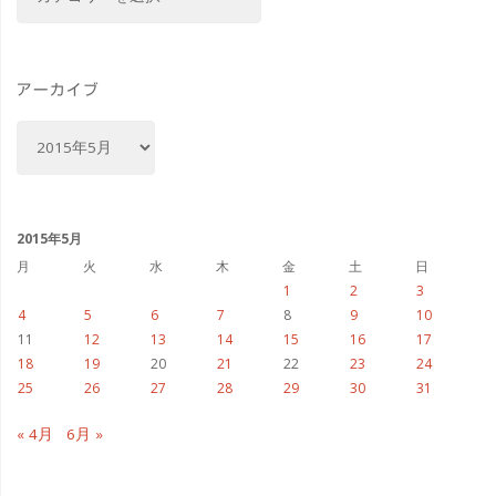
テ
ゴ
リ
ー
アーカイブ
ア
ー
カ
イ
ブ
2015年5月
月
火
水
木
金
土
日
1
2
3
4
5
6
7
8
9
10
11
12
13
14
15
16
17
18
19
20
21
22
23
24
25
26
27
28
29
30
31
« 4月
6月 »