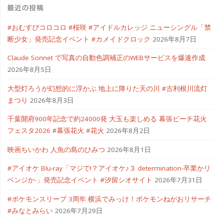
最近の投稿
#おむすびコロコロ #桜咲 #アイドルカレッジ ニューシングル「禁
断少女」発売記念イベント #カメイドクロック
2026年8月7日
Claude Sonnet で写真の自動色調補正のWEBサービスを爆速作成
2026年8月5日
大型灯ろうが幻想的に浮かぶ 地上に降りた天の川 #古利根川流灯
まつり
2026年8月3日
千葉開府900年記念で約24000発 大玉も楽しめる 幕張ビーチ花火
フェスタ2026 #幕張花火 #花火
2026年8月2日
映画ちいかわ 人魚の島のひみつ
2026年8月1日
#アイオケ Blu-ray「マジで!？アイオケ♪３ determination-卒業かリ
ベンジか-」発売記念イベント #汐留シオサイト
2026年7月31日
#ポケモンスリープ 3周年 横浜でみっけ！ポケモンねがおリサーチ
#みなとみらい
2026年7月29日