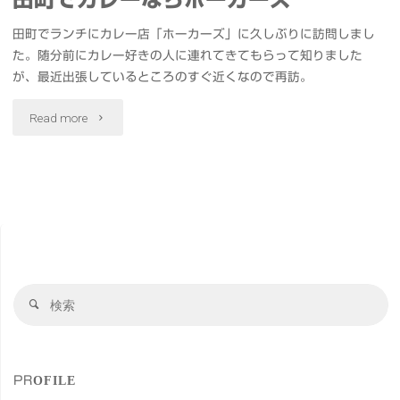
田町でランチにカレー店「ホーカーズ」に久しぶりに訪問しまし
た。随分前にカレー好きの人に連れてきてもらって知りました
が、最近出張しているところのすぐ近くなので再訪。
"田
Read more
町
で
カ
レ
検
ー
検
索
索
な
対
象
ら
PROFILE