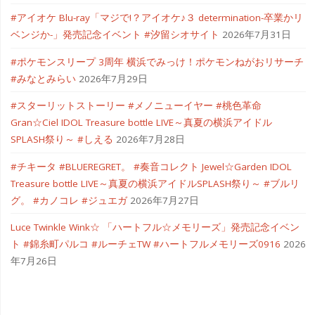
#アイオケ Blu-ray「マジで!？アイオケ♪３ determination-卒業かリ
ベンジか-」発売記念イベント #汐留シオサイト
2026年7月31日
#ポケモンスリープ 3周年 横浜でみっけ！ポケモンねがおリサーチ
#みなとみらい
2026年7月29日
#スターリットストーリー #メノニューイヤー #桃色革命
Gran☆Ciel IDOL Treasure bottle LIVE～真夏の横浜アイドル
SPLASH祭り～ #しえる
2026年7月28日
#チキータ #BLUEREGRET。 #奏音コレクト Jewel☆Garden IDOL
Treasure bottle LIVE～真夏の横浜アイドルSPLASH祭り～ #ブルリ
グ。 #カノコレ #ジュエガ
2026年7月27日
Luce Twinkle Wink☆ 「ハートフル☆メモリーズ」発売記念イベン
ト #錦糸町パルコ #ルーチェTW #ハートフルメモリーズ0916
2026
年7月26日