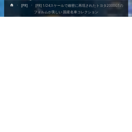
ホ
[PR]
[PR] 1/24スケールで緻密に再現されたトヨタ2000GTの
ー
フォルムが美しい 国産名車コレクション
ム