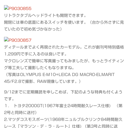
リトラクタブルヘッドライトも開閉できます。
開閉には車の底面にあるスイッチを使います。（台から外さずに見
ていたので初め気づかなかった）
ディテールまでよく再現されたカーモデル。これが創刊号特別価格
1,299円で手に入るのは良いです。
マクロレンズで簡単に写真撮ってもみましたが、もっとライティン
グ等工夫して撮影したくもなりますね。
（写真はOLYMPUS E-M10+LEICA DG MACRO-ELMARIT
45/F2.8で撮影、RAW現像しています。）
9/12までに定期購読を申しこめば、下記のような特典も付くよう
です。
１． トヨタ2000GT(1967年富士24時間耐久レース仕様) （第
2号と同時に送付）
2.マツダコスモスポーツ(1968年ニュルブルクリンク84時間耐久
レース「マラソン・デ・ラ・ルート」仕様) （第3号と同時に送