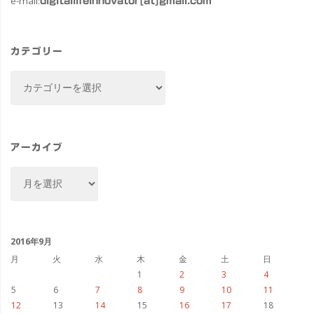
e-mail:
digitallifeinnovator[at]gmail.com
カテゴリー
カ
テ
ゴ
リ
ー
アーカイブ
ア
ー
カ
イ
ブ
2016年9月
月
火
水
木
金
土
日
1
2
3
4
5
6
7
8
9
10
11
12
13
14
15
16
17
18