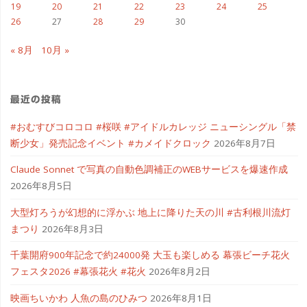
19
20
21
22
23
24
25
26
27
28
29
30
« 8月
10月 »
最近の投稿
#おむすびコロコロ #桜咲 #アイドルカレッジ ニューシングル「禁
断少女」発売記念イベント #カメイドクロック
2026年8月7日
Claude Sonnet で写真の自動色調補正のWEBサービスを爆速作成
2026年8月5日
大型灯ろうが幻想的に浮かぶ 地上に降りた天の川 #古利根川流灯
まつり
2026年8月3日
千葉開府900年記念で約24000発 大玉も楽しめる 幕張ビーチ花火
フェスタ2026 #幕張花火 #花火
2026年8月2日
映画ちいかわ 人魚の島のひみつ
2026年8月1日