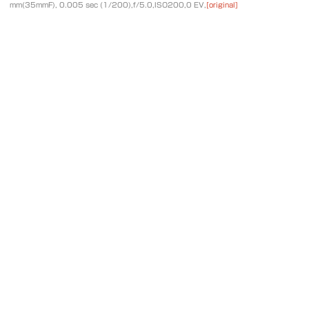
mm(35mmF), 0.005 sec (1/200),f/5.0,ISO200,0 EV,
[original]