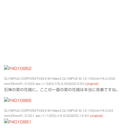
OLYMPUS CORPORATION E-M1MarkII,OLYMPUS M.12-100mm F4.0,200
mm(35mmF), 0.003 sec (1/320),f/5.0,ISO200,0 EV,
[original]
石神の菜の花畑に。ここの一面の菜の花畑は本当に見事ですね。
OLYMPUS CORPORATION E-M1MarkII,OLYMPUS M.12-100mm F4.0,24
mm(35mmF), 0.001 sec (1/1250),f/4.5,ISO200,+2 EV,
[original]