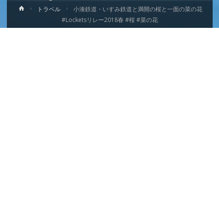
ホ
トラベル
小湊鉄道・いすみ鉄道と満開の桜と一面の菜の花
ー
#Locketsリレー2018春 #桜 #菜の花
ム