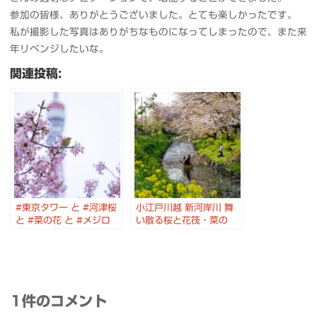
参加の皆様、ありがとうございました。とても楽しかったです。
私が撮影した写真はありがちなものになってしまったので、また来
年リベンジしたいな。
関連投稿:
#東京タワー と #河津桜
小江戸川越 新河岸川 舞
と #菜の花 と #メジロ
い散る桜と花筏・菜の
のコラボ #芝公園
花・ 舟遊び 大正浪漫夢
通りのこいのぼり #川越
#桜
1件のコメント