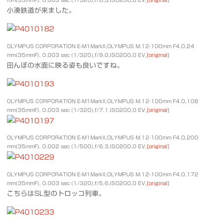
小湊鉄道が来ました。
OLYMPUS CORPORATION E-M1MarkII,OLYMPUS M.12-100mm F4.0,24
mm(35mmF), 0.003 sec (1/320),f/9.0,ISO200,0 EV,
[original]
田んぼの水面に映る姿も良いですね。
OLYMPUS CORPORATION E-M1MarkII,OLYMPUS M.12-100mm F4.0,108
mm(35mmF), 0.003 sec (1/320),f/7.1,ISO200,0 EV,
[original]
OLYMPUS CORPORATION E-M1MarkII,OLYMPUS M.12-100mm F4.0,200
mm(35mmF), 0.002 sec (1/500),f/6.3,ISO200,0 EV,
[original]
OLYMPUS CORPORATION E-M1MarkII,OLYMPUS M.12-100mm F4.0,172
mm(35mmF), 0.003 sec (1/320),f/5.6,ISO200,0 EV,
[original]
こちらはSL型のトロッコ列車。