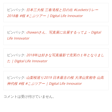
ピンバック:
日本三大桜 三春滝桜と日の出 #Locketsリレー
2018春 #桜 #こぶツアー | Digital Life Innovator
ピンバック:
chawanさん、写真展に出展するってよ – Digital
Life Innovator
ピンバック:
2018年は好きな写真撮影で充実の１年となりまし
た | Digital Life Innovator
ピンバック:
山梨桜巡り2019 日本最古の桜 大津山実相寺 山高
神代桜 #桜 #こぶツアー | Digital Life Innovator
コメントは受け付けていません。