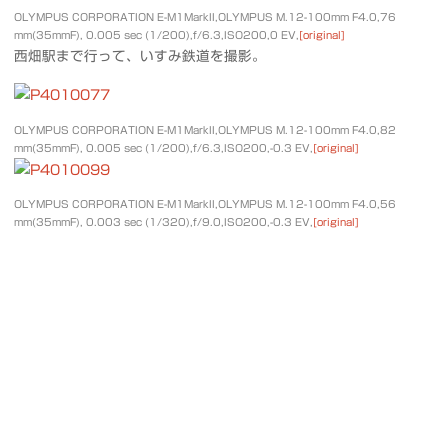
OLYMPUS CORPORATION E-M1MarkII,OLYMPUS M.12-100mm F4.0,76
mm(35mmF), 0.005 sec (1/200),f/6.3,ISO200,0 EV,
[original]
西畑駅まで行って、いすみ鉄道を撮影。
OLYMPUS CORPORATION E-M1MarkII,OLYMPUS M.12-100mm F4.0,82
mm(35mmF), 0.005 sec (1/200),f/6.3,ISO200,-0.3 EV,
[original]
OLYMPUS CORPORATION E-M1MarkII,OLYMPUS M.12-100mm F4.0,56
mm(35mmF), 0.003 sec (1/320),f/9.0,ISO200,-0.3 EV,
[original]