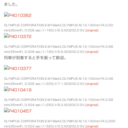
ました。
OLYMPUS CORPORATION E-M1MarkII,OLYMPUS M.12-100mm F4.0,50
mm(35mmF), 0.006 sec (1/160),f/6.3,ISO200,0 EV,
[original]
OLYMPUS CORPORATION E-M1MarkII,OLYMPUS M.12-100mm F4.0,88
mm(35mmF), 0.006 sec (1/160),f/5.6,ISO200,0 EV,
[original]
列車が到着すると手を振って歓迎。
OLYMPUS CORPORATION E-M1MarkII,OLYMPUS M.12-100mm F4.0,48
mm(35mmF), 0.005 sec (1/200),f/7.1,ISO200,0 EV,
[original]
OLYMPUS CORPORATION E-M1MarkII,OLYMPUS M.12-100mm F4.0,58
mm(35mmF), 0.004 sec (1/250),f/8.0,ISO200,0 EV,
[original]
OLYMPUS CORPORATION E-M1MarkII,OLYMPUS M.12-100mm F4.0,200
mm(35mmF), 0.003 sec (1/320),f/5.0,ISO200,0 EV,
[original]