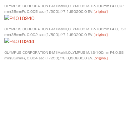
OLYMPUS CORPORATION E-M1MarkII,OLYMPUS M.12-100mm F4.0,62
mm(35mmF), 0.005 sec (1/200),f/7.1,ISO200,0 EV,
[original]
OLYMPUS CORPORATION E-M1MarkII,OLYMPUS M.12-100mm F4.0,150
mm(35mmF), 0.002 sec (1/500),f/7.1,ISO200,0 EV,
[original]
OLYMPUS CORPORATION E-M1MarkII,OLYMPUS M.12-100mm F4.0,68
mm(35mmF), 0.004 sec (1/250),f/8.0,ISO200,0 EV,
[original]