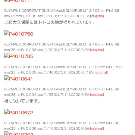
OLYMPUS CORPORATION E-M1MarkII,OLYMPUS M.12-100mm F4.0,68
mm(35mmF), 0.005 sec (1/200),f/7.1,ISO200,0 EV,
[original]
上総大久保駅にはトトロの絵が描かれています。
OLYMPUS CORPORATION E-M1MarkII,OLYMPUS M.12-100mm F4.0,88
mm(35mmF), 0.003 sec (1/320),f/7.1,ISO200,0 EV,
[original]
OLYMPUS CORPORATION E-M1MarkII,OLYMPUS M.12-100mm F4.0,200
mm(35mmF), 0.003 sec (1/400),f/5.6,ISO200,-0.7 EV,
[original]
OLYMPUS CORPORATION E-M1MarkII,OLYMPUS M.12-100mm F4.0,88
mm(35mmF), 0.004 sec (1/250),f/7.1,ISO200,0 EV,
[original]
椿も咲いています。
OLYMPUS CORPORATION E-M1MarkII,OLYMPUS M.12-100mm F4.0,36
mm(35mmF), 0.006 sec (1/160),f/6.3,ISO200,0 EV,
[original]