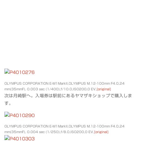
OLYMPUS CORPORATION E-M1MarkII,OLYMPUS M.12-100mm F4.0,24
mm(35mmF), 0.003 sec (1/400),f/10.0,ISO200,0 EV,
[original]
次は月崎駅へ。入場券は駅前にあるヤマザキショップで購入しま
す。
OLYMPUS CORPORATION E-M1MarkII,OLYMPUS M.12-100mm F4.0,24
mm(35mmF), 0.004 sec (1/250),f/8.0,ISO200,0 EV,
[original]