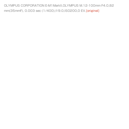
OLYMPUS CORPORATION E-M1MarkII,OLYMPUS M.12-100mm F4.0,82
mm(35mmF), 0.003 sec (1/400),f/9.0,ISO200,0 EV,
[original]