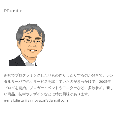
象
が
PROFILE
痛
く
な
る
と
い
趣味でプログラミングしたりもの作りしたりするのが好きで、レン
う
タルサーバで色々サービスを試していたのがきっかけで、2005年
ブログを開始。ブロガーイベントやモニターなどに多数参加。新し
人
い商品、技術やデザインなどに特に興味があります。
e-mail:
digitallifeinnovator[at]gmail.com
に
姿