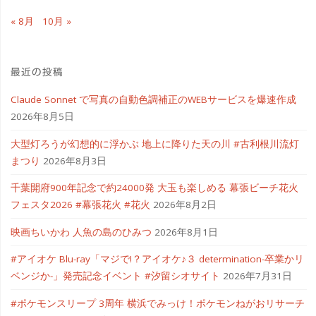
« 8月
10月 »
最近の投稿
Claude Sonnet で写真の自動色調補正のWEBサービスを爆速作成
2026年8月5日
大型灯ろうが幻想的に浮かぶ 地上に降りた天の川 #古利根川流灯
まつり
2026年8月3日
千葉開府900年記念で約24000発 大玉も楽しめる 幕張ビーチ花火
フェスタ2026 #幕張花火 #花火
2026年8月2日
映画ちいかわ 人魚の島のひみつ
2026年8月1日
#アイオケ Blu-ray「マジで!？アイオケ♪３ determination-卒業かリ
ベンジか-」発売記念イベント #汐留シオサイト
2026年7月31日
#ポケモンスリープ 3周年 横浜でみっけ！ポケモンねがおリサーチ