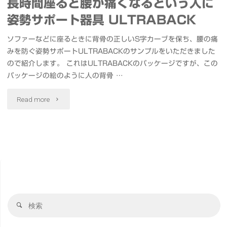
長時間座ると腰が痛くなるという人に
姿勢サポート器具 ULTRABACK
ソファーなどに座るときに背骨の正しいS字カーブを保ち、腰の痛
みを防ぐ姿勢サポートULTRABACKのサンプルをいただきました
ので紹介します。 これはULTRABACKのパッケージですが、この
パッケージの絵のように人の背骨 …
"長
Read more
時
間
座
る
検
と
検
索
索
腰
対