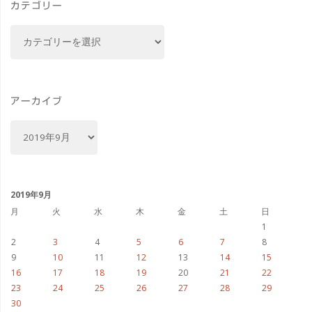
カテゴリー
勢
カ
サ
テ
ゴ
ポ
リ
ー
ー
アーカイブ
ト
ア
ー
器
カ
イ
具
ブ
2019年9月
ULTRABACK"
月
火
水
木
金
土
日
1
2
3
4
5
6
7
8
9
10
11
12
13
14
15
16
17
18
19
20
21
22
23
24
25
26
27
28
29
30