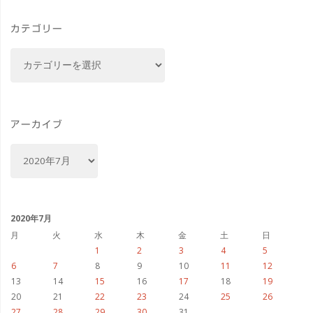
た
カテゴリー
ぜ
カ
ひ
テ
ゴ
登
リ
録
ー
アーカイブ
し
ア
ー
て
カ
イ
ね"
ブ
2020年7月
月
火
水
木
金
土
日
1
2
3
4
5
6
7
8
9
10
11
12
13
14
15
16
17
18
19
20
21
22
23
24
25
26
27
28
29
30
31