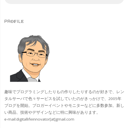
索
索
ャ
対
象
ン
PROFILE
ネ
ル
少
し
整
備
趣味でプログラミングしたりもの作りしたりするのが好きで、レン
し
タルサーバで色々サービスを試していたのがきっかけで、2005年
ブログを開始。ブロガーイベントやモニターなどに多数参加。新し
ま
い商品、技術やデザインなどに特に興味があります。
e-mail:
digitallifeinnovator[at]gmail.com
し