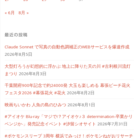
« 6月
8月 »
最近の投稿
Claude Sonnet で写真の自動色調補正のWEBサービスを爆速作成
2026年8月5日
大型灯ろうが幻想的に浮かぶ 地上に降りた天の川 #古利根川流灯
まつり
2026年8月3日
千葉開府900年記念で約24000発 大玉も楽しめる 幕張ビーチ花火
フェスタ2026 #幕張花火 #花火
2026年8月2日
映画ちいかわ 人魚の島のひみつ
2026年8月1日
#アイオケ Blu-ray「マジで!？アイオケ♪３ determination-卒業かリ
ベンジか-」発売記念イベント #汐留シオサイト
2026年7月31日
#ポケモンスリープ 3周年 横浜でみっけ！ポケモンねがおリサーチ