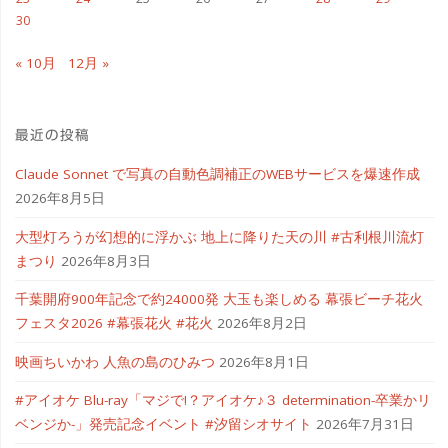
進
30
化
« 10月
12月 »
し
て
最近の投稿
い
Claude Sonnet で写真の自動色調補正のWEBサービスを爆速作成
2026年8月5日
た
大型灯ろうが幻想的に浮かぶ 地上に降りた天の川 #古利根川流灯
富
まつり
2026年8月3日
士
千葉開府900年記念で約24000発 大玉も楽しめる 幕張ビーチ花火
フェスタ2026 #幕張花火 #花火
2026年8月2日
通
映画ちいかわ 人魚の島のひみつ
2026年8月1日
FMV
#アイオケ Blu-ray「マジで!？アイオケ♪３ determination-卒業かリ
20
ベンジか-」発売記念イベント #汐留シオサイト
2026年7月31日
年