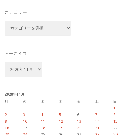
い
カテゴリー
と
カ
思
テ
ゴ
わ
リ
せ
ー
アーカイブ
る
ア
ー
パ
カ
イ
ソ
ブ
2020年11月
コ
月
火
水
木
金
土
日
1
ン
2
3
4
5
6
7
8
9
10
11
12
13
14
15
に
16
17
18
19
20
21
22
23
24
25
26
27
28
29