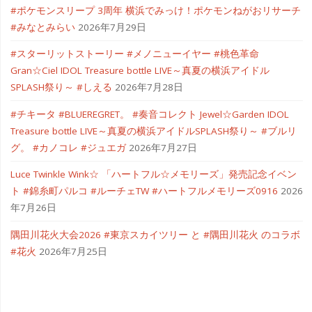
#ポケモンスリープ 3周年 横浜でみっけ！ポケモンねがおリサーチ
冬
#みなとみらい
2026年7月29日
モ
#スターリットストーリー #メノニューイヤー #桃色革命
Gran☆Ciel IDOL Treasure bottle LIVE～真夏の横浜アイドル
デ
SPLASH祭り～ #しえる
2026年7月28日
ル"
#チキータ #BLUEREGRET。 #奏音コレクト Jewel☆Garden IDOL
Treasure bottle LIVE～真夏の横浜アイドルSPLASH祭り～ #ブルリ
グ。 #カノコレ #ジュエガ
2026年7月27日
Luce Twinkle Wink☆ 「ハートフル☆メモリーズ」発売記念イベン
ト #錦糸町パルコ #ルーチェTW #ハートフルメモリーズ0916
2026
年7月26日
隅田川花火大会2026 #東京スカイツリー と #隅田川花火 のコラボ
#花火
2026年7月25日