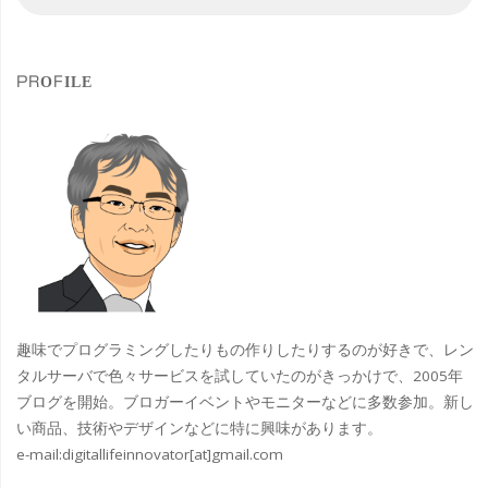
索
索
協
対
象
の
PROFILE
な
き
こ
だ
わ
り
趣味でプログラミングしたりもの作りしたりするのが好きで、レン
で
タルサーバで色々サービスを試していたのがきっかけで、2005年
ブログを開始。ブロガーイベントやモニターなどに多数参加。新し
欲
い商品、技術やデザインなどに特に興味があります。
e-mail:
digitallifeinnovator[at]gmail.com
し