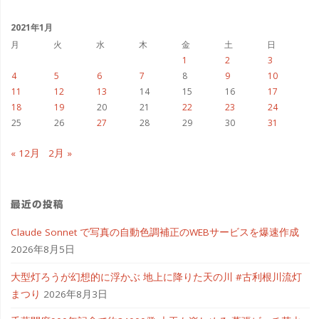
イ
ブ
2021年1月
月
火
水
木
金
土
日
1
2
3
4
5
6
7
8
9
10
11
12
13
14
15
16
17
18
19
20
21
22
23
24
25
26
27
28
29
30
31
« 12月
2月 »
最近の投稿
Claude Sonnet で写真の自動色調補正のWEBサービスを爆速作成
2026年8月5日
大型灯ろうが幻想的に浮かぶ 地上に降りた天の川 #古利根川流灯
まつり
2026年8月3日