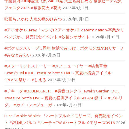
千葉開府900年記念で約24000発 大玉も楽しめる 幕張ビーチ花火
フェスタ2026 #幕張花火 #花火
2026年8月2日
映画ちいかわ 人魚の島のひみつ
2026年8月1日
#アイオケ Blu-ray「マジで!？アイオケ♪３ determination-卒業かリ
ベンジか-」発売記念イベント #汐留シオサイト
2026年7月31日
#ポケモンスリープ 3周年 横浜でみっけ！ポケモンねがおリサーチ
#みなとみらい
2026年7月29日
#スターリットストーリー #メノニューイヤー #桃色革命
Gran☆Ciel IDOL Treasure bottle LIVE～真夏の横浜アイドル
SPLASH祭り～ #しえる
2026年7月28日
#チキータ #BLUEREGRET。 #奏音コレクト Jewel☆Garden IDOL
Treasure bottle LIVE～真夏の横浜アイドルSPLASH祭り～ #ブルリ
グ。 #カノコレ #ジュエガ
2026年7月27日
Luce Twinkle Wink☆ 「ハートフル☆メモリーズ」発売記念イベン
ト #錦糸町パルコ #ルーチェTW #ハートフルメモリーズ0916
2026