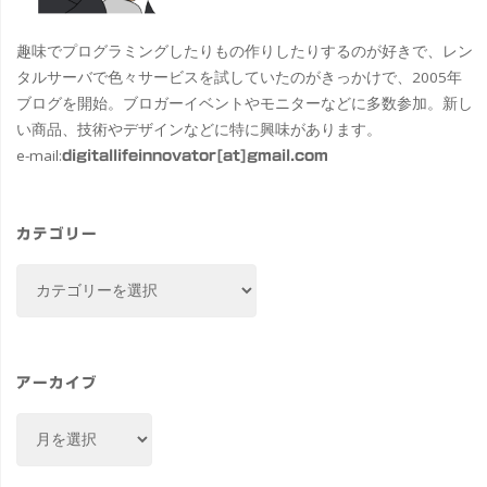
趣味でプログラミングしたりもの作りしたりするのが好きで、レン
タルサーバで色々サービスを試していたのがきっかけで、2005年
ブログを開始。ブロガーイベントやモニターなどに多数参加。新し
い商品、技術やデザインなどに特に興味があります。
e-mail:
digitallifeinnovator[at]gmail.com
カテゴリー
カ
テ
ゴ
リ
ー
アーカイブ
ア
ー
カ