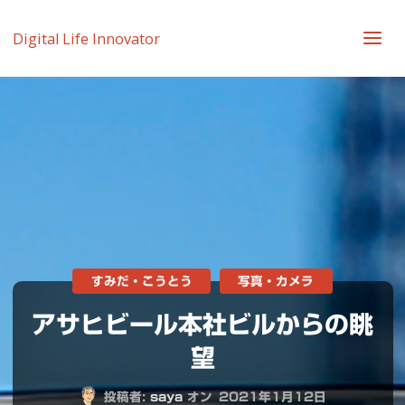
Digital Life Innovator
すみだ・こうとう
写真・カメラ
アサヒビール本社ビルからの眺
望
投稿者:
saya
オン
2021年1月12日