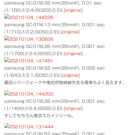
samsung SC-01M,26 mm(35mmF), 0.01 sec
(1/100),f/2.4,ISO200,0 EV,
[original]
samsung SC-01M,13 mm(35mmF), 0.001 sec
(1/710),f/2.2,ISO50,0 EV,
[original]
samsung SC-01M,26 mm(35mmF), 0.001 sec
(1/1700),f/2.4,ISO50,0 EV,
[original]
samsung SC-01M,52 mm(35mmF), 0.002 sec
(1/640),f/2.1,ISO50,0 EV,
[original]
墨田リバーウォークや東武伊勢崎線を走る電車もよく見えます。
samsung SC-01M,26 mm(35mmF), 0.001 sec
(1/1400),f/2.4,ISO50,0 EV,
[original]
そしてもちろん東京スカイツリーも。
samsung SC-01M,52 mm(35mmF), 0.001 sec