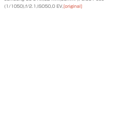
(1/1050),f/2.1,ISO50,0 EV,
[original]