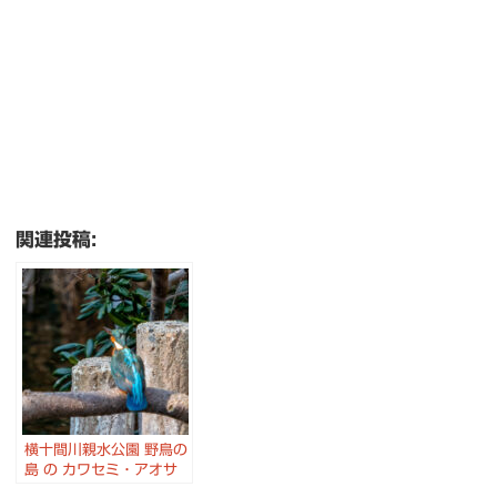
関連投稿:
横十間川親水公園 野鳥の
島 の カワセミ・アオサ
ギ・カワウ・カモなど