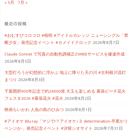
« 5月
7月 »
最近の投稿
#おむすびコロコロ #桜咲 #アイドルカレッジ ニューシングル「禁
断少女」発売記念イベント #カメイドクロック
2026年8月7日
Claude Sonnet で写真の自動色調補正のWEBサービスを爆速作成
2026年8月5日
大型灯ろうが幻想的に浮かぶ 地上に降りた天の川 #古利根川流灯
まつり
2026年8月3日
千葉開府900年記念で約24000発 大玉も楽しめる 幕張ビーチ花火
フェスタ2026 #幕張花火 #花火
2026年8月2日
映画ちいかわ 人魚の島のひみつ
2026年8月1日
#アイオケ Blu-ray「マジで!？アイオケ♪３ determination-卒業かリ
ベンジか-」発売記念イベント #汐留シオサイト
2026年7月31日