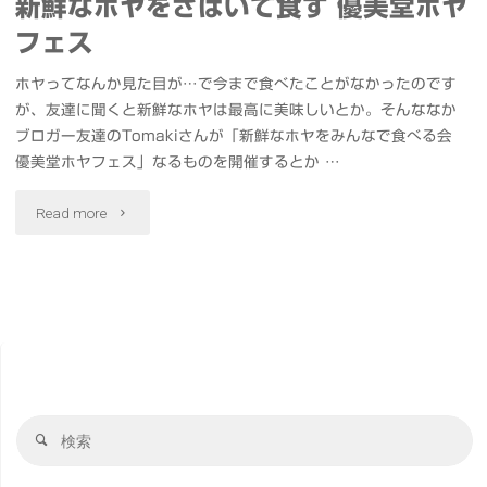
新鮮なホヤをさばいて食す 優美堂ホヤ
フェス
ホヤってなんか見た目が…で今まで食べたことがなかったのです
が、友達に聞くと新鮮なホヤは最高に美味しいとか。そんななか
ブロガー友達のTomakiさんが「新鮮なホヤをみんなで食べる会
優美堂ホヤフェス」なるものを開催するとか …
"新
Read more
鮮
な
ホ
ヤ
検
を
検
索
索
さ
対