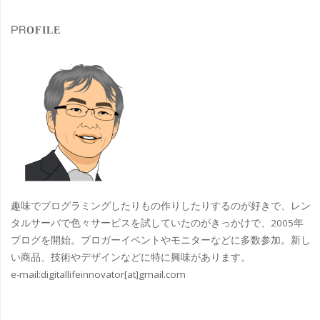
象
ば
PROFILE
い
て
食
す
優
美
趣味でプログラミングしたりもの作りしたりするのが好きで、レン
堂
タルサーバで色々サービスを試していたのがきっかけで、2005年
ブログを開始。ブロガーイベントやモニターなどに多数参加。新し
ホ
い商品、技術やデザインなどに特に興味があります。
e-mail:
digitallifeinnovator[at]gmail.com
ヤ
フ