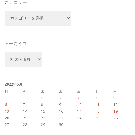
カテゴリー
ェ
カ
ス"
テ
ゴ
リ
ー
アーカイブ
ア
ー
カ
イ
ブ
2022年6月
月
火
水
木
金
土
日
1
2
3
4
5
6
7
8
9
10
11
12
13
14
15
16
17
18
19
20
21
22
23
24
25
26
27
28
29
30