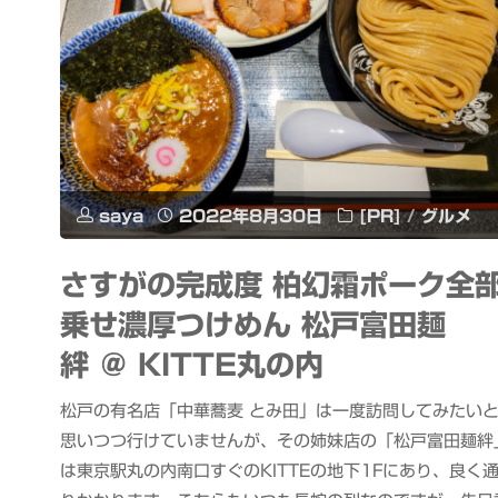
saya
2022年8月30日
[PR]
/
グルメ
さすがの完成度 柏幻霜ポーク全
乗せ濃厚つけめん 松戸富田麺
絆 ＠ KITTE丸の内
松戸の有名店「中華蕎麦 とみ田」は一度訪問してみたい
思いつつ行けていませんが、その姉妹店の「松戸富田麺絆
は東京駅丸の内南口すぐのKITTEの地下1Fにあり、良く