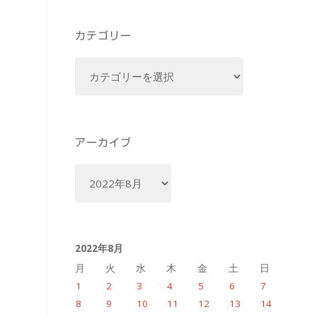
カテゴリー
カ
テ
ゴ
リ
ー
アーカイブ
ア
ー
カ
イ
2022年8月
ブ
月
火
水
木
金
土
日
1
2
3
4
5
6
7
8
9
10
11
12
13
14