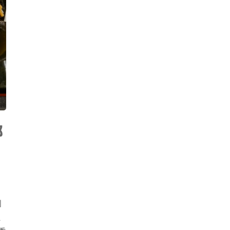
部
と
」
通