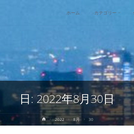
コ
ホーム
カテゴリー
ン
テ
ン
ツ
へ
日:
2022年8月30日
ス
キ
ホ
2022
8月
30
ー
ッ
ム