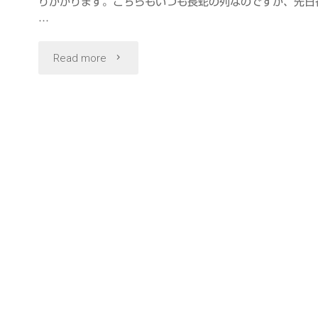
りかかります。こちらもいつも長蛇の列なのですが、先日
…
"さ
Read more
す
が
の
完
成
度
柏
幻