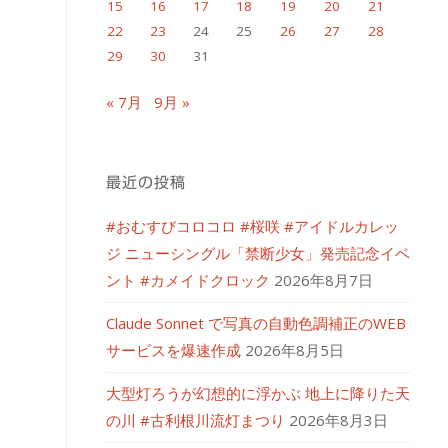
15
16
17
18
19
20
21
22
23
24
25
26
27
28
29
30
31
« 7月
9月 »
最近の投稿
#おむすびコロコロ #桜咲 #アイドルカレッ
ジ ニューシングル「禁断少女」発売記念イベ
ント #カメイドクロック
2026年8月7日
Claude Sonnet で写真の自動色調補正のWEB
サービスを爆速作成
2026年8月5日
大型灯ろうが幻想的に浮かぶ 地上に降りた天
の川 #古利根川流灯まつり
2026年8月3日