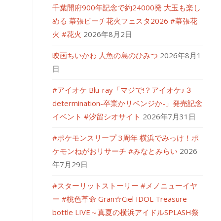
千葉開府900年記念で約24000発 大玉も楽し
める 幕張ビーチ花火フェスタ2026 #幕張花
火 #花火
2026年8月2日
映画ちいかわ 人魚の島のひみつ
2026年8月1
日
#アイオケ Blu-ray「マジで!？アイオケ♪３
determination-卒業かリベンジか-」発売記念
イベント #汐留シオサイト
2026年7月31日
#ポケモンスリープ 3周年 横浜でみっけ！ポ
ケモンねがおリサーチ #みなとみらい
2026
年7月29日
#スターリットストーリー #メノニューイヤ
ー #桃色革命 Gran☆Ciel IDOL Treasure
bottle LIVE～真夏の横浜アイドルSPLASH祭