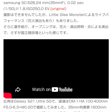
samsung SC-52B,24 mm(35mmF), 0.02 sec
(1/50),f/1.8,ISO250,0 EV,
[original]
撮影はできませんでしたが、Little Glee Monsterによるライブパ
フォーマンス（花火演出もあり）もありました。
さらに選手紹介、オープニングは、花火・演出照明・炎による演出
で、さすが国立競技場といった感じです。
広角はGalaxy S21 Ultra 5Gで、望遠はOM-1+M.100-400mm
F5.0-6.3+MC-20で撮影してみました。35mm判換算1600mm