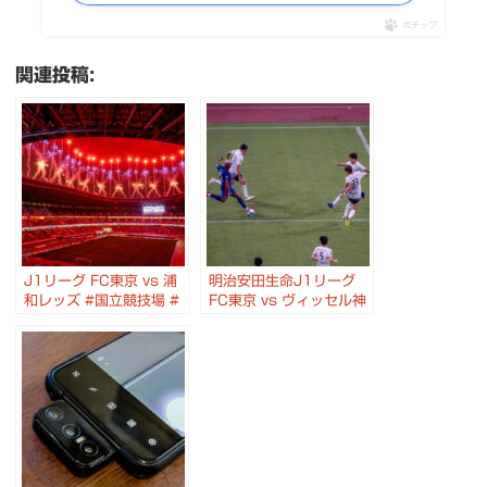
ポチップ
関連投稿:
J1リーグ FC東京 vs 浦
明治安田生命J1リーグ
和レッズ #国立競技場 #
FC東京 vs ヴィッセル神
ぴあDAY
戸 ＠ 国立競技場 #東京
#FRUITSZIPPER
が熱狂