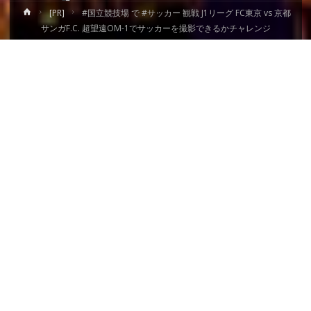
ホ
[PR]
#国立競技場 で #サッカー 観戦 J1リーグ FC東京 vs 京都
ー
サンガF.C. 超望遠OM-1でサッカーを撮影できるかチャレンジ
ム