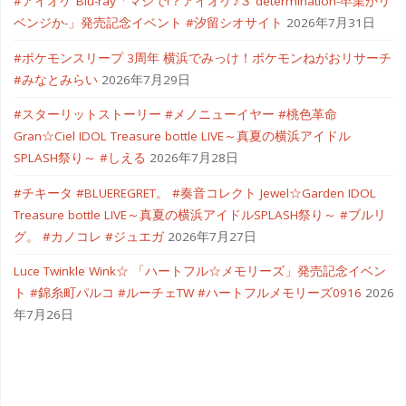
#アイオケ Blu-ray「マジで!？アイオケ♪３ determination-卒業かリ
ベンジか-」発売記念イベント #汐留シオサイト
2026年7月31日
#ポケモンスリープ 3周年 横浜でみっけ！ポケモンねがおリサーチ
#みなとみらい
2026年7月29日
#スターリットストーリー #メノニューイヤー #桃色革命
Gran☆Ciel IDOL Treasure bottle LIVE～真夏の横浜アイドル
SPLASH祭り～ #しえる
2026年7月28日
#チキータ #BLUEREGRET。 #奏音コレクト Jewel☆Garden IDOL
Treasure bottle LIVE～真夏の横浜アイドルSPLASH祭り～ #ブルリ
グ。 #カノコレ #ジュエガ
2026年7月27日
Luce Twinkle Wink☆ 「ハートフル☆メモリーズ」発売記念イベン
ト #錦糸町パルコ #ルーチェTW #ハートフルメモリーズ0916
2026
年7月26日