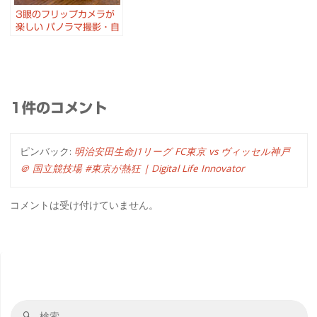
3眼のフリップカメラが
楽しい パノラマ撮影・自
撮りにも ASUS
Zenfone 8 Flip
1件のコメント
ピンバック:
明治安田生命J1リーグ FC東京 vs ヴィッセル神戸
＠ 国立競技場 #東京が熱狂 | Digital Life Innovator
コメントは受け付けていません。
検
検