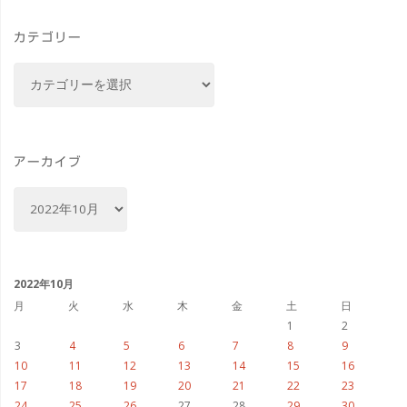
ス
カテゴリー
ス
カ
マ
テ
ゴ
ホ
リ
を
ー
アーカイブ
じ
ア
ー
っ
カ
イ
く
ブ
2022年10月
り
月
火
水
木
金
土
日
1
2
体
3
4
5
6
7
8
9
10
11
12
13
14
15
16
験"
17
18
19
20
21
22
23
24
25
26
27
28
29
30