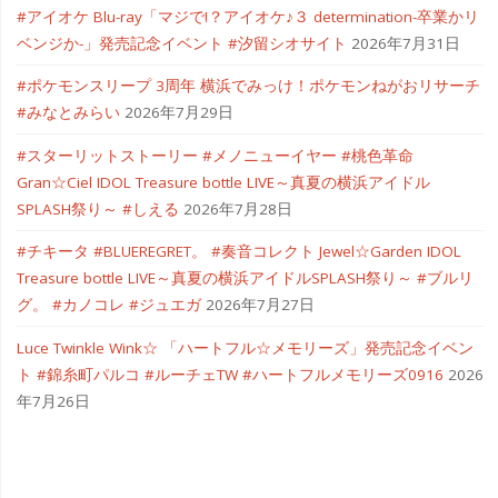
#アイオケ Blu-ray「マジで!？アイオケ♪３ determination-卒業かリ
ベンジか-」発売記念イベント #汐留シオサイト
2026年7月31日
#ポケモンスリープ 3周年 横浜でみっけ！ポケモンねがおリサーチ
#みなとみらい
2026年7月29日
#スターリットストーリー #メノニューイヤー #桃色革命
Gran☆Ciel IDOL Treasure bottle LIVE～真夏の横浜アイドル
SPLASH祭り～ #しえる
2026年7月28日
#チキータ #BLUEREGRET。 #奏音コレクト Jewel☆Garden IDOL
Treasure bottle LIVE～真夏の横浜アイドルSPLASH祭り～ #ブルリ
グ。 #カノコレ #ジュエガ
2026年7月27日
Luce Twinkle Wink☆ 「ハートフル☆メモリーズ」発売記念イベン
ト #錦糸町パルコ #ルーチェTW #ハートフルメモリーズ0916
2026
年7月26日