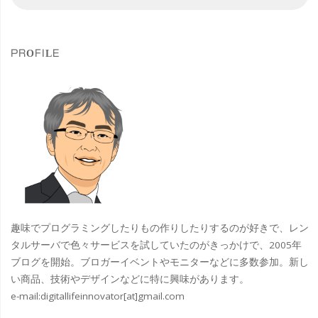
索
索
Flow
対
象
HTC
PROFILE
が
提
案
す
る
メ
趣味でプログラミングしたりもの作りしたりするのが好きで、レン
タ
タルサーバで色々サービスを試していたのがきっかけで、2005年
ブログを開始。ブロガーイベントやモニターなどに多数参加。新し
バ
い商品、技術やデザインなどに特に興味があります。
e-mail:
digitallifeinnovator[at]gmail.com
ー