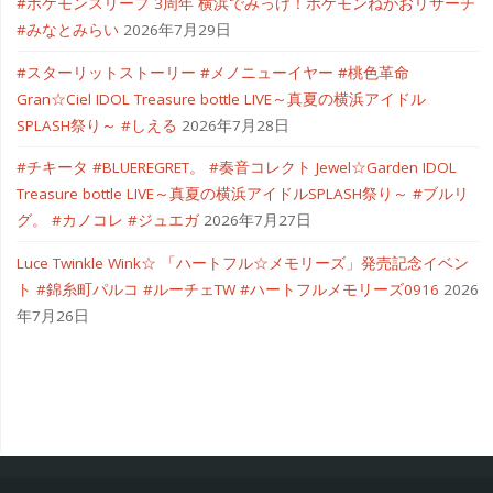
#ポケモンスリープ 3周年 横浜でみっけ！ポケモンねがおリサーチ
#みなとみらい
2026年7月29日
#スターリットストーリー #メノニューイヤー #桃色革命
Gran☆Ciel IDOL Treasure bottle LIVE～真夏の横浜アイドル
SPLASH祭り～ #しえる
2026年7月28日
#チキータ #BLUEREGRET。 #奏音コレクト Jewel☆Garden IDOL
Treasure bottle LIVE～真夏の横浜アイドルSPLASH祭り～ #ブルリ
グ。 #カノコレ #ジュエガ
2026年7月27日
Luce Twinkle Wink☆ 「ハートフル☆メモリーズ」発売記念イベン
ト #錦糸町パルコ #ルーチェTW #ハートフルメモリーズ0916
2026
年7月26日