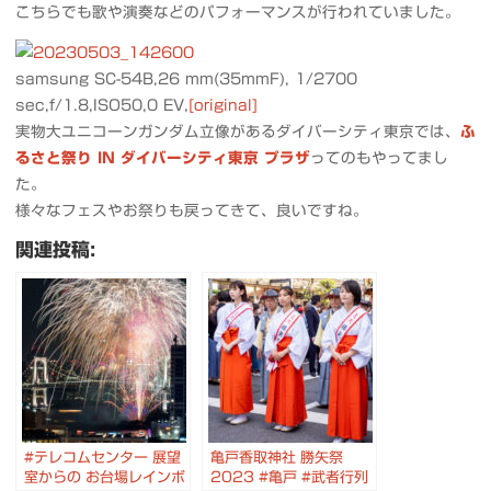
こちらでも歌や演奏などのパフォーマンスが行われていました。
samsung SC-54B,26 mm(35mmF), 1/2700
sec,f/1.8,ISO50,0 EV,
[original]
実物大ユニコーンガンダム立像があるダイバーシティ東京では、
ふ
るさと祭り IN ダイバーシティ東京 プラザ
ってのもやってまし
た。
様々なフェスやお祭りも戻ってきて、良いですね。
関連投稿:
#テレコムセンター 展望
亀戸香取神社 勝矢祭
室からの お台場レインボ
2023 #亀戸 #武者行列