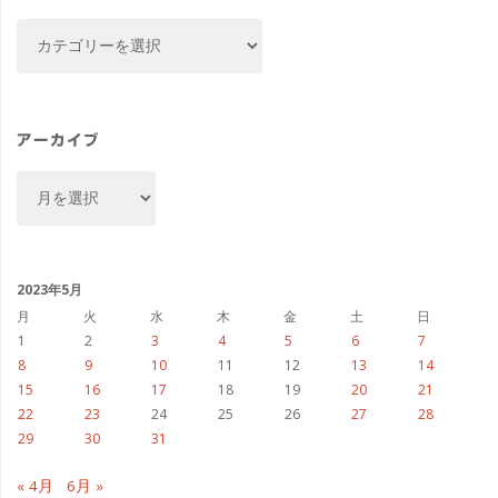
カ
テ
ゴ
リ
ー
アーカイブ
ア
ー
カ
イ
ブ
2023年5月
月
火
水
木
金
土
日
1
2
3
4
5
6
7
8
9
10
11
12
13
14
15
16
17
18
19
20
21
22
23
24
25
26
27
28
29
30
31
« 4月
6月 »