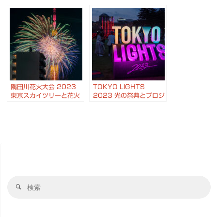
ー花火2022 #花火 #お
#剣道 #薙刀 #演武 #こ
台場
どもの日
隅田川花火大会 2023
TOKYO LIGHTS
東京スカイツリーと花火
2023 光の祭典とプロジ
のコラボ #花火
ェクションマッピング国
際大会
検
検
索
索
対
象