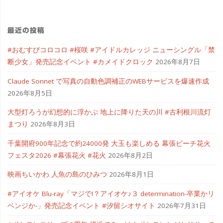
最近の投稿
#おむすびコロコロ #桜咲 #アイドルカレッジ ニューシングル「禁
断少女」発売記念イベント #カメイドクロック
2026年8月7日
Claude Sonnet で写真の自動色調補正のWEBサービスを爆速作成
2026年8月5日
大型灯ろうが幻想的に浮かぶ 地上に降りた天の川 #古利根川流灯
まつり
2026年8月3日
千葉開府900年記念で約24000発 大玉も楽しめる 幕張ビーチ花火
フェスタ2026 #幕張花火 #花火
2026年8月2日
映画ちいかわ 人魚の島のひみつ
2026年8月1日
#アイオケ Blu-ray「マジで!？アイオケ♪３ determination-卒業かリ
ベンジか-」発売記念イベント #汐留シオサイト
2026年7月31日