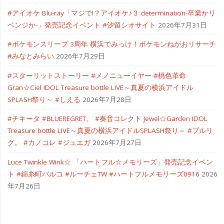
#アイオケ Blu-ray「マジで!？アイオケ♪３ determination-卒業かリ
デ
ベンジか-」発売記念イベント #汐留シオサイト
2026年7月31日
ン
#ポケモンスリープ 3周年 横浜でみっけ！ポケモンねがおリサーチ
セ
#みなとみらい
2026年7月29日
ツ
#スターリットストーリー #メノニューイヤー #桃色革命
Gran☆Ciel IDOL Treasure bottle LIVE～真夏の横浜アイドル
#
SPLASH祭り～ #しえる
2026年7月28日
ち
#チキータ #BLUEREGRET。 #奏音コレクト Jewel☆Garden IDOL
Treasure bottle LIVE～真夏の横浜アイドルSPLASH祭り～ #ブルリ
ぃ
グ。 #カノコレ #ジュエガ
2026年7月27日
た
Luce Twinkle Wink☆ 「ハートフル☆メモリーズ」発売記念イベン
ト #錦糸町パルコ #ルーチェTW #ハートフルメモリーズ0916
2026
ん
年7月26日
ア
イ