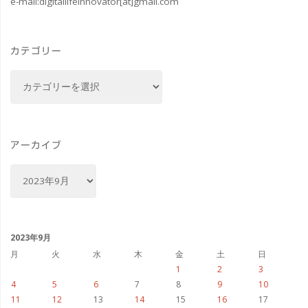
e-mail:
digitallifeinnovator[at]gmail.com
ア
イ
カテゴリー
ド
カ
ル
テ
ゴ
#
リ
カ
ー
アーカイブ
メ
ア
ー
ク
カ
イ
ロ
ブ
2023年9月
ラ
月
火
水
木
金
土
日
1
2
3
イ
4
5
6
7
8
9
10
11
12
13
14
15
16
17
ブ