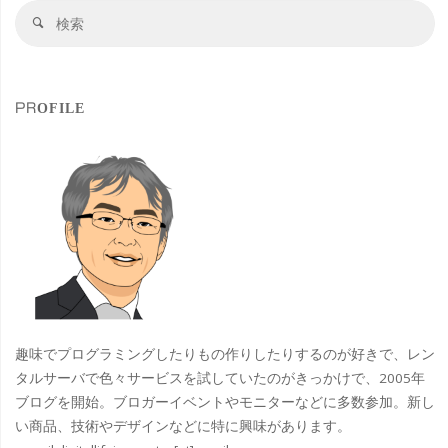
検
タ
検
索
索
ク
対
象
リ
PROFILE
娘
(コ)
伝
説 ち
ぃ
た
趣味でプログラミングしたりもの作りしたりするのが好きで、レン
ん
タルサーバで色々サービスを試していたのがきっかけで、2005年
ブログを開始。ブロガーイベントやモニターなどに多数参加。新し
☆
い商品、技術やデザインなどに特に興味があります。