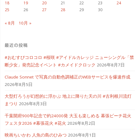
18
19
20
21
22
23
24
25
26
27
28
29
30
#
« 8月
10月 »
仮
面
最近の投稿
女
#おむすびコロコロ #桜咲 #アイドルカレッジ ニューシングル「禁
子
断少女」発売記念イベント #カメイドクロック
2026年8月7日
#
Claude Sonnet で写真の自動色調補正のWEBサービスを爆速作成
2026年8月5日
カ
大型灯ろうが幻想的に浮かぶ 地上に降りた天の川 #古利根川流灯
タ
まつり
2026年8月3日
ク
千葉開府900年記念で約24000発 大玉も楽しめる 幕張ビーチ花火
フェスタ2026 #幕張花火 #花火
2026年8月2日
リ
映画ちいかわ 人魚の島のひみつ
2026年8月1日
コ