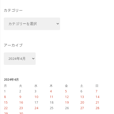
#
カテゴリー
カ
カ
メ
テ
ゴ
ク
リ
ロ
ー
アーカイブ
ラ
ア
ー
イ
カ
イ
ブ"
ブ
2024年4月
月
火
水
木
金
土
日
1
2
3
4
5
6
7
8
9
10
11
12
13
14
15
16
17
18
19
20
21
22
23
24
25
26
27
28
29
30