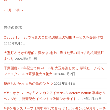
« 3月
5月 »
最近の投稿
Claude Sonnet で写真の自動色調補正のWEBサービスを爆速作成
2026年8月5日
大型灯ろうが幻想的に浮かぶ 地上に降りた天の川 #古利根川流灯
まつり
2026年8月3日
千葉開府900年記念で約24000発 大玉も楽しめる 幕張ビーチ花火
フェスタ2026 #幕張花火 #花火
2026年8月2日
映画ちいかわ 人魚の島のひみつ
2026年8月1日
#アイオケ Blu-ray「マジで!？アイオケ♪３ determination-卒業かリ
ベンジか-」発売記念イベント #汐留シオサイト
2026年7月31日
#ポケモンスリープ 3周年 横浜でみっけ！ポケモンねがおリサーチ