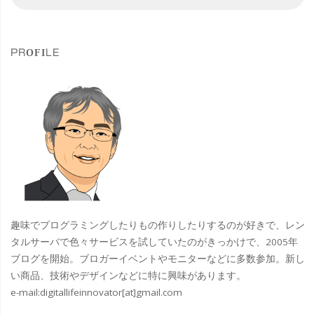
索
索
「NEVERMiND」
対
象
発
PROFILE
売
記
念
ミ
ニ
ラ
趣味でプログラミングしたりもの作りしたりするのが好きで、レン
イ
タルサーバで色々サービスを試していたのがきっかけで、2005年
ブログを開始。ブロガーイベントやモニターなどに多数参加。新し
ブ
い商品、技術やデザインなどに特に興味があります。
e-mail:
digitallifeinnovator[at]gmail.com
#BiS