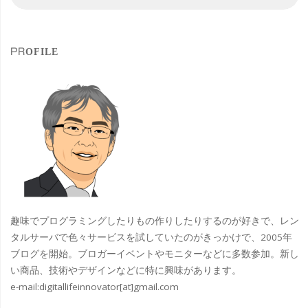
索
索
彩
対
象
る
PROFILE
フ
ォ
ト
ジ
ェ
ニ
趣味でプログラミングしたりもの作りしたりするのが好きで、レン
ッ
タルサーバで色々サービスを試していたのがきっかけで、2005年
ブログを開始。ブロガーイベントやモニターなどに多数参加。新し
ク
い商品、技術やデザインなどに特に興味があります。
e-mail:
digitallifeinnovator[at]gmail.com
な