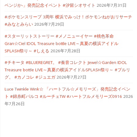
ベンジか-」発売記念イベント #汐留シオサイト
2026年7月31日
テ
#ポケモンスリープ 3周年 横浜でみっけ！ポケモンねがおリサーチ
ィ
#みなとみらい
2026年7月29日
バ
#スターリットストーリー #メノニューイヤー #桃色革命
Gran☆Ciel IDOL Treasure bottle LIVE～真夏の横浜アイドル
ル
SPLASH祭り～ #しえる
2026年7月28日
2025"
#チキータ #BLUEREGRET。 #奏音コレクト Jewel☆Garden IDOL
Treasure bottle LIVE～真夏の横浜アイドルSPLASH祭り～ #ブルリ
グ。 #カノコレ #ジュエガ
2026年7月27日
Luce Twinkle Wink☆ 「ハートフル☆メモリーズ」発売記念イベン
ト #錦糸町パルコ #ルーチェTW #ハートフルメモリーズ0916
2026
年7月26日