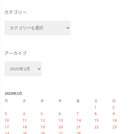
ラ
カテゴリー
ン
カ
タ
テ
ゴ
ン
リ
と
ー
アーカイブ
ラ
ア
ー
ン
カ
イ
タ
ブ
2025年2月
ン
月
火
水
木
金
土
日
1
2
オ
3
4
5
6
7
8
9
10
11
12
13
14
15
16
ブ
17
18
19
20
21
22
23
24
25
26
27
28