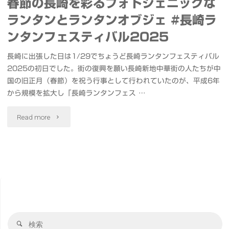
春節の長崎を彩るフォトジェニックな
ランタンとランタンオブジェ #長崎ラ
ンタンフェスティバル2025
長崎に出張した日は1/29でちょうど長崎ランタンフェスティバル
2025の初日でした。街の復興を願い長崎新地中華街の人たちが中
国の旧正月（春節）を祝う行事として行われていたのが、平成6年
から規模を拡大し「長崎ランタンフェス …
"春
Read more
節
の
長
崎
検
を
検