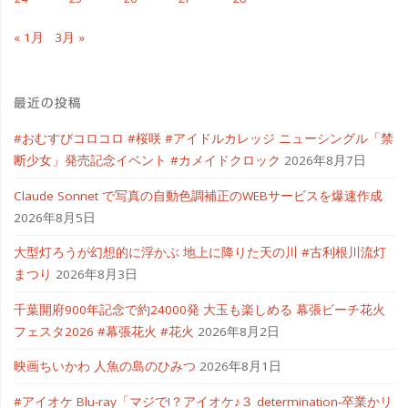
ジ
« 1月
3月 »
ェ
#
最近の投稿
長
#おむすびコロコロ #桜咲 #アイドルカレッジ ニューシングル「禁
崎
断少女」発売記念イベント #カメイドクロック
2026年8月7日
ラ
Claude Sonnet で写真の自動色調補正のWEBサービスを爆速作成
2026年8月5日
ン
大型灯ろうが幻想的に浮かぶ 地上に降りた天の川 #古利根川流灯
タ
まつり
2026年8月3日
ン
千葉開府900年記念で約24000発 大玉も楽しめる 幕張ビーチ花火
フェスタ2026 #幕張花火 #花火
2026年8月2日
フ
映画ちいかわ 人魚の島のひみつ
2026年8月1日
ェ
#アイオケ Blu-ray「マジで!？アイオケ♪３ determination-卒業かリ
ス