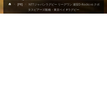
ホ
[PR]
NTTジャパンラグビー リーグワン 浦安D-Rocks vs クボ
ー
タスピアーズ船橋・東京ベイ #ラグビー
ム