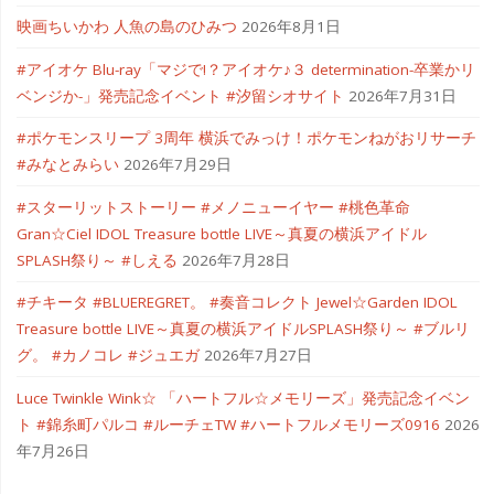
映画ちいかわ 人魚の島のひみつ
2026年8月1日
#アイオケ Blu-ray「マジで!？アイオケ♪３ determination-卒業かリ
ベンジか-」発売記念イベント #汐留シオサイト
2026年7月31日
#ポケモンスリープ 3周年 横浜でみっけ！ポケモンねがおリサーチ
#みなとみらい
2026年7月29日
#スターリットストーリー #メノニューイヤー #桃色革命
Gran☆Ciel IDOL Treasure bottle LIVE～真夏の横浜アイドル
SPLASH祭り～ #しえる
2026年7月28日
#チキータ #BLUEREGRET。 #奏音コレクト Jewel☆Garden IDOL
Treasure bottle LIVE～真夏の横浜アイドルSPLASH祭り～ #ブルリ
グ。 #カノコレ #ジュエガ
2026年7月27日
Luce Twinkle Wink☆ 「ハートフル☆メモリーズ」発売記念イベン
ト #錦糸町パルコ #ルーチェTW #ハートフルメモリーズ0916
2026
年7月26日