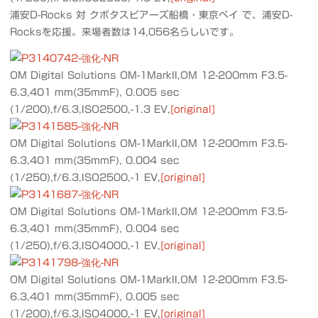
浦安D-Rocks 対 クボタスピアーズ船橋・東京ベイ で、浦安D-
Rocksを応援。来場者数は14,056名らしいです。
OM Digital Solutions OM-1MarkII,OM 12-200mm F3.5-
6.3,401 mm(35mmF), 0.005 sec
(1/200),f/6.3,ISO2500,-1.3 EV,
[original]
OM Digital Solutions OM-1MarkII,OM 12-200mm F3.5-
6.3,401 mm(35mmF), 0.004 sec
(1/250),f/6.3,ISO2500,-1 EV,
[original]
OM Digital Solutions OM-1MarkII,OM 12-200mm F3.5-
6.3,401 mm(35mmF), 0.004 sec
(1/250),f/6.3,ISO4000,-1 EV,
[original]
OM Digital Solutions OM-1MarkII,OM 12-200mm F3.5-
6.3,401 mm(35mmF), 0.005 sec
(1/200),f/6.3,ISO4000,-1 EV,
[original]