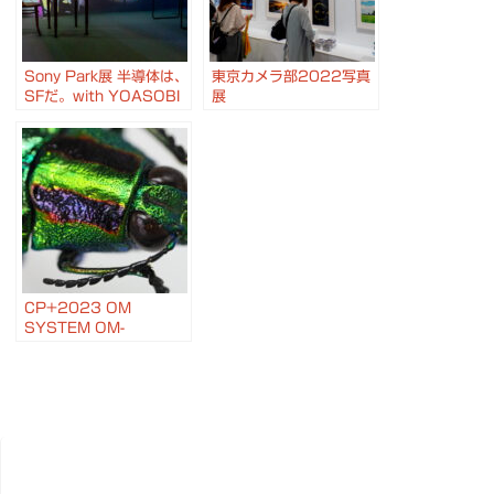
Sony Park展 半導体は、
東京カメラ部2022写真
SFだ。with YOASOBI
展
& ONE DAY, 2050
Sci-Fi Prototyping
CP+2023 OM
SYSTEM OM-
1+M.ZUIKO DIGITAL
ED 90mm F3.5 Macro
IS PROでマクロ撮影体
験 #CP2023 #OM1 #
深度合成