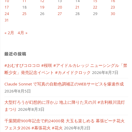
10
11
12
13
14
15
16
17
18
19
20
21
22
23
24
25
26
27
28
29
30
31
« 2月
4月 »
最近の投稿
#おむすびコロコロ #桜咲 #アイドルカレッジ ニューシングル「禁
断少女」発売記念イベント #カメイドクロック
2026年8月7日
Claude Sonnet で写真の自動色調補正のWEBサービスを爆速作成
2026年8月5日
大型灯ろうが幻想的に浮かぶ 地上に降りた天の川 #古利根川流灯
まつり
2026年8月3日
千葉開府900年記念で約24000発 大玉も楽しめる 幕張ビーチ花火
フェスタ2026 #幕張花火 #花火
2026年8月2日