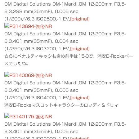
OM Digital Solutions OM-1MarkII,OM 12-200mm F3.5-
6.3,298 mm(35mmF), 0.005 sec
(1/200),f/6.3,ISO2500,-1 EV,
[original]
OM Digital Solutions OM-1MarkII,OM 12-200mm F3.5-
6.3,401 mm(35mmF), 0.004 sec
(1/250),f/6.3,ISO3200,-1 EV,
[original]
さらにペナルティキックも含め前半は15-0で、浦安D-Rocksペー
スでしたね。
OM Digital Solutions OM-1MarkII,OM 12-200mm F3.5-
6.3,401 mm(35mmF), 0.005 sec
(1/200),f/6.3,ISO4000,-1 EV,
[original]
浦安D-Rocksマスコットキャラクターのロッディ＆ドリィ
OM Digital Solutions OM-1MarkII,OM 12-200mm F3.5-
6.3,401 mm(35mmF), 0.005 sec