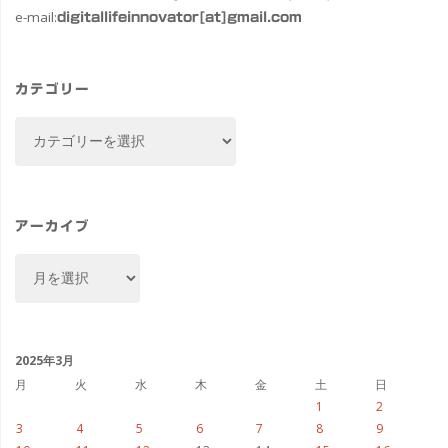
e-mail:
digitallifeinnovator[at]gmail.com
カテゴリー
カ
テ
ゴ
リ
ー
アーカイブ
ア
ー
カ
イ
ブ
2025年3月
月
火
水
木
金
土
日
1
2
3
4
5
6
7
8
9