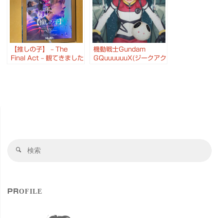
【推しの子】 – The
機動戦士Gundam
Final Act – 観てきました
GQuuuuuuX(ジークアク
ス) Beginning 観てきま
した
検
検
索
索
対
象
PROFILE