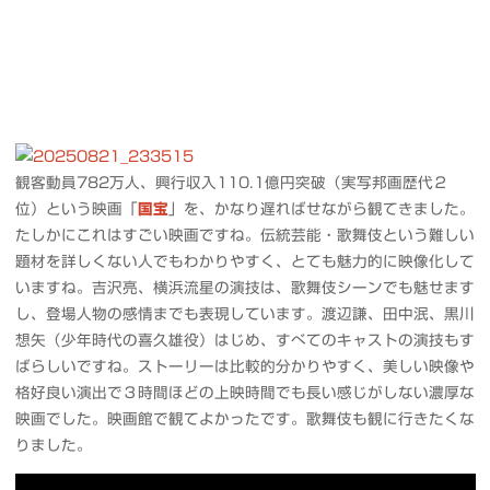
観客動員782万人、興行収入110.1億円突破（実写邦画歴代２
位）という映画「
国宝
」を、かなり遅ればせながら観てきました。
たしかにこれはすごい映画ですね。伝統芸能・歌舞伎という難しい
題材を詳しくない人でもわかりやすく、とても魅力的に映像化して
いますね。吉沢亮、横浜流星の演技は、歌舞伎シーンでも魅せます
し、登場人物の感情までも表現しています。渡辺謙、田中泯、黒川
想矢（少年時代の喜久雄役）はじめ、すべてのキャストの演技もす
ばらしいですね。ストーリーは比較的分かりやすく、美しい映像や
格好良い演出で３時間ほどの上映時間でも長い感じがしない濃厚な
映画でした。映画館で観てよかったです。歌舞伎も観に行きたくな
りました。