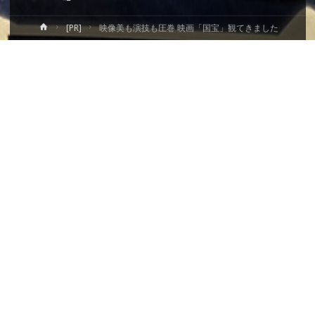
ホ
[PR]
映像美も演技も圧巻 映画「国宝」観てきました
ー
ム