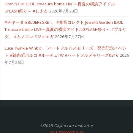
Gran☆Ciel IDOL Treasure bottle LIVE～真夏の横浜アイドル
SPLASH祭り～ #しえる
2026年7月28日
#チキータ #BLUEREGRET。 #奏音コレクト Jewel☆Garden IDOL
Treasure bottle LIVE～真夏の横浜アイドルSPLASH祭り～ #ブルリ
グ。 #カノコレ #ジュエガ
2026年7月27日
Luce Twinkle Wink☆ 「ハートフル☆メモリーズ」発売記念イベン
ト #錦糸町パルコ #ルーチェTW #ハートフルメモリーズ0916
2026
年7月26日
©2018 Digital Life Innovator
個人情報保護方針