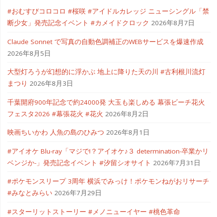
#おむすびコロコロ #桜咲 #アイドルカレッジ ニューシングル「禁
断少女」発売記念イベント #カメイドクロック
2026年8月7日
Claude Sonnet で写真の自動色調補正のWEBサービスを爆速作成
2026年8月5日
大型灯ろうが幻想的に浮かぶ 地上に降りた天の川 #古利根川流灯
まつり
2026年8月3日
千葉開府900年記念で約24000発 大玉も楽しめる 幕張ビーチ花火
フェスタ2026 #幕張花火 #花火
2026年8月2日
映画ちいかわ 人魚の島のひみつ
2026年8月1日
#アイオケ Blu-ray「マジで!？アイオケ♪３ determination-卒業かリ
ベンジか-」発売記念イベント #汐留シオサイト
2026年7月31日
#ポケモンスリープ 3周年 横浜でみっけ！ポケモンねがおリサーチ
#みなとみらい
2026年7月29日
#スターリットストーリー #メノニューイヤー #桃色革命