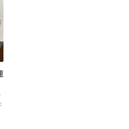
速
び
と
殖