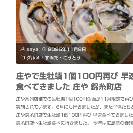
saya
2025年11月8日
グルメ
/
すみだ・こうとう
庄やで生牡蠣1個100円再び 早
食べてきました 庄や 錦糸町店
庄や系列店舗での生牡蠣1個100円企画が11月限定で再
実施されています。6月にも行きましたが、また子供たち
庄や錦糸町店で生牡蠣1個100円再び 早速食べてきました
錦糸町店へ生牡蠣食べに行きました。 今年は広島産の養
…