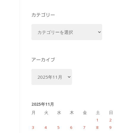
カテゴリー
カ
テ
ゴ
リ
ー
アーカイブ
ア
ー
カ
イ
2025年11月
ブ
月
火
水
木
金
土
日
1
2
3
4
5
6
7
8
9