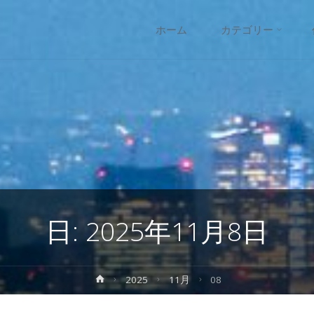
コ
ホーム
カテゴリー
ン
テ
ン
ツ
へ
日:
2025年11月8日
ス
キ
ホ
2025
11月
08
ー
ッ
ム