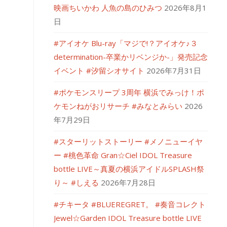
映画ちいかわ 人魚の島のひみつ
2026年8月1
日
#アイオケ Blu-ray「マジで!？アイオケ♪３
determination-卒業かリベンジか-」発売記念
イベント #汐留シオサイト
2026年7月31日
#ポケモンスリープ 3周年 横浜でみっけ！ポ
ケモンねがおリサーチ #みなとみらい
2026
年7月29日
#スターリットストーリー #メノニューイヤ
ー #桃色革命 Gran☆Ciel IDOL Treasure
bottle LIVE～真夏の横浜アイドルSPLASH祭
り～ #しえる
2026年7月28日
#チキータ #BLUEREGRET。 #奏音コレクト
Jewel☆Garden IDOL Treasure bottle LIVE