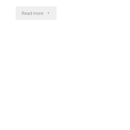
"庄
Read more
や
で
生
牡
蠣
1
個
100