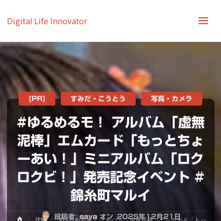
Digital Life Innovator
[PR]
すみだ・こうとう
写真・カメラ
#ゆるめるモ！ アルバム「虚無
泥棒」エムカード「もっとちょ
ーあい！」ミニアルバム「ロク
ロクビ！」発売記念イベント #
錦糸町マルイ
投稿者:
saya
オン
2025年12月21日
ホ
[PR]
#ゆるめるモ！ アルバム「虚無泥棒」エムカード「もっ