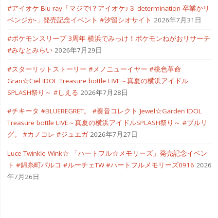
#アイオケ Blu-ray「マジで!？アイオケ♪３ determination-卒業かリ
ベンジか-」発売記念イベント #汐留シオサイト
2026年7月31日
#ポケモンスリープ 3周年 横浜でみっけ！ポケモンねがおリサーチ
#みなとみらい
2026年7月29日
#スターリットストーリー #メノニューイヤー #桃色革命
Gran☆Ciel IDOL Treasure bottle LIVE～真夏の横浜アイドル
SPLASH祭り～ #しえる
2026年7月28日
#チキータ #BLUEREGRET。 #奏音コレクト Jewel☆Garden IDOL
Treasure bottle LIVE～真夏の横浜アイドルSPLASH祭り～ #ブルリ
グ。 #カノコレ #ジュエガ
2026年7月27日
Luce Twinkle Wink☆ 「ハートフル☆メモリーズ」発売記念イベン
ト #錦糸町パルコ #ルーチェTW #ハートフルメモリーズ0916
2026
年7月26日