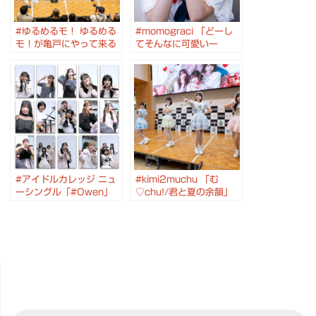
#ゆるめるモ！ ゆるめる
#momograci 「どーし
モ！が亀戸にやって来る
てそんなに可愛いー
ヤァ!ヤァ!ヤァ!〜2025
の？」発売記念イベント
年初フリーライブ〜 #カ
2024.8.4 錦糸町マルイ
メイドクロック
#アイドルカレッジ ニュ
#kimi2muchu 「む
ーシングル「#Owen」
♡chu!/君と夏の余韻」
発売記念イベント #おむ
発売記念イベント #カメ
すびコロコロ #桜咲 #錦
イドクロック #k2mch
糸町マルイ #アイカレ