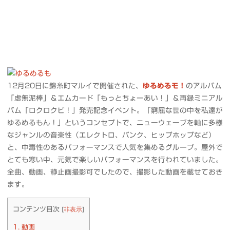
12月20日に錦糸町マルイで開催された、
ゆるめるモ！
のアルバム
「虚無泥棒」＆エムカード「もっとちょーあい！」＆再録ミニアル
バム「ロクロクビ！」発売記念イベント。「窮屈な世の中を私達が
ゆるめるもん！」というコンセプトで、ニューウェーブを軸に多様
なジャンルの音楽性（エレクトロ、パンク、ヒップホップなど）
と、中毒性のあるパフォーマンスで人気を集めるグループ。屋外で
とても寒い中、元気で楽しいパフォーマンスを行われていました。
全曲、動画、静止画撮影可でしたので、撮影した動画を載せておき
ます。
コンテンツ目次
[
非表示
]
1.
動画