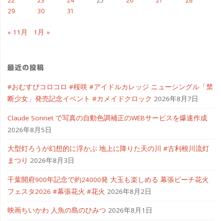
22
23
24
25
26
27
28
29
30
31
« 11月
1月 »
最近の投稿
#おむすびコロコロ #桜咲 #アイドルカレッジ ニューシングル「禁
断少女」発売記念イベント #カメイドクロック
2026年8月7日
Claude Sonnet で写真の自動色調補正のWEBサービスを爆速作成
2026年8月5日
大型灯ろうが幻想的に浮かぶ 地上に降りた天の川 #古利根川流灯
まつり
2026年8月3日
千葉開府900年記念で約24000発 大玉も楽しめる 幕張ビーチ花火
フェスタ2026 #幕張花火 #花火
2026年8月2日
映画ちいかわ 人魚の島のひみつ
2026年8月1日