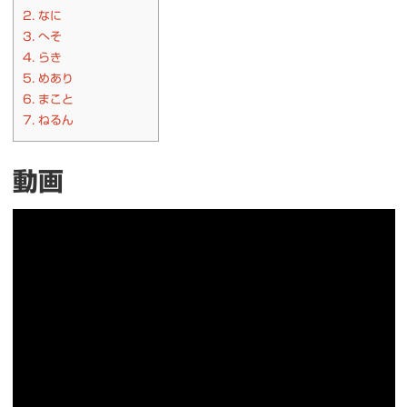
2.
なに
3.
へそ
4.
らき
5.
めあり
6.
まこと
7.
ねるん
動画