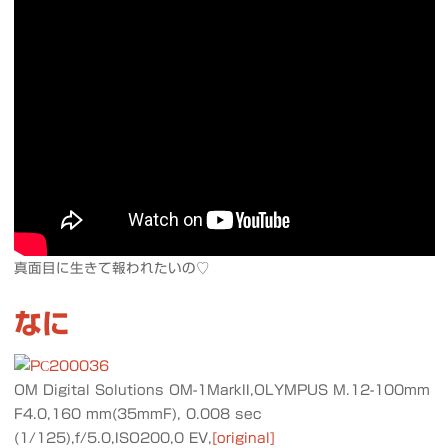
真面目に生きて報われたいの♡
なに
OM Digital Solutions OM-1MarkII,OLYMPUS M.12-100mm
F4.0,160 mm(35mmF), 0.008 sec
(1/125),f/5.0,ISO200,0 EV,
[original]