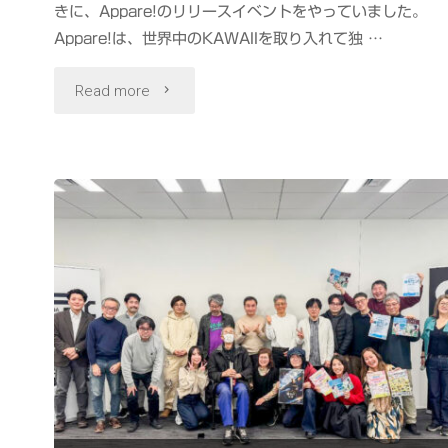
きに、Appare!のリリースイベントをやっていました。
Appare!は、世界中のKAWAIIを取り入れて独 …
"#Appare!
Read more
2nd
Single
「き
に
し
な
い