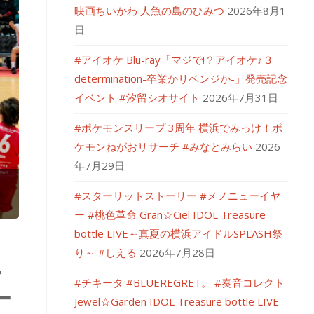
映画ちいかわ 人魚の島のひみつ
2026年8月1
日
#アイオケ Blu-ray「マジで!？アイオケ♪３
determination-卒業かリベンジか-」発売記念
イベント #汐留シオサイト
2026年7月31日
#ポケモンスリープ 3周年 横浜でみっけ！ポ
ケモンねがおリサーチ #みなとみらい
2026
年7月29日
#スターリットストーリー #メノニューイヤ
ー #桃色革命 Gran☆Ciel IDOL Treasure
bottle LIVE～真夏の横浜アイドルSPLASH祭
り～ #しえる
2026年7月28日
ー
#チキータ #BLUEREGRET。 #奏音コレクト
ー
Jewel☆Garden IDOL Treasure bottle LIVE