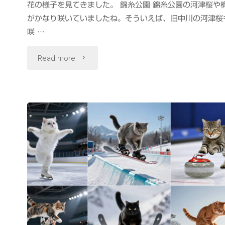
浜
花の様子を見てきました。 錦糸公園 錦糸公園の河津桜や
を
がかなり咲いていましたね。そういえば、旧中川の河津桜
#Appare
咲 …
行
い
"旧
Read more
う
っ
中
人
た
川
に
れ
河
出
横
津
会
ア
桜
え
リ"
と
る
菜
す