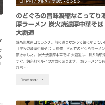
[PR]
/
グルメ
/
すみだ・こうとう
AI
モ
のどぐろの旨味凝縮なこってり
厚ラーメン 炭火焼濃厚中華そば
デ
大覇道
ル
ン
錦糸町駅南口でランチ。前に通りかかって気になってい
#Anima
「炭火焼濃厚中華そば 大覇道」さんでのどぐろラーメ
フ
で
頂きました。 炭火焼濃厚中華そば 大覇道は、錦糸町駅
今
すぐ。錦糸町マルイの対面にあります。 鯖ラーメンで
関
高
なお …
精
"の
Read more
細
ど
ア
ぐ