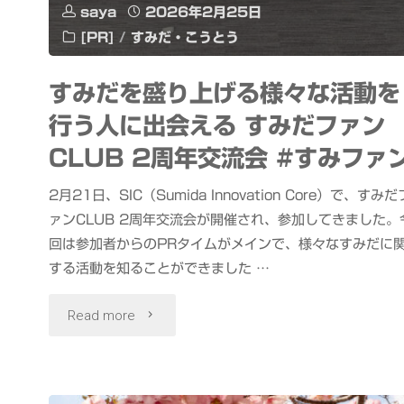
っ！」
saya
2026年2月25日
[PR]
/
すみだ・こうとう
リ
リ
すみだを盛り上げる様々な活動を
行う人に出会える すみだファン
ー
CLUB 2周年交流会 #すみファ
ス
2月21日、SIC（Sumida Innovation Core）で、すみだ
イ
ァンCLUB 2周年交流会が開催され、参加してきました。
ベ
回は参加者からのPRタイムがメインで、様々なすみだに
する活動を知ることができました …
ン
"す
Read more
ト
み
#
だ