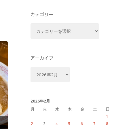
カテゴリー
カ
テ
ゴ
リ
ー
アーカイブ
ア
ー
カ
イ
2026年2月
ブ
月
火
水
木
金
土
日
1
2
3
4
5
6
7
8