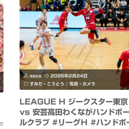
ニ
ろ
メ
の
画
旨
像
味
を
凝
生
縮
saya
2026年2月24日
成
すみだ・こうとう
/
写真・カメラ
な
#ComfyUI
こ
LEAGUE H ジークスター東京
#
vs 安芸高田わくながハンドボ
っ
生
ルクラブ #リーグＨ #ハンドボ
て
の