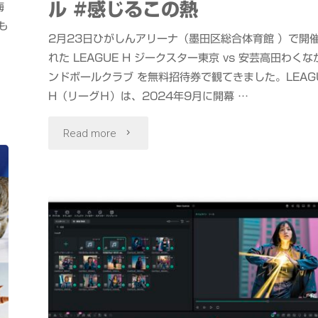
ル #感じるこの熱
梅
成
り
も
2月23日ひがしんアリーナ（墨田区総合体育館 ）で開
AI"
濃
れた LEAGUE H ジークスター東京 vs 安芸高田わくな
ンドボールクラブ を無料招待券で観てきました。LEAG
厚
H（リーグＨ）は、2024年9月に開幕 …
ラ
"LEAGUE
Read more
ー
H
メ
ジ
ン
ー
炭
ク
火
ス
焼