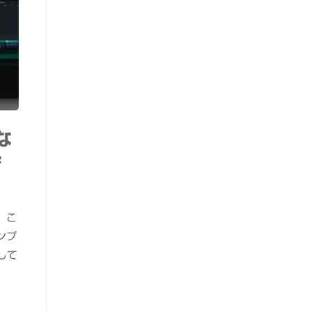
な
で
、こ
ンプ
して