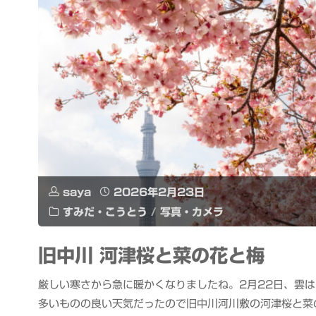
ク
を
イ
盛
ー
り
ン
上
ズ
げ
ス
る
ク
saya
2026年2月23日
すみだ・こうとう
/
写真・カメラ
様々
エ
な
旧中川 河津桜と菜の花と梅
ア
活
厳しい寒さから急に暖かくなりましたね。2月22日、雲は
横
多いものの良い天気だったので旧中川河川敷の河津桜と菜
動