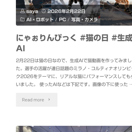
の
み
saya
2026年2月22日
AI・ロボット
/
PC
/
写真・カメラ
花
だ
と
にゃぉりんぴっく #猫の日 #生
フ
AI
梅"
ァ
2月22日は猫の日なので、生成AIで猫動画を作ってみまし
ン
た。選手の活躍が連日話題のミラノ・コルティナオリンピ
ク2026をテーマに、リアルな猫にパフォーマンスしても
CLUB
いました。 使ったAIなどは下記です。画像の下に使った 
2
"に
Read more
周
ゃ
年
ぉ
交