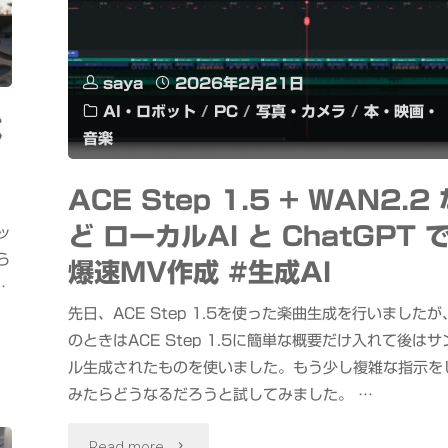
タ
濃
ー
厚
saya
2026年2月21日
東
AI・ロボット
/
PC
/
写真・カメラ
/
本・映画・
中
成
音楽
京
華
vs
ACE Step 1.5 + WAN2.2 
そ
ど ローカルAI と ChatGPT 
安
ッ
ば
ら
爆速MV作成 #生成AI
芸
…
大
先日、ACE Step 1.5を使った楽曲生成を行いましたが
高
のときはACE Step 1.5に簡単な概要だけ入れて後はサ
覇
田
ル生成されたものを使いました。もう少し複雑な指示を
道"
みたらどうなるだろうと試してみました。 …
わ
"ACE
Read more