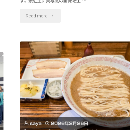
す。最近主に実写風の画像を生 …
"ア
Read more
ニ
メ
専
門
画
像
生
成
saya
2026年2月26日