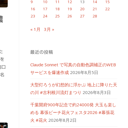
9
10
11
12
13
14
15
16
17
18
19
20
21
22
23
24
25
26
27
28
濃
« 1月
3月 »
た
最近の投稿
ンを
Claude Sonnet で写真の自動色調補正のWEB
南口
サービスを爆速作成
2026年8月5日
有名
大型灯ろうが幻想的に浮かぶ 地上に降りた天
の川 #古利根川流灯まつり
2026年8月3日
千葉開府900年記念で約24000発 大玉も楽し
める 幕張ビーチ花火フェスタ2026 #幕張花
火 #花火
2026年8月2日