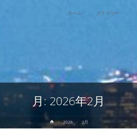
コ
ホーム
カテゴリー
ン
テ
ン
ツ
へ
月:
2026年2月
ス
キ
ホ
2026
2月
ー
ッ
ム