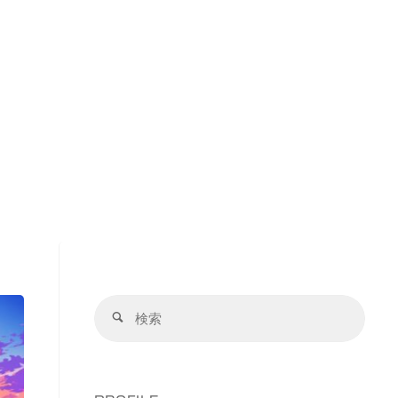
検
検
索
索
対
象: