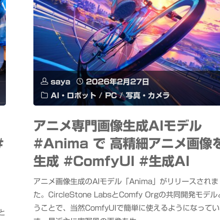
saya
2026年2月27日
AI・ロボット
/
PC
/
写真・カメラ
アニメ専門画像生成AIモデル
#
#Anima で 高精細アニメ画像
生成 #ComfyUI #生成AI
アニメ画像生成のAIモデル「Anima」がリリースされま
た。CircleStone LabsとComfy Orgの共同開発モデ
た
うことで、当然ComfyUIで簡単に使えるようになって
と