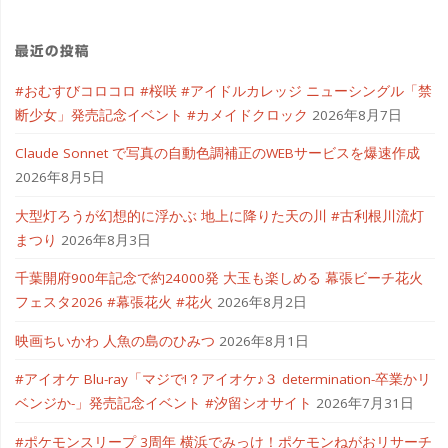
最近の投稿
#おむすびコロコロ #桜咲 #アイドルカレッジ ニューシングル「禁
断少女」発売記念イベント #カメイドクロック
2026年8月7日
Claude Sonnet で写真の自動色調補正のWEBサービスを爆速作成
2026年8月5日
大型灯ろうが幻想的に浮かぶ 地上に降りた天の川 #古利根川流灯
まつり
2026年8月3日
千葉開府900年記念で約24000発 大玉も楽しめる 幕張ビーチ花火
フェスタ2026 #幕張花火 #花火
2026年8月2日
映画ちいかわ 人魚の島のひみつ
2026年8月1日
#アイオケ Blu-ray「マジで!？アイオケ♪３ determination-卒業かリ
ベンジか-」発売記念イベント #汐留シオサイト
2026年7月31日
#ポケモンスリープ 3周年 横浜でみっけ！ポケモンねがおリサーチ