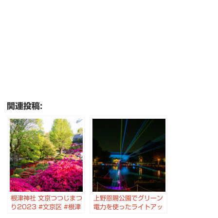
関連投稿:
根津神社 文京つつじまつ
上野恩賜公園でグリーン
り2023 #文京区 #根津
電力を使ったライトアッ
神社 #つつじ #乙女稲荷
プ・プロジェクションマ