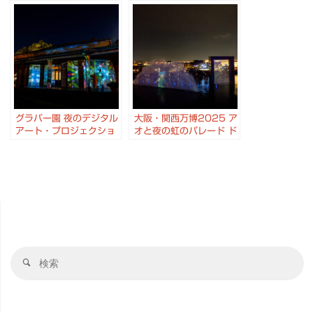
#千本鳥居
ッピング・あかりアート
作品展示 創エネあかりパ
ーク2023
グラバー園 夜のデジタル
大阪・関西万博2025 ア
アート・プロジェクショ
オと夜の虹のパレード ド
ンマッピング 「明治夜
ローンショー プロジェク
宴」
ションマッピング
検
検
索
索
対
象