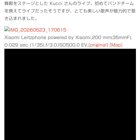
舞殿をステージとした Kucci さんのライブ。初めてバンドチーム
を携えてライブだったそうですが、とても美しい歌声が魅力的で惹
き込まれました。
Xiaomi Leitzphone powered by Xiaomi,200 mm(35mmF),
0.029 sec (1/35),f/3.0,ISO500,0 EV,
[original]
[Map]