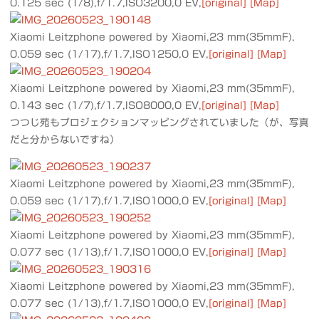
0.125 sec (1/8),f/1.7,ISO3200,0 EV,
[original]
[Map]
Xiaomi Leitzphone powered by Xiaomi,23 mm(35mmF),
0.059 sec (1/17),f/1.7,ISO1250,0 EV,
[original]
[Map]
Xiaomi Leitzphone powered by Xiaomi,23 mm(35mmF),
0.143 sec (1/7),f/1.7,ISO8000,0 EV,
[original]
[Map]
つつじ苑もプロジェクションマッピングされていました（が、写真
だと分からないですね）
Xiaomi Leitzphone powered by Xiaomi,23 mm(35mmF),
0.059 sec (1/17),f/1.7,ISO1000,0 EV,
[original]
[Map]
Xiaomi Leitzphone powered by Xiaomi,23 mm(35mmF),
0.077 sec (1/13),f/1.7,ISO1000,0 EV,
[original]
[Map]
Xiaomi Leitzphone powered by Xiaomi,23 mm(35mmF),
0.077 sec (1/13),f/1.7,ISO1000,0 EV,
[original]
[Map]