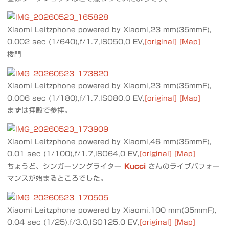
Xiaomi Leitzphone powered by Xiaomi,23 mm(35mmF),
0.002 sec (1/640),f/1.7,ISO50,0 EV,
[original]
[Map]
楼門
Xiaomi Leitzphone powered by Xiaomi,23 mm(35mmF),
0.006 sec (1/180),f/1.7,ISO80,0 EV,
[original]
[Map]
まずは拝殿で参拝。
Xiaomi Leitzphone powered by Xiaomi,46 mm(35mmF),
0.01 sec (1/100),f/1.7,ISO64,0 EV,
[original]
[Map]
ちょうど、シンガーソングライター
Kucci
さんのライブパフォー
マンスが始まるところでした。
Xiaomi Leitzphone powered by Xiaomi,100 mm(35mmF),
0.04 sec (1/25),f/3.0,ISO125,0 EV,
[original]
[Map]