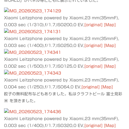
WORLD」がパネル等とともに展示されていました。
Xiaomi Leitzphone powered by Xiaomi,23 mm(35mmF),
0.003 sec (1/310),f/1.7,ISO200,0 EV,
[original]
[Map]
Xiaomi Leitzphone powered by Xiaomi,23 mm(35mmF),
0.003 sec (1/400),f/1.7,ISO250,0 EV,
[original]
[Map]
Xiaomi Leitzphone powered by Xiaomi,23 mm(35mmF),
0.002 sec (1/500),f/1.7,ISO125,0 EV,
[original]
[Map]
Xiaomi Leitzphone powered by Xiaomi,23 mm(35mmF),
0.004 sec (1/250),f/1.7,ISO64,0 EV,
[original]
[Map]
餃子の無料配布などもありました。私はクラフトビール 富士見彩
米 を頂きました。
Xiaomi Leitzphone powered by Xiaomi,23 mm(35mmF),
0.003 sec (1/400),f/1.7,ISO320,0 EV,
[original]
[Map]