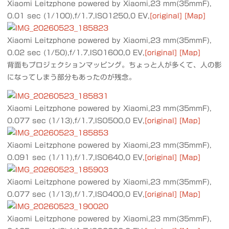
Xiaomi Leitzphone powered by Xiaomi,23 mm(35mmF),
0.01 sec (1/100),f/1.7,ISO1250,0 EV,
[original]
[Map]
Xiaomi Leitzphone powered by Xiaomi,23 mm(35mmF),
0.02 sec (1/50),f/1.7,ISO1600,0 EV,
[original]
[Map]
背面もプロジェクションマッピング。ちょっと人が多くて、人の影
になってしまう部分もあったのが残念。
Xiaomi Leitzphone powered by Xiaomi,23 mm(35mmF),
0.077 sec (1/13),f/1.7,ISO500,0 EV,
[original]
[Map]
Xiaomi Leitzphone powered by Xiaomi,23 mm(35mmF),
0.091 sec (1/11),f/1.7,ISO640,0 EV,
[original]
[Map]
Xiaomi Leitzphone powered by Xiaomi,23 mm(35mmF),
0.077 sec (1/13),f/1.7,ISO400,0 EV,
[original]
[Map]
Xiaomi Leitzphone powered by Xiaomi,23 mm(35mmF),