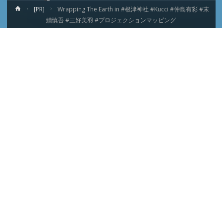
ホ
[PR]
Wrapping The Earth in #根津神社 #Kucci #仲島有彩 #末
ー
續慎吾 #三好美羽 #プロジェクションマッピング
ム