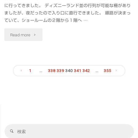
に行ってきました。 ディズニーランド並の行列が可能な柵があり
ましたが、夜だったので入り口に直行できました。 順路が決まっ
ていて、ショールームの２階から１階へ …
"IKEA
Read more
船
橋"
1
…
338
339
340
341
342
…
355
投
稿
の
ペ
検
検
索
索