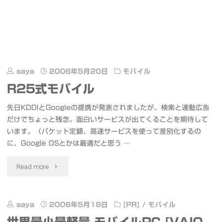
saya
2006年5月20日
モバイル
R25式モバイル
先日KDDIとGoogleの提携が発表されましたが、検索と連動広告
だけでちょっと残念。面白いサービスが出てくることを期待して
います。（パケット定額、高速サービスを使って差別化するの
に、Google OSとかは最適だと思う …
"R25
Read more
式
モ
saya
2006年5月18日
[PR]
/
モバイル