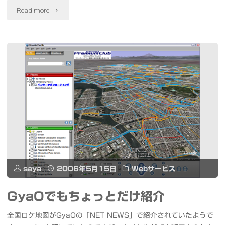
"iBook
モ
Read more
の
バ
5
イ
倍
ル
高
PC
速、
[VAIO
Intel
type
Core
U]
saya
2006年5月15日
Webサービス
Duo
登
搭
場"
GyaOでもちょっとだけ紹介
載
全国ロケ地図がGyaOの「NET NEWS」で紹介されていたようで