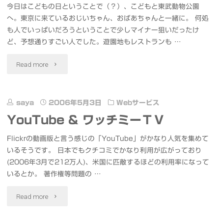
今日はこどもの日ということで（？）、こどもと東武動物公園
へ。東京に来ているおじいちゃん、おばあちゃんと一緒に。 何処
も人でいっぱいだろうということで少しマイナー狙いだったけ
ど、予想通りすごい人でした。遊園地もレストランも …
"東
Read more
武
動
saya
2006年5月3日
Webサービス
YouTube & ワッチミーＴＶ
物
Flickrの動画版と言う感じの「YouTube」がかなり人気を集めて
公
いるそうです。 日本でもクチコミでかなり利用が広がっており
園"
(2006年3月で212万人)、米国に匹敵するほどの利用率になって
いるとか。 著作権等問題の …
"YouTube
Read more
&