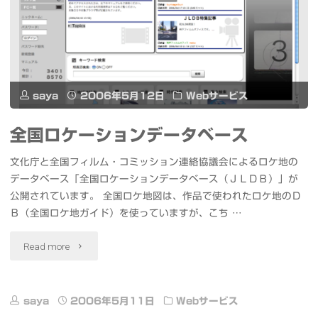
携
帯」
は
saya
2006年5月12日
Webサービス
ソ
フ
全国ロケーションデータベース
ト
文化庁と全国フィルム・コミッション連絡協議会によるロケ地の
データベース「全国ロケーションデータベース（ＪＬＤＢ）」が
バ
公開されています。 全国ロケ地図は、作品で使われたロケ地のＤ
Ｂ（全国ロケ地ガイド）を使っていますが、こち …
ン
"全
ク
Read more
国
と
ロ
saya
2006年5月11日
Webサービス
の