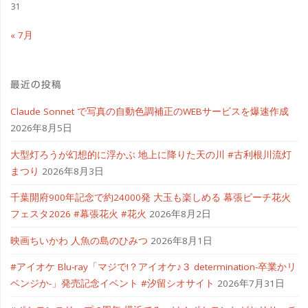
31
« 7月
最近の投稿
Claude Sonnet で写真の自動色調補正のWEBサービスを爆速作成
2026年8月5日
大型灯ろうが幻想的に浮かぶ 地上に降りた天の川 #古利根川流灯
まつり
2026年8月3日
千葉開府900年記念で約24000発 大玉も楽しめる 幕張ビーチ花火
フェスタ2026 #幕張花火 #花火
2026年8月2日
映画ちいかわ 人魚の島のひみつ
2026年8月1日
#アイオケ Blu-ray「マジで!？アイオケ♪３ determination-卒業かリ
ベンジか-」発売記念イベント #汐留シオサイト
2026年7月31日