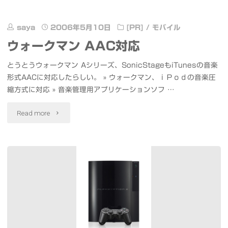
(TWENTY
FOUR)
saya
2006年5月10日
[PR]
/
モバイル
ウォークマン AAC対応
SEASON
とうとうウォークマン Aシリーズ、SonicStageもiTunesの音楽
5
形式AACに対応したらしい。 » ウォークマン、ｉＰｏｄの音楽圧
on
縮方式に対応 » 音楽管理用アプリケーションソフ …
iTMS
"ウ
Read more
(US)"
ォ
ー
ク
マ
ン