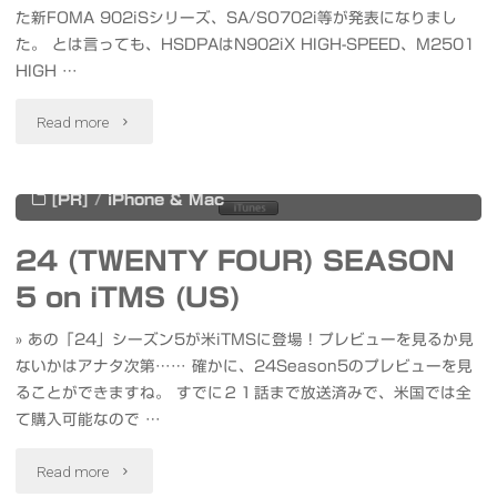
ー
た新FOMA 902iSシリーズ、SA/SO702i等が発表になりまし
た。 とは言っても、HSDPAはN902iX HIGH-SPEED、M2501
ビ
HIGH …
ス
"FOMA
Read more
発
902iS
saya
2006年5月10日
表"
[PR]
/
iPhone & Mac
シ
リ
24 (TWENTY FOUR) SEASON
5 on iTMS (US)
ー
» あの「24」シーズン5が米iTMSに登場！プレビューを見るか見
ズ
ないかはアナタ次第…… 確かに、24Season5のプレビューを見
等
ることができますね。 すでに２１話まで放送済みで、米国では全
て購入可能なので …
発
"24
Read more
表"