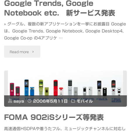
Google Trends, Google
ケ
共
Notebook etc. 新サービス発表
ー
同
» グーグル、複数の新アプリケーションを一挙にお披露目 Google
シ
開
は、Google Trends, Google Notebook, Google Desktop4,
Google Co-op の4アプリケ …
ョ
発
"Google
ン
Read more
と
Trends,
デ
の
Google
ー
報
Notebook
タ
道"
etc.
ベ
saya
2006年5月11日
モバイル
新
ー
FOMA 902iSシリーズ等発表
サ
ス"
高速通信HSDPAや着うたフル、ミュージックチャンネルに対応し