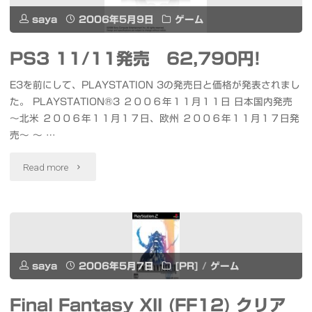
AAC
saya
2006年5月9日
ゲーム
対
PS3 11/11発売 62,790円!
応"
E3を前にして、PLAYSTATION 3の発売日と価格が発表されまし
た。 PLAYSTATION®3 ２００６年１１月１１日 日本国内発売
〜北米 ２００６年１１月１７日、欧州 ２００６年１１月１７日発
売〜 〜 …
"PS3
Read more
11/11
発
売
saya
2006年5月7日
[PR]
/
ゲーム
62,790
Final Fantasy XII (FF12) クリア
円!"