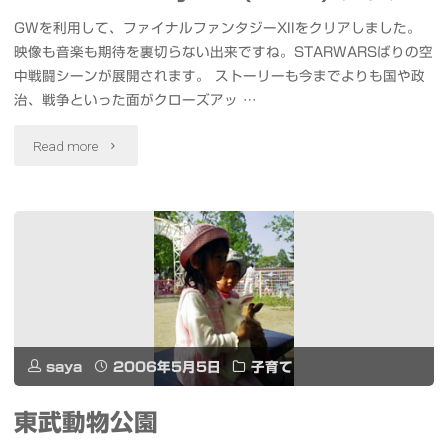
GWを利用して、ファイナルファンタジーXIIをクリアしました。
映像も音楽も期待を裏切らない出来ですね。STARWARSばりの空
中戦闘シーンが展開されます。 ストーリーも今までよりも国や政
治、戦争といった面がクローズアッ …
"Final
Read more
Fantasy
XII
(FF12)
ク
リ
saya
2006年5月5日
子育て
ア"
東武動物公園