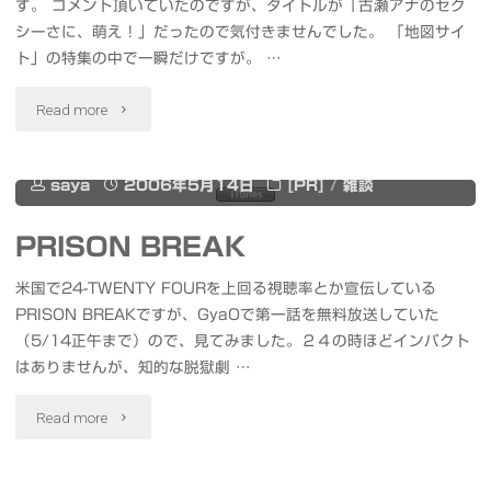
す。 コメント頂いていたのですが、タイトルが「古瀬アナのセク
MacBook
シーさに、萌え！」だったので気付きませんでした。 「地図サイ
発
ト」の特集の中で一瞬だけですが。 …
売"
"GyaO
Read more
で
saya
2006年5月14日
[PR]
/
雑談
も
ち
PRISON BREAK
ょ
米国で24-TWENTY FOURを上回る視聴率とか宣伝している
PRISON BREAKですが、GyaOで第一話を無料放送していた
っ
（5/14正午まで）ので、見てみました。２４の時ほどインパクト
はありませんが、知的な脱獄劇 …
と
だ
"PRISON
Read more
け
BREAK"