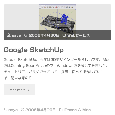
ワ
ッ
チ
saya
2006年4月30日
Webサービス
ミ
Google SketchUp
ー
Ｔ
Google SketchUp。今度は3Dデザインツールらしいです。Mac
版はComing Soonらしいので、Windows版を試してみました。
Ｖ"
チュートリアルが良くできていて、指示に従って操作していけ
ば、簡単な家の3 …
"Google
Read more
SketchUp"
saya
2006年4月29日
iPhone & Mac