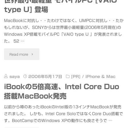
世界最小最軽量 モバイルPC [VAIO
バ
type U] 登場
イ
MacBookに対抗し・・たわけではなく、UMPCに対抗し・・たか
ル"
もしれないが、SONYからは世界最小最軽量(2006年5月現在)の
Windows XP搭載モバイルPC「VAIO type U 」が発表されまし
た。 52 …
"世
Read more
界
最
saya
2006年5月17日
[PR]
/
iPhone & Mac
iBookの5倍高速、Intel Core Duo
小
搭載MacBook発売
最
以前から噂のあったiBookのIntel版の13インチMacBookが発売
軽
されました。 しかも、Intel Core SoloではなくCore Duo搭載で
す。BootCampでのWindows XPの動作にも良さそうで …
量