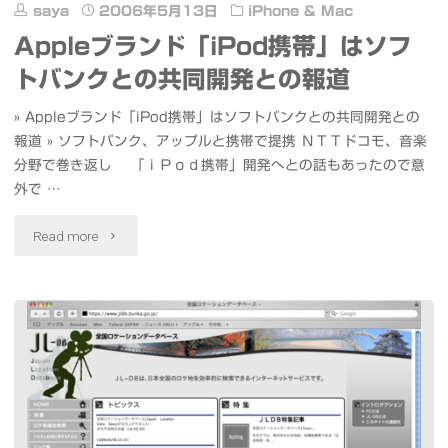
紹
saya
2006年5月13日
iPhone & Mac
Appleブランド「iPod携帯」はソフ
介"
トバンクとの共同開発との報道
» Appleブランド「iPod携帯」はソフトバンクとの共同開発との
報道 » ソフトバンク、アップルと携帯で提携 ＮＴＴドコモ、音楽
分野で巻き返し 「ｉＰｏｄ携帯」開発へとの話もあったので意
外で …
"Apple
Read more
ブ
ラ
ン
ド
「iPod