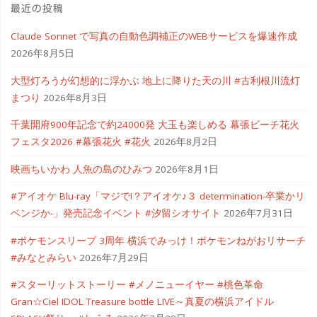
最近の投稿
Claude Sonnet で写真の自動色調補正のWEBサービスを爆速作成
2026年8月5日
大型灯ろうが幻想的に浮かぶ 地上に降りた天の川 #古利根川流灯
まつり
2026年8月3日
千葉開府900年記念で約24000発 大玉も楽しめる 幕張ビーチ花火
フェスタ2026 #幕張花火 #花火
2026年8月2日
映画ちいかわ 人魚の島のひみつ
2026年8月1日
#アイオケ Blu-ray「マジで!？アイオケ♪３ determination-卒業かリ
ベンジか-」発売記念イベント #汐留シオサイト
2026年7月31日
#ポケモンスリープ 3周年 横浜でみっけ！ポケモンねがおリサーチ
#みなとみらい
2026年7月29日
#スターリットストーリー #メノニューイヤー #桃色革命
Gran☆Ciel IDOL Treasure bottle LIVE～真夏の横浜アイドル