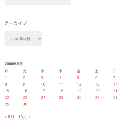
テ
ゴ
リ
ー
アーカイブ
ア
ー
カ
イ
ブ
2008年9月
月
火
水
木
金
土
日
1
2
3
4
5
6
7
8
9
10
11
12
13
14
15
16
17
18
19
20
21
22
23
24
25
26
27
28
29
30
« 8月
10月 »