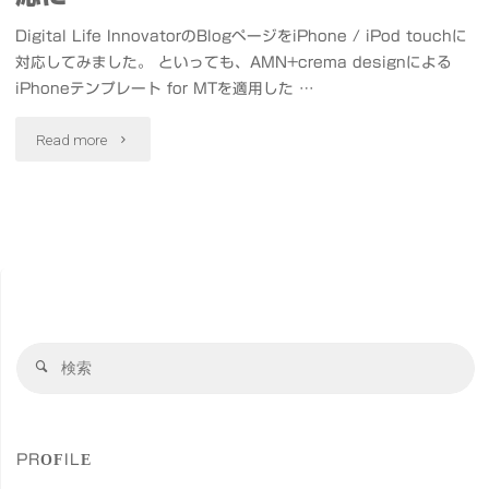
Digital Life InnovatorのBlogページをiPhone / iPod touchに
対応してみました。 といっても、AMN+crema designによる
iPhoneテンプレート for MTを適用した …
"Digital
Read more
Life
Innovator
を
iPhone
検
対
検
索
索
応
対
象
に"
PROFILE