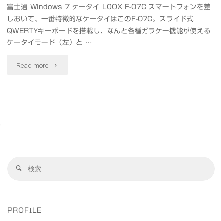
富士通 Windows 7 ケータイ LOOX F-07C スマートフォンを差
しおいて、一番特徴的なケータイはこのF-07C。スライド式
QWERTYキーボードを搭載し、なんと各種ガラケー機能が使える
ケータイモード（左）と …
"ド
Read more
コ
モ
夏
モ
検
デ
検
索
索
ル
対
象
発
PROFILE