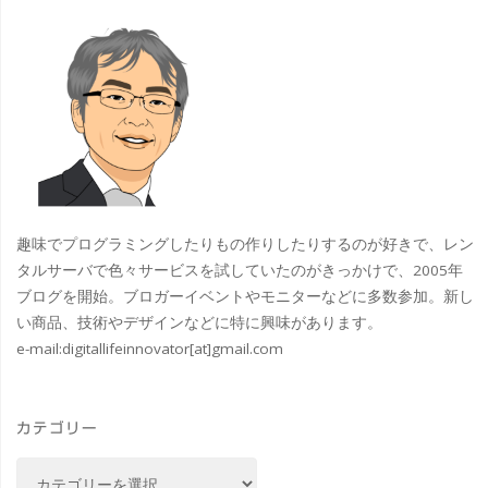
表
Windows
7
ケ
ー
タ
趣味でプログラミングしたりもの作りしたりするのが好きで、レン
イ
タルサーバで色々サービスを試していたのがきっかけで、2005年
ブログを開始。ブロガーイベントやモニターなどに多数参加。新し
や
い商品、技術やデザインなどに特に興味があります。
e-mail:
digitallifeinnovator[at]gmail.com
ガ
ラ
カテゴリー
ス
カ
マ、