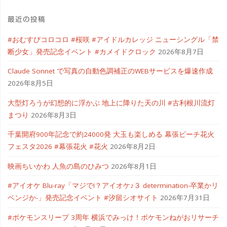
ど"
最近の投稿
#おむすびコロコロ #桜咲 #アイドルカレッジ ニューシングル「禁
断少女」発売記念イベント #カメイドクロック
2026年8月7日
Claude Sonnet で写真の自動色調補正のWEBサービスを爆速作成
2026年8月5日
大型灯ろうが幻想的に浮かぶ 地上に降りた天の川 #古利根川流灯
まつり
2026年8月3日
千葉開府900年記念で約24000発 大玉も楽しめる 幕張ビーチ花火
フェスタ2026 #幕張花火 #花火
2026年8月2日
映画ちいかわ 人魚の島のひみつ
2026年8月1日
#アイオケ Blu-ray「マジで!？アイオケ♪３ determination-卒業かリ
ベンジか-」発売記念イベント #汐留シオサイト
2026年7月31日
#ポケモンスリープ 3周年 横浜でみっけ！ポケモンねがおリサーチ