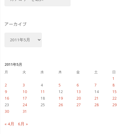
テ
ゴ
Xi
リ
対
ー
アーカイブ
応
ア
ー
モ
カ
イ
バ
ブ
2011年5月
イ
月
火
水
木
金
土
日
1
ル
2
3
4
5
6
7
8
9
10
11
12
13
14
15
ル
16
17
18
19
20
21
22
23
24
25
26
27
28
29
ー
30
31
タ
« 4月
6月 »
な