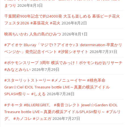
まつり
2026年8月3日
千葉開府900年記念で約24000発 大玉も楽しめる 幕張ビーチ花火
フェスタ2026 #幕張花火 #花火
2026年8月2日
映画ちいかわ 人魚の島のひみつ
2026年8月1日
#アイオケ Blu-ray「マジで!？アイオケ♪３ determination-卒業かリ
ベンジか-」発売記念イベント #汐留シオサイト
2026年7月31日
#ポケモンスリープ 3周年 横浜でみっけ！ポケモンねがおリサーチ
#みなとみらい
2026年7月29日
#スターリットストーリー #メノニューイヤー #桃色革命
Gran☆Ciel IDOL Treasure bottle LIVE～真夏の横浜アイドル
SPLASH祭り～ #しえる
2026年7月28日
#チキータ #BLUEREGRET。 #奏音コレクト Jewel☆Garden IDOL
Treasure bottle LIVE～真夏の横浜アイドルSPLASH祭り～ #ブルリ
グ。 #カノコレ #ジュエガ
2026年7月27日