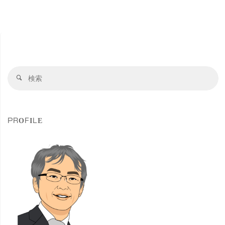
Up
Keyboard
for
検
iPad
検
索
索
変
対
象
形
PROFILE
ギ
ミ
ッ
ク
が