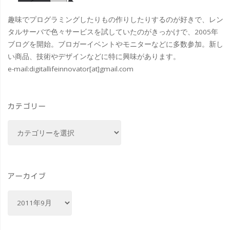
面
趣味でプログラミングしたりもの作りしたりするのが好きで、レン
白
タルサーバで色々サービスを試していたのがきっかけで、2005年
ブログを開始。ブロガーイベントやモニターなどに多数参加。新し
い
い商品、技術やデザインなどに特に興味があります。
e-mail:
digitallifeinnovator[at]gmail.com
iPad2
用
カテゴリー
キ
カ
ー
テ
ゴ
ボ
リ
ー
ー
アーカイブ
ド"
ア
ー
カ