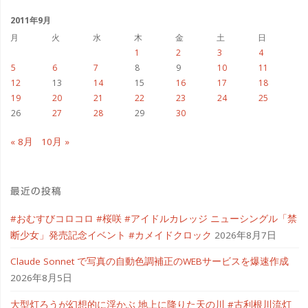
イ
ブ
2011年9月
月
火
水
木
金
土
日
1
2
3
4
5
6
7
8
9
10
11
12
13
14
15
16
17
18
19
20
21
22
23
24
25
26
27
28
29
30
« 8月
10月 »
最近の投稿
#おむすびコロコロ #桜咲 #アイドルカレッジ ニューシングル「禁
断少女」発売記念イベント #カメイドクロック
2026年8月7日
Claude Sonnet で写真の自動色調補正のWEBサービスを爆速作成
2026年8月5日
大型灯ろうが幻想的に浮かぶ 地上に降りた天の川 #古利根川流灯