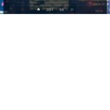
ホ
2011
9月
21
ー
ム