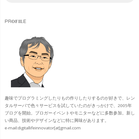
索
出
対
象
を
PROFILE
残
す
な
ら
高
精
趣味でプログラミングしたりもの作りしたりするのが好きで、レン
細
タルサーバで色々サービスを試していたのがきっかけで、2005年
ブログを開始。ブロガーイベントやモニターなどに多数参加。新し
な
い商品、技術やデザインなどに特に興味があります。
e-mail:
digitallifeinnovator[at]gmail.com
３