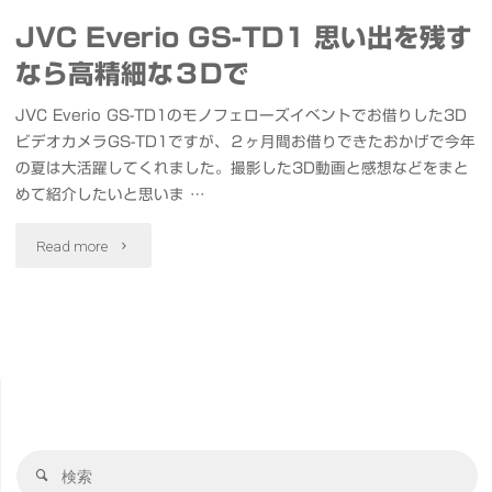
JVC Everio GS-TD1 思い出を残す
なら高精細な３Dで
JVC Everio GS-TD1のモノフェローズイベントでお借りした3D
ビデオカメラGS-TD1ですが、２ヶ月間お借りできたおかげで今年
の夏は大活躍してくれました。撮影した3D動画と感想などをまと
めて紹介したいと思いま …
"JVC
Read more
Everio
GS-
TD1
思
検
い
検
索