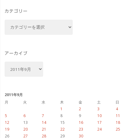
D
カテゴリー
で"
カ
テ
ゴ
リ
ー
アーカイブ
ア
ー
カ
イ
ブ
2011年9月
月
火
水
木
金
土
日
1
2
3
4
5
6
7
8
9
10
11
12
13
14
15
16
17
18
19
20
21
22
23
24
25
26
27
28
29
30