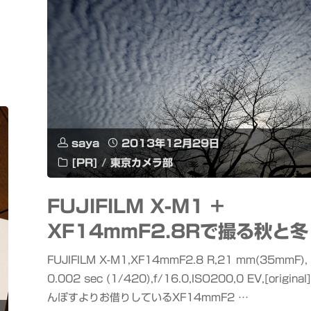
帰
省"
saya
2013年12月29日
[PR]
/
東京カメラ部
FUJIFILM X-M1 +
XF14mmF2.8Rで撮る秋と冬
FUJIFILM X-M1,XF14mmF2.8 R,21 mm(35mmF),
0.002 sec (1/420),f/16.0,ISO200,0 EV,[original
んぽすよりお借りしているXF14mmF2 …