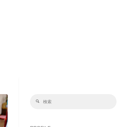
検
検
索
索
対
象: