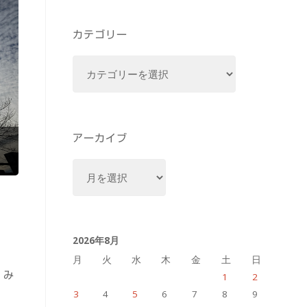
カテゴリー
カ
テ
ゴ
リ
ー
アーカイブ
ア
ー
カ
イ
2026年8月
ブ
月
火
水
木
金
土
日
] み
1
2
3
4
5
6
7
8
9