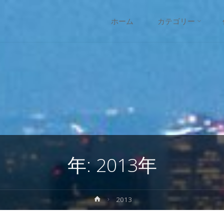
コ
ホーム
カテゴリー
ン
テ
ン
ツ
へ
年:
2013年
ス
キ
ホ
2013
ー
ッ
ム