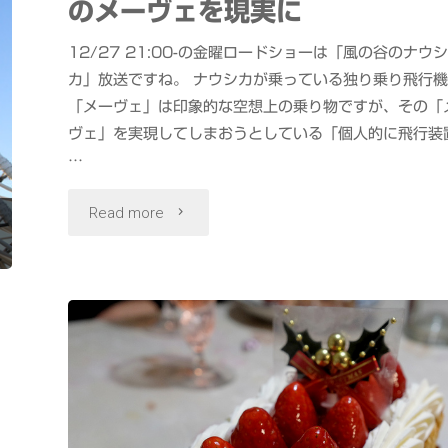
のメーヴェを現実に
冬"
12/27 21:00-の金曜ロードショーは「風の谷のナウシ
カ」放送ですね。 ナウシカが乗っている独り乗り飛行機
「メーヴェ」は印象的な空想上の乗り物ですが、その「
ヴェ」を実現してしまおうとしている「個人的に飛行装
…
"OpenSky3.0
Read more
風
の
谷
1
の
ナ