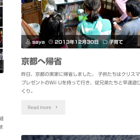
saya
2013年12月30日
子育て
京都へ帰省
昨日、京都の実家に帰省しました。 子供たちはクリス
プレゼントのWii Uを持って行き、従兄弟たちと早速遊
し
くり。
"京
Read more
経
都
ま
へ