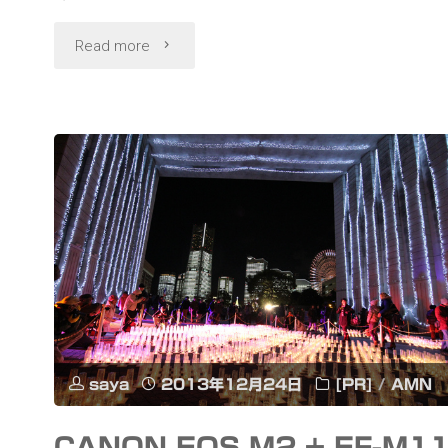
コ
"岡
Read more
ン
本
テ
真
ス
夜
ト
と
2013
プ
夏
ロ
秋
ジ
の
saya
2013年12月24日
[PR]
/
AMN
ェ
巻"
CANON EOS M2 + EF-M11