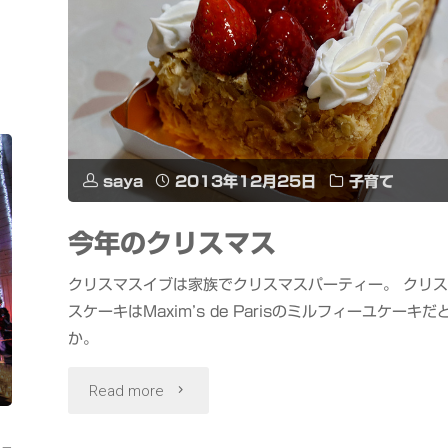
ウ
シ
カ
の
saya
2013年12月25日
子育て
メ
今年のクリスマス
ー
クリスマスイブは家族でクリスマスパーティー。 クリ
ヴ
スケーキはMaxim’s de Parisのミルフィーユケーキだ
か。
ェ
"今
Read more
を
年
現
-