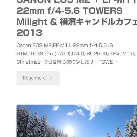
ク
22mm f/4-5.6 TOWERS
シ
Milight & 横濱キャンドルカフ
ョ
2013
ン
Canon EOS M2,EF-M11-22mm f/4-5.6 IS
STM,0.033 sec (1/30),f/4.0,ISO2500,0 EV, Merry
マ
Christmas! 今日は帰り道に少しだけ「TOWE …
ッ
"CANON
Read more
ピ
EOS
ン
M2
グ"
+
EF-