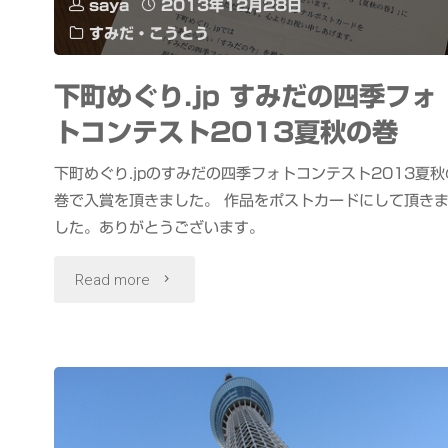
saya
2013年12月28日
ざ
すみだ・こうとう
い
下町めぐり.jp すみだの四季フォ
ま
トコンテスト2013夏秋の巻
し
下町めぐり.jpのすみだの四季フォトコンテスト2013夏秋
た"
巻で入賞を頂きました。 作品をポストカードにして頂き
した。ありがとうございます。
"下
Read more
町
め
ぐ