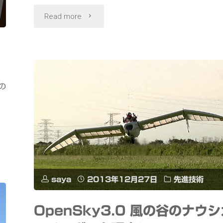
"FUJIFILM
Read more
X-
M1
+
の
ま
XF14mmF2.8R
で
撮
る
saya
2013年12月27日
先進技術
秋
OpenSky3.0 風の谷のナウシ
と