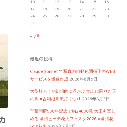
10
11
12
13
14
15
16
17
18
19
20
21
22
23
24
25
26
27
28
29
30
31
« 7月
最近の投稿
Claude Sonnet で写真の自動色調補正のWEB
サービスを爆速作成
2026年8月5日
大型灯ろうが幻想的に浮かぶ 地上に降りた天
の川 #古利根川流灯まつり
2026年8月3日
千葉開府900年記念で約24000発 大玉も楽し
める 幕張ビーチ花火フェスタ2026 #幕張花
カ
火 #花火
2026年8月2日