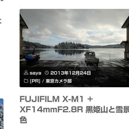
の
実
ェ
ク
に"
リ
ス
マ
saya
2013年12月24日
ス"
[PR]
/
東京カメラ部
FUJIFILM X-M1 +
XF14mmF2.8R 黒姫山と雪
色