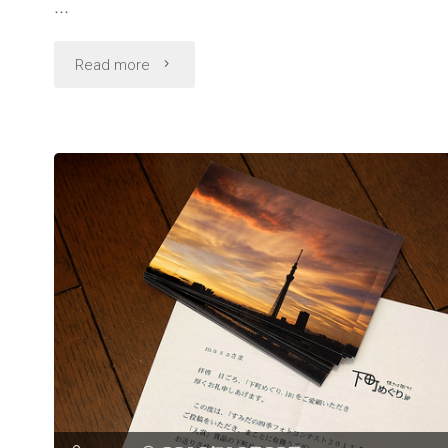
…
"2013
Read more
年
も
あ
り
が
と
う
ご