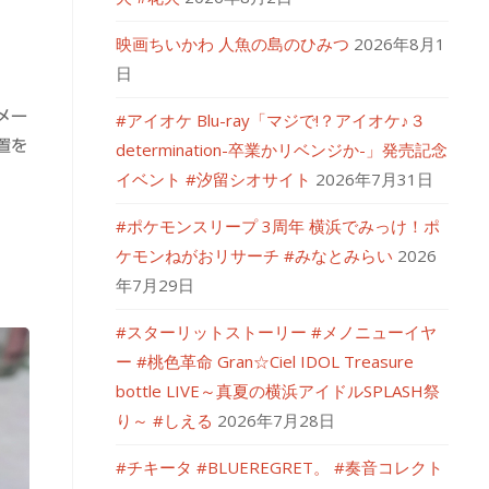
映画ちいかわ 人魚の島のひみつ
2026年8月1
日
メー
#アイオケ Blu-ray「マジで!？アイオケ♪３
置を
determination-卒業かリベンジか-」発売記念
イベント #汐留シオサイト
2026年7月31日
#ポケモンスリープ 3周年 横浜でみっけ！ポ
ケモンねがおリサーチ #みなとみらい
2026
年7月29日
#スターリットストーリー #メノニューイヤ
ー #桃色革命 Gran☆Ciel IDOL Treasure
bottle LIVE～真夏の横浜アイドルSPLASH祭
り～ #しえる
2026年7月28日
#チキータ #BLUEREGRET。 #奏音コレクト