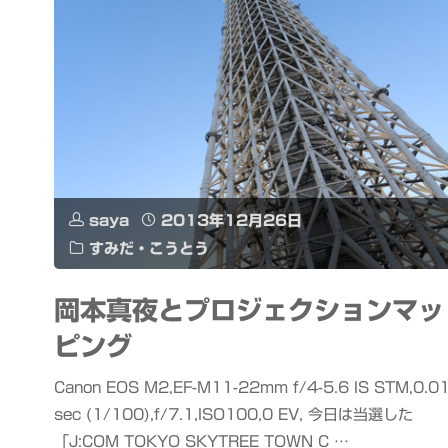
り.jp
す
み
だ
の
saya
2013年12月26日
四
すみだ・こうとう
季
岡本真夜とプロジェクションマッ
フ
ピング
ォ
Canon EOS M2,EF-M11-22mm f/4-5.6 IS STM,0.0
ト
sec (1/100),f/7.1,ISO100,0 EV, 今日は当選した
「J:COM TOKYO SKYTREE TOWN C …