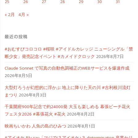
25
26
27
28
29
30
31
« 2月
4月 »
最近の投稿
#おむすびコロコロ #桜咲 #アイドルカレッジ ニューシングル「禁
断少女」発売記念イベント #カメイドクロック
2026年8月7日
Claude Sonnet で写真の自動色調補正のWEBサービスを爆速作成
2026年8月5日
大型灯ろうが幻想的に浮かぶ 地上に降りた天の川 #古利根川流灯
まつり
2026年8月3日
千葉開府900年記念で約24000発 大玉も楽しめる 幕張ビーチ花火
フェスタ2026 #幕張花火 #花火
2026年8月2日
映画ちいかわ 人魚の島のひみつ
2026年8月1日
#アイオケ Blu-ray「マジで!？アイオケ♪３ determination-卒業かリ