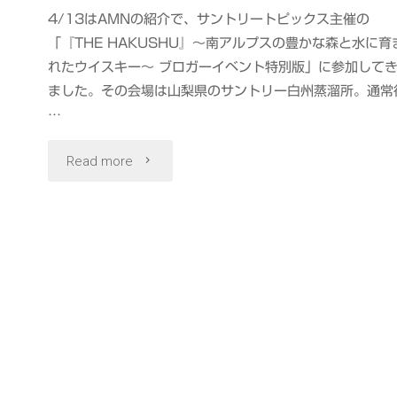
4/13はAMNの紹介で、サントリートピックス主催の
「『THE HAKUSHU』〜南アルプスの豊かな森と水に育
れたウイスキー〜 ブロガーイベント特別版」に参加して
ました。その会場は山梨県のサントリー白州蒸溜所。通常
…
"THE
Read more
HAKUSHU
森
の
蒸
溜