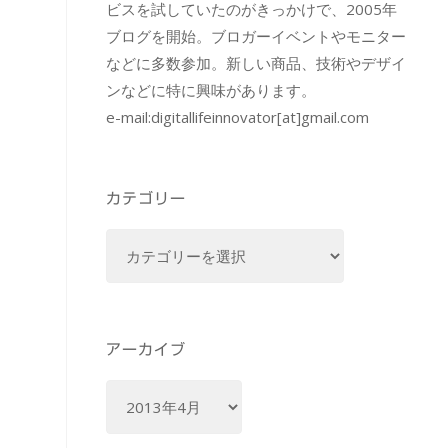
ビスを試していたのがきっかけで、2005年
ブログを開始。ブロガーイベントやモニター
などに多数参加。新しい商品、技術やデザイ
ンなどに特に興味があります。
e-mail:
digitallifeinnovator[at]gmail.com
カテゴリー
カ
テ
ゴ
リ
ー
アーカイブ
ア
ー
カ