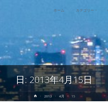
コ
ホーム
カテゴリー
ン
テ
ン
ツ
へ
日:
2013年4月15日
ス
キ
ホ
2013
4月
15
ー
ッ
ム