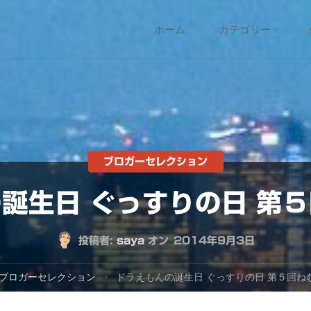
コ
ホーム
カテゴリー
ン
テ
ン
ツ
ブロガーセレクション
誕生日 ぐっすりの日 第
へ
ス
投稿者:
saya
オン
2014年9月3日
キ
ブロガーセレクション
ドラえもんの誕生日 ぐっすりの日 第５回ね
ッ