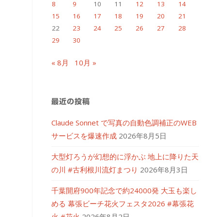
8
9
10
11
12
13
14
15
16
17
18
19
20
21
22
23
24
25
26
27
28
29
30
« 8月
10月 »
最近の投稿
Claude Sonnet で写真の自動色調補正のWEB
サービスを爆速作成
2026年8月5日
大型灯ろうが幻想的に浮かぶ 地上に降りた天
の川 #古利根川流灯まつり
2026年8月3日
千葉開府900年記念で約24000発 大玉も楽し
める 幕張ビーチ花火フェスタ2026 #幕張花
火 #花火
2026年8月2日