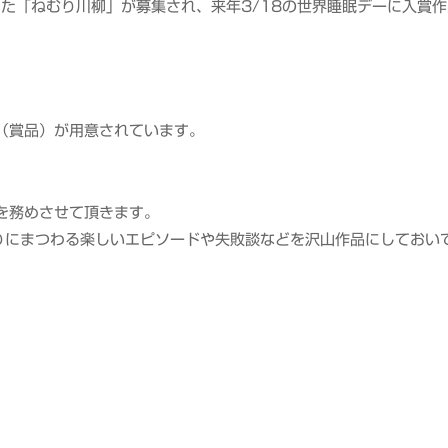
した「ねむり川柳」が募集され、来年3/18の世界睡眠デーに入賞作
（賞品）が用意されています。
を務めさせて頂きます。
りにまつわる楽しいエピソードや失敗談などを沢山作品にしておい