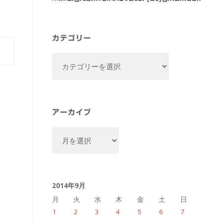
カテゴリー
カ
テ
ゴ
リ
ー
アーカイブ
ア
ー
カ
イ
2014年9月
ブ
月
火
水
木
金
土
日
1
2
3
4
5
6
7