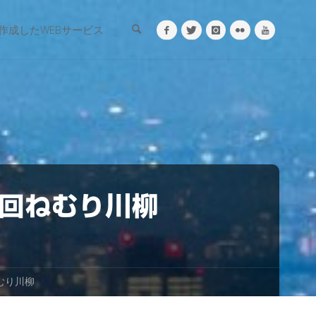
検索
作成したWEBサービス
５回ねむり川柳
むり川柳