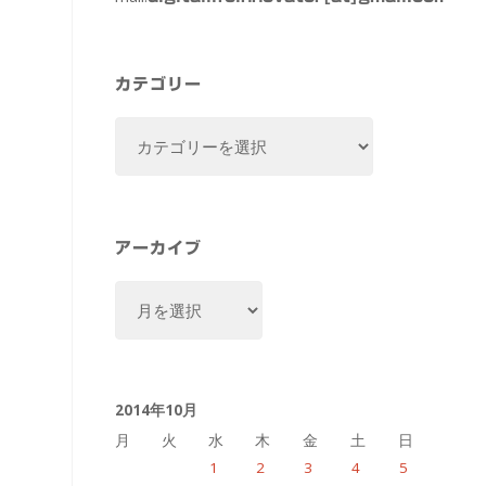
カテゴリー
カ
テ
ゴ
リ
ー
アーカイブ
ア
ー
カ
イ
2014年10月
ブ
月
火
水
木
金
土
日
1
2
3
4
5