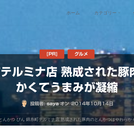
コ
ホーム
カテゴリー
ン
テ
ン
[PR]
グルメ
町テルミナ店 熟成された
ツ
かくてうまみが凝縮
へ
ス
投稿者:
saya
オン
2014年10月14日
キ
とんかつ ぴん 錦糸町テルミナ店 熟成された豚肉のとんかつはやわらか
ッ