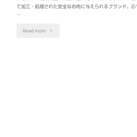
て加工・処理された安全なお肉に与えられるブランド。2/
…
"ク
Read more
セ
が
な
く
旨
味
が