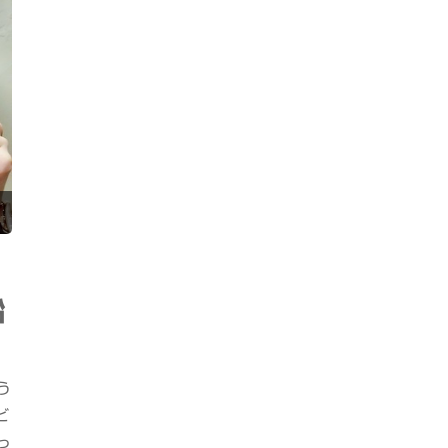
船
う
ビ
っ