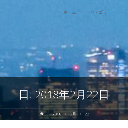
コ
ホーム
カテゴリー
ン
テ
ン
ツ
へ
日:
2018年2月22日
ス
キ
ホ
2018
2月
22
ー
ッ
ム