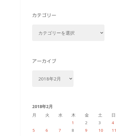
カテゴリー
カ
テ
ゴ
リ
ー
アーカイブ
ア
ー
カ
イ
2018年2月
ブ
月
火
水
木
金
土
日
1
2
3
4
5
6
7
8
9
10
11