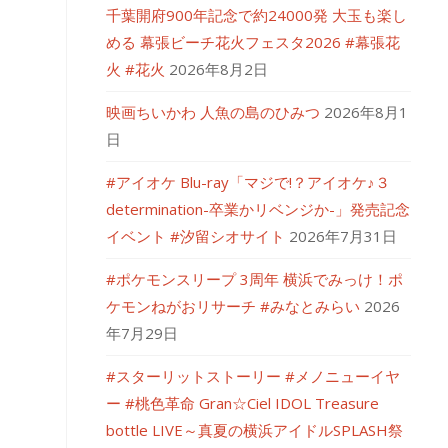
千葉開府900年記念で約24000発 大玉も楽し
める 幕張ビーチ花火フェスタ2026 #幕張花
火 #花火
2026年8月2日
映画ちいかわ 人魚の島のひみつ
2026年8月1
日
#アイオケ Blu-ray「マジで!？アイオケ♪３
determination-卒業かリベンジか-」発売記念
イベント #汐留シオサイト
2026年7月31日
#ポケモンスリープ 3周年 横浜でみっけ！ポ
ケモンねがおリサーチ #みなとみらい
2026
年7月29日
#スターリットストーリー #メノニューイヤ
ー #桃色革命 Gran☆Ciel IDOL Treasure
bottle LIVE～真夏の横浜アイドルSPLASH祭