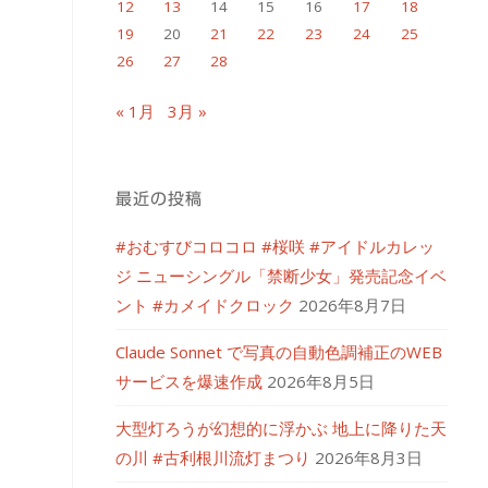
12
13
14
15
16
17
18
19
20
21
22
23
24
25
26
27
28
« 1月
3月 »
最近の投稿
#おむすびコロコロ #桜咲 #アイドルカレッ
ジ ニューシングル「禁断少女」発売記念イベ
ント #カメイドクロック
2026年8月7日
Claude Sonnet で写真の自動色調補正のWEB
サービスを爆速作成
2026年8月5日
大型灯ろうが幻想的に浮かぶ 地上に降りた天
の川 #古利根川流灯まつり
2026年8月3日