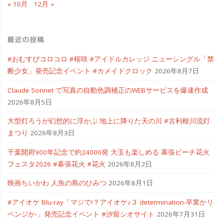
« 10月
12月 »
最近の投稿
#おむすびコロコロ #桜咲 #アイドルカレッジ ニューシングル「禁
断少女」発売記念イベント #カメイドクロック
2026年8月7日
Claude Sonnet で写真の自動色調補正のWEBサービスを爆速作成
2026年8月5日
大型灯ろうが幻想的に浮かぶ 地上に降りた天の川 #古利根川流灯
まつり
2026年8月3日
千葉開府900年記念で約24000発 大玉も楽しめる 幕張ビーチ花火
フェスタ2026 #幕張花火 #花火
2026年8月2日
映画ちいかわ 人魚の島のひみつ
2026年8月1日
#アイオケ Blu-ray「マジで!？アイオケ♪３ determination-卒業かリ
ベンジか-」発売記念イベント #汐留シオサイト
2026年7月31日