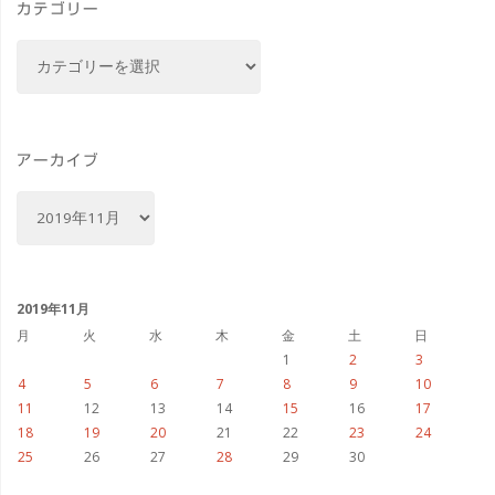
カテゴリー
マ
カ
ル
テ
ゴ
チ
リ
ナ
ー
アーカイブ
局
ア
ー
長
カ
イ
お
ブ
2019年11月
別
月
火
水
木
金
土
日
1
2
3
れ
4
5
6
7
8
9
10
11
12
13
14
15
16
17
会"
18
19
20
21
22
23
24
25
26
27
28
29
30