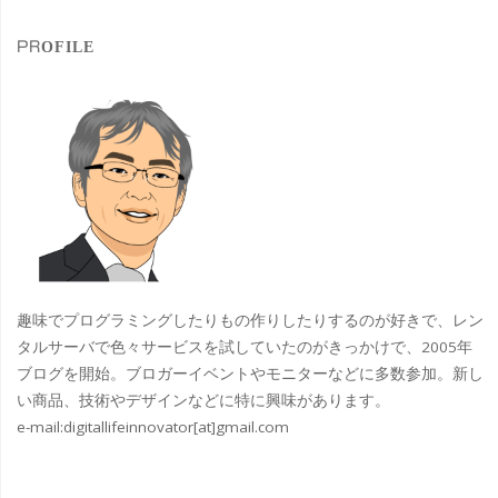
象
バ
PROFILE
サ
ダ
ー
ミ
ー
テ
趣味でプログラミングしたりもの作りしたりするのが好きで、レン
ィ
タルサーバで色々サービスを試していたのがきっかけで、2005年
ブログを開始。ブロガーイベントやモニターなどに多数参加。新し
ン
い商品、技術やデザインなどに特に興味があります。
e-mail:
digitallifeinnovator[at]gmail.com
グ
＆