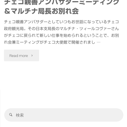
チェコ親善アンバサダーミーティング
＆マルチナ局長お別れ会
チェコ親善アンバサダーとしていつもお世話になっているチェコ
政府観光局。その日本支局長のマルチナ・ツィールコヴァーさん
がチェコに戻られて新しい仕事を始められるということで、お別
れ会兼ミーティングがチェコ大使館で開催されまし …
"チ
Read more
ェ
コ
親
善
検
ア
検
索
索
ン
対