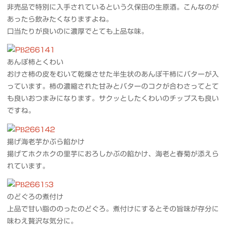
非売品で特別に入手されているという久保田の生原酒。こんなのが
あったら飲みたくなりますよね。
口当たりが良いのに濃厚でとても上品な味。
あんぽ柿とくわい
おけさ柿の皮をむいて乾燥させた半生状のあんぽ干柿にバターが入
っています。柿の濃縮された甘みとバターのコクが合わさってとて
も良いおつまみになります。サクッとしたくわいのチップスも良い
ですね。
揚げ海老芋かぶら餡かけ
揚げてホクホクの里芋におろしかぶの餡かけ、海老と春菊が添えら
れています。
のどぐろの煮付け
上品で甘い脂ののったのどぐろ。煮付けにするとその旨味が存分に
味わえ贅沢な気分に。