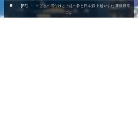
ホ
[PR]
のど黒の煮付けと上越の肴と日本酒 上越やすだ 新橋銀座
ー
口店
ム