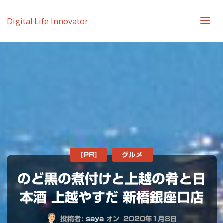
Digital Life Innovator
[PR]
グルメ
のど黒の煮付けと上越の肴と日
本酒 上越やすだ 新橋銀座口店
投稿者:
saya
オン
2020年1月8日