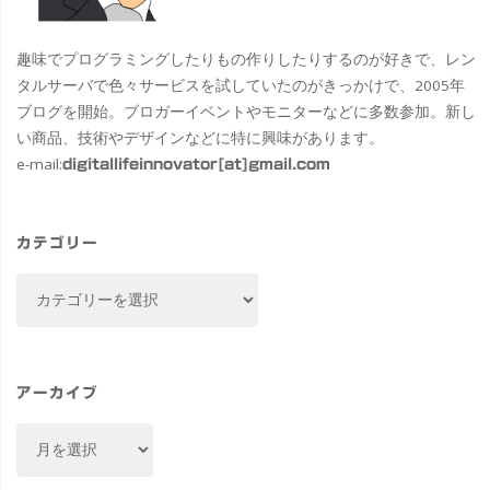
趣味でプログラミングしたりもの作りしたりするのが好きで、レン
タルサーバで色々サービスを試していたのがきっかけで、2005年
ブログを開始。ブロガーイベントやモニターなどに多数参加。新し
い商品、技術やデザインなどに特に興味があります。
e-mail:
digitallifeinnovator[at]gmail.com
カテゴリー
カ
テ
ゴ
リ
ー
アーカイブ
ア
ー
カ