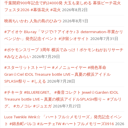
千葉開府900年記念で約24000発 大玉も楽しめる 幕張ビーチ花火
フェスタ2026 #幕張花火 #花火
2026年8月2日
映画ちいかわ 人魚の島のひみつ
2026年8月1日
#アイオケ Blu-ray「マジで!？アイオケ♪３ determination-卒業かリ
ベンジか-」発売記念イベント #汐留シオサイト
2026年7月31日
#ポケモンスリープ 3周年 横浜でみっけ！ポケモンねがおリサーチ
#みなとみらい
2026年7月29日
#スターリットストーリー #メノニューイヤー #桃色革命
Gran☆Ciel IDOL Treasure bottle LIVE～真夏の横浜アイドル
SPLASH祭り～ #しえる
2026年7月28日
#チキータ #BLUEREGRET。 #奏音コレクト Jewel☆Garden IDOL
Treasure bottle LIVE～真夏の横浜アイドルSPLASH祭り～ #ブルリ
グ。 #カノコレ #ジュエガ
2026年7月27日
Luce Twinkle Wink☆ 「ハートフル☆メモリーズ」発売記念イベン
ト #錦糸町パルコ #ルーチェTW #ハートフルメモリーズ0916
2026