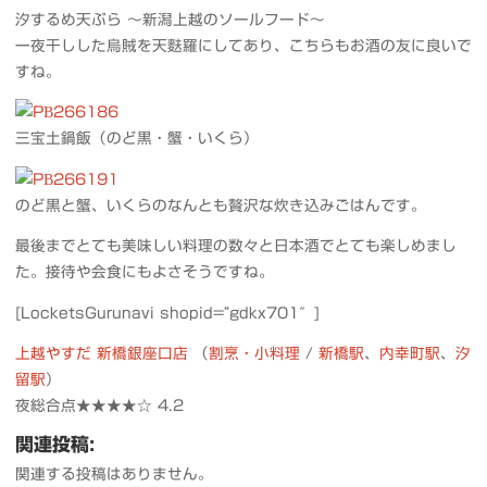
汐するめ天ぷら 〜新潟上越のソールフード〜
一夜干しした烏賊を天麩羅にしてあり、こちらもお酒の友に良いで
すね。
三宝土鍋飯（のど黒・蟹・いくら）
のど黒と蟹、いくらのなんとも贅沢な炊き込みごはんです。
最後までとても美味しい料理の数々と日本酒でとても楽しめまし
た。接待や会食にもよさそうですね。
[LocketsGurunavi shopid=”gdkx701″]
上越やすだ 新橋銀座口店
（
割烹・小料理
/
新橋駅
、
内幸町駅
、
汐
留駅
）
夜総合点★★★★☆ 4.2
関連投稿:
関連する投稿はありません。