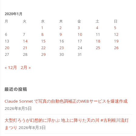
イ
ブ
2020年1月
月
火
水
木
金
土
日
1
2
3
4
5
6
7
8
9
10
11
12
13
14
15
16
17
18
19
20
21
22
23
24
25
26
27
28
29
30
31
« 12月
2月 »
最近の投稿
Claude Sonnet で写真の自動色調補正のWEBサービスを爆速作成
2026年8月5日
大型灯ろうが幻想的に浮かぶ 地上に降りた天の川 #古利根川流灯
まつり
2026年8月3日