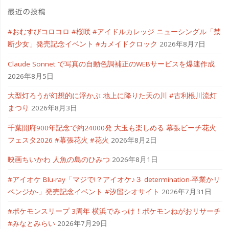
最近の投稿
#おむすびコロコロ #桜咲 #アイドルカレッジ ニューシングル「禁
断少女」発売記念イベント #カメイドクロック
2026年8月7日
Claude Sonnet で写真の自動色調補正のWEBサービスを爆速作成
2026年8月5日
大型灯ろうが幻想的に浮かぶ 地上に降りた天の川 #古利根川流灯
まつり
2026年8月3日
千葉開府900年記念で約24000発 大玉も楽しめる 幕張ビーチ花火
フェスタ2026 #幕張花火 #花火
2026年8月2日
映画ちいかわ 人魚の島のひみつ
2026年8月1日
#アイオケ Blu-ray「マジで!？アイオケ♪３ determination-卒業かリ
ベンジか-」発売記念イベント #汐留シオサイト
2026年7月31日
#ポケモンスリープ 3周年 横浜でみっけ！ポケモンねがおリサーチ
#みなとみらい
2026年7月29日