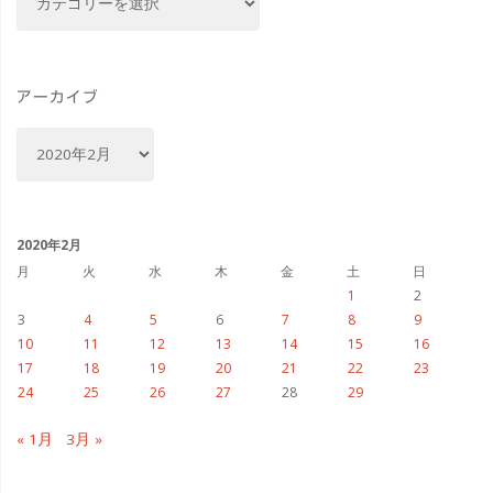
テ
ゴ
リ
ー
アーカイブ
ア
ー
カ
イ
ブ
2020年2月
月
火
水
木
金
土
日
1
2
3
4
5
6
7
8
9
10
11
12
13
14
15
16
17
18
19
20
21
22
23
24
25
26
27
28
29
« 1月
3月 »