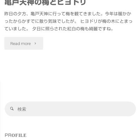
亀戸天神の梅とヒヨドリ
昨日の夕方、亀戸天神に行って梅を観てきました。今年は暖かか
ったからかすでに散り気味でしたが。 ヒヨドリが梅の木にとまっ
ていました。 夕日に照らされた紅白の梅も綺麗ですね。
"亀
Read more
戸
天
神
の
検
梅
検
索
索
と
対
象
ヒ
PROFILE