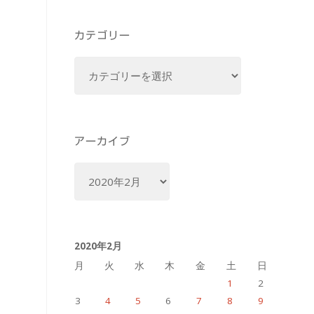
カテゴリー
カ
テ
ゴ
リ
ー
アーカイブ
ア
ー
カ
イ
2020年2月
ブ
月
火
水
木
金
土
日
1
2
3
4
5
6
7
8
9