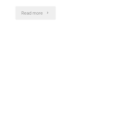
"コ
Read more
ス
パ
の
良
い
隠
れ
家