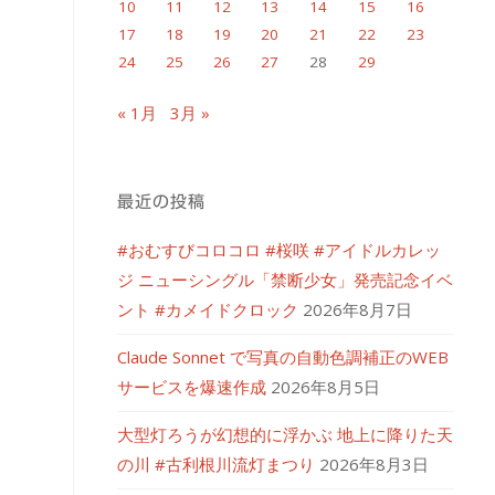
10
11
12
13
14
15
16
17
18
19
20
21
22
23
24
25
26
27
28
29
« 1月
3月 »
最近の投稿
#おむすびコロコロ #桜咲 #アイドルカレッ
ジ ニューシングル「禁断少女」発売記念イベ
ント #カメイドクロック
2026年8月7日
Claude Sonnet で写真の自動色調補正のWEB
サービスを爆速作成
2026年8月5日
大型灯ろうが幻想的に浮かぶ 地上に降りた天
の川 #古利根川流灯まつり
2026年8月3日