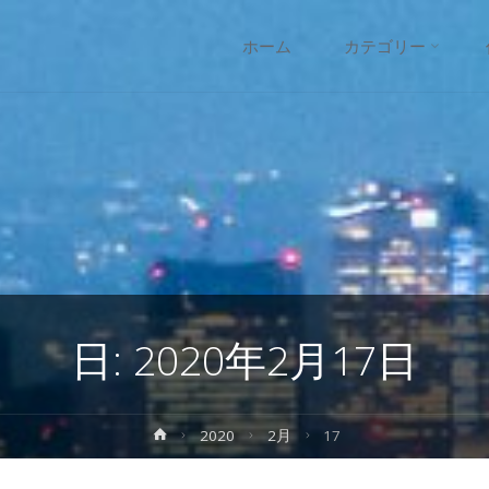
コ
ホーム
カテゴリー
ン
テ
ン
ツ
へ
日:
2020年2月17日
ス
キ
ホ
2020
2月
17
ー
ッ
ム