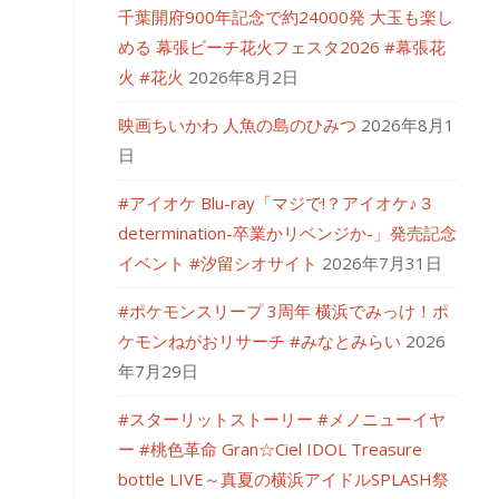
千葉開府900年記念で約24000発 大玉も楽し
める 幕張ビーチ花火フェスタ2026 #幕張花
火 #花火
2026年8月2日
映画ちいかわ 人魚の島のひみつ
2026年8月1
日
#アイオケ Blu-ray「マジで!？アイオケ♪３
determination-卒業かリベンジか-」発売記念
イベント #汐留シオサイト
2026年7月31日
#ポケモンスリープ 3周年 横浜でみっけ！ポ
ケモンねがおリサーチ #みなとみらい
2026
年7月29日
#スターリットストーリー #メノニューイヤ
ー #桃色革命 Gran☆Ciel IDOL Treasure
bottle LIVE～真夏の横浜アイドルSPLASH祭