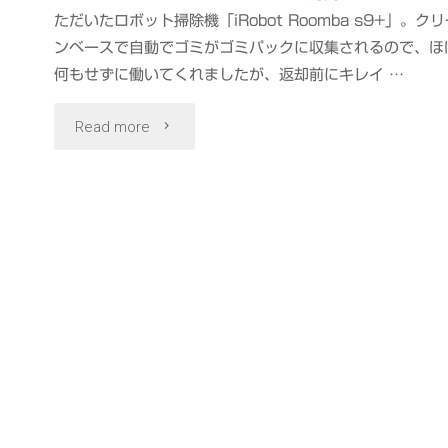
ただいたロボット掃除機「iRobot Roomba s9+」。クリ
ンベースで自動でゴミがゴミパックに収集されるので、ほ
何もせずに働いてくれましたが、返却前にキレイ …
"ほ
Read more
ぼ
メ
ン
テ
ナ
ン
ス