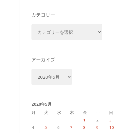
カテゴリー
カ
テ
ゴ
リ
ー
アーカイブ
ア
ー
カ
イ
2020年5月
ブ
月
火
水
木
金
土
日
1
2
3
4
5
6
7
8
9
10