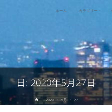
コ
ホーム
カテゴリー
ン
テ
ン
ツ
へ
日:
2020年5月27日
ス
キ
ホ
2020
5月
27
ー
ッ
ム