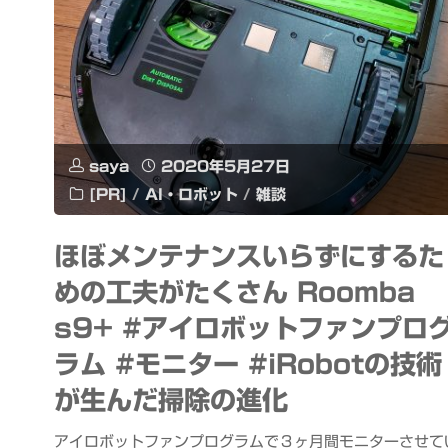
saya
2020年5月27日
[PR]
/
AI・ロボット
/
雑談
ほぼメンテナンスいらずにするた
めの工夫がたくさん Roomba
s9+ #アイロボットファンプロ
ラム #モニター #iRobotの技術
が生んだ掃除の進化
アイロボットファンプログラムで３ヶ月間モニターさせて