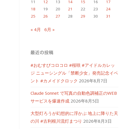
11
12
13
14
15
16
17
18
19
20
21
22
23
24
25
26
27
28
29
30
31
« 4月
6月 »
最近の投稿
#おむすびコロコロ #桜咲 #アイドルカレッ
ジ ニューシングル「禁断少女」発売記念イベ
ント #カメイドクロック
2026年8月7日
Claude Sonnet で写真の自動色調補正のWEB
サービスを爆速作成
2026年8月5日
大型灯ろうが幻想的に浮かぶ 地上に降りた天
の川 #古利根川流灯まつり
2026年8月3日