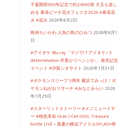
千葉開府900年記念で約24000発 大玉も楽し
める 幕張ビーチ花火フェスタ2026 #幕張花
火 #花火
2026年8月2日
映画ちいかわ 人魚の島のひみつ
2026年8月1
日
#アイオケ Blu-ray「マジで!？アイオケ♪３
determination-卒業かリベンジか-」発売記念
イベント #汐留シオサイト
2026年7月31日
#ポケモンスリープ 3周年 横浜でみっけ！ポ
ケモンねがおリサーチ #みなとみらい
2026
年7月29日
#スターリットストーリー #メノニューイヤ
ー #桃色革命 Gran☆Ciel IDOL Treasure
bottle LIVE～真夏の横浜アイドルSPLASH祭