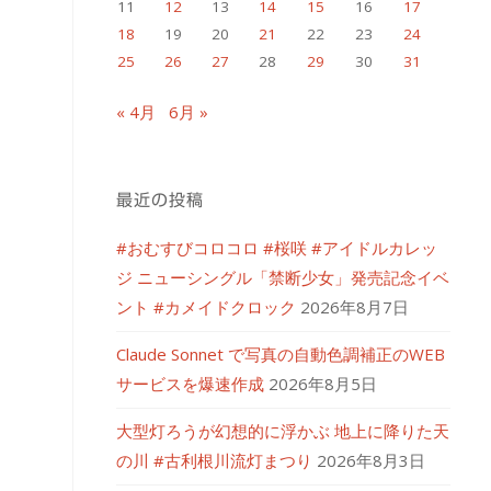
11
12
13
14
15
16
17
18
19
20
21
22
23
24
25
26
27
28
29
30
31
« 4月
6月 »
最近の投稿
#おむすびコロコロ #桜咲 #アイドルカレッ
ジ ニューシングル「禁断少女」発売記念イベ
ント #カメイドクロック
2026年8月7日
Claude Sonnet で写真の自動色調補正のWEB
サービスを爆速作成
2026年8月5日
大型灯ろうが幻想的に浮かぶ 地上に降りた天
の川 #古利根川流灯まつり
2026年8月3日