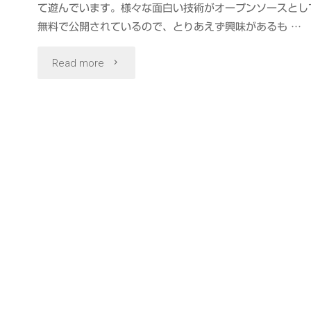
て遊んでいます。様々な面白い技術がオープンソースとし
無料で公開されているので、とりあえず興味があるも …
"Ubuntu
Read more
18.04+GPU
で
遊
ぶ
Visual
SLAM,
Structure