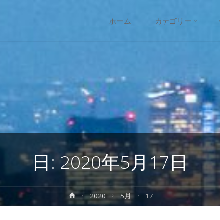
コ
ホーム
カテゴリー
ン
テ
ン
ツ
へ
日:
2020年5月17日
ス
キ
ホ
2020
5月
17
ー
ッ
ム