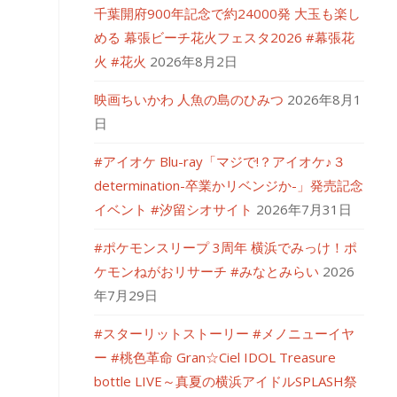
千葉開府900年記念で約24000発 大玉も楽し
める 幕張ビーチ花火フェスタ2026 #幕張花
火 #花火
2026年8月2日
映画ちいかわ 人魚の島のひみつ
2026年8月1
日
#アイオケ Blu-ray「マジで!？アイオケ♪３
determination-卒業かリベンジか-」発売記念
イベント #汐留シオサイト
2026年7月31日
#ポケモンスリープ 3周年 横浜でみっけ！ポ
ケモンねがおリサーチ #みなとみらい
2026
年7月29日
#スターリットストーリー #メノニューイヤ
ー #桃色革命 Gran☆Ciel IDOL Treasure
bottle LIVE～真夏の横浜アイドルSPLASH祭