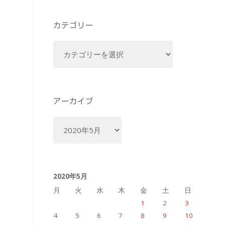
カテゴリー
カ
テ
ゴ
リ
ー
アーカイブ
ア
ー
カ
イ
2020年5月
ブ
月
火
水
木
金
土
日
1
2
3
4
5
6
7
8
9
10